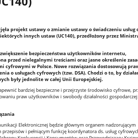
UC140)
jęła projekt ustawy o zmianie ustawy o świadczeniu usług 
niektórych innych ustaw (UC140), przedłożony przez Ministr
 zwiększenie bezpieczeństwa użytkowników internetu,
ona przed nielegalnymi treściami oraz jasne określenie zas
mi cyfrowymi w Polsce. Nowe rozwiązania dostosowują pra
nia o usługach cyfrowych (tzw. DSA). Chodzi o to, by działa
ch były jednolite w całej Unii Europejskiej.
pewnić bardziej bezpieczne i przejrzyste środowisko cyfrowe, pr
waniu praw użytkowników i swobody działalności gospodarczej
ązania
unikacji Elektronicznej będzie głównym organem nadzorującym
przepisów i pełniącym funkcję koordynatora ds. usług cyfrowyc
Ochrony Konkurencji i Konsumentów oraz Przewodniczący Krajow