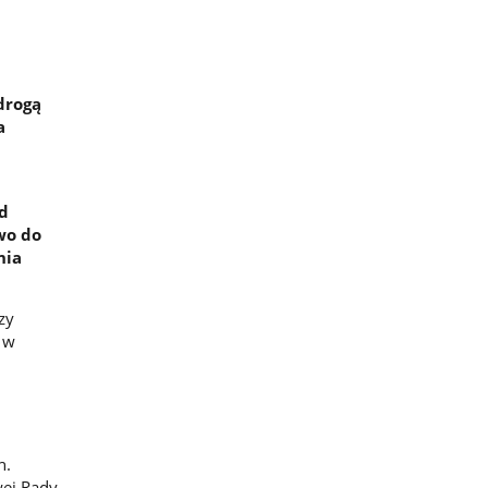
drogą
a
ad
wo do
nia
zy
 w
h.
ej Rady