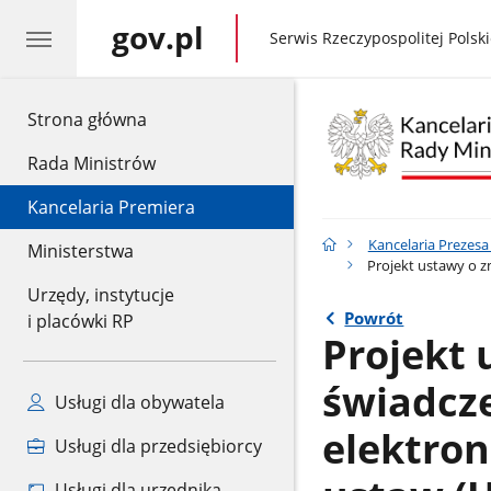
gov.pl
gov.pl
Serwis Rzeczypospolitej Polski
gov.pl
Strona główna
Rada Ministrów
Kancelaria Premiera
Kancelaria Prezes
Ministerstwa
Projekt ustawy o z
Urzędy, instytucje
Powrót
i placówki RP
Projekt 
świadcze
Usługi dla obywatela
elektron
Usługi dla przedsiębiorcy
Usługi dla urzędnika