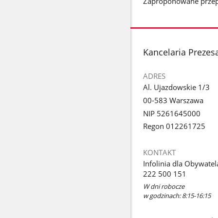
Zaproponowane przepi
stopka
Kancelaria Prezes
ADRES
Al. Ujazdowskie 1/3
00-583 Warszawa
NIP 5261645000
Regon 012261725
KONTAKT
Infolinia dla Obywatel
222 500 151
W dni robocze
w godzinach: 8:15-16:15