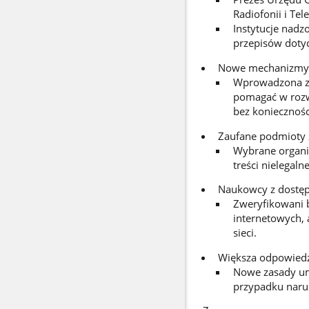
Radiofonii i Te
Instytucje nadz
przepisów dotyc
Nowe mechanizmy 
Wprowadzona zos
pomagać w rozw
bez koniecznośc
Zaufane podmioty zg
Wybrane organiz
treści nielegal
Naukowcy z dostęp
Zweryfikowani 
internetowych, 
sieci.
Większa odpowiedz
Nowe zasady um
przypadku narus