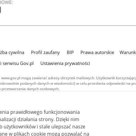
IOWE:
użba cywilna
Profil zaufany
BIP
Prawa autorskie
Warunki
i serwisu Gov.pl
Ustawienia prywatności
 www.gov.pl mogą zawierać adresy skrzynek mailowych. Użytkownik korzystający
dobrowolnie podanych danych w wiadomości) w celu przesłania odpowiedzi na prz
ach przetwarzania danych osobowych.
we publikowane w serwisie (z wyłączeniem treści audiowizualnych), są
 na licencji typu Creative Commons: uznanie autorstwa - na tych samych
 (CC BY-SA 4.0). Materiały audiowizualne, w tym zdjęcia, materiały audio i wideo
ienia prawidłowego funkcjonowania
ane na licencji typu Creative Commons: uznanie autorstwa użycie niekomercyjne 
ależnych 4.0 (CC BY-NC-ND 4.0), o ile nie jest to stwierdzone inaczej.
i działania strony. Dzięki nim
 użytkowników i stale ulepszać nasze