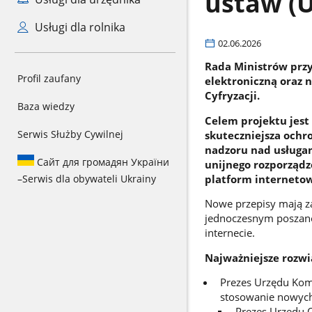
ustaw (
Usługi dla rolnika
02.06.2026
Rada Ministrów przy
Profil zaufany
elektroniczną oraz 
Cyfryzacji.
Baza wiedzy
Celem projektu jest
Serwis Służby Cywilnej
skuteczniejsza ochr
nadzoru nad usługa
Сайт для громадян України
unijnego rozporządze
platform internetowy
–
Serwis dla obywateli Ukrainy
Nowe przepisy mają za
jednoczesnym poszano
internecie.
Najważniejsze rozwi
Prezes Urzędu Kom
stosowanie nowych 
Prezes Urzędu 