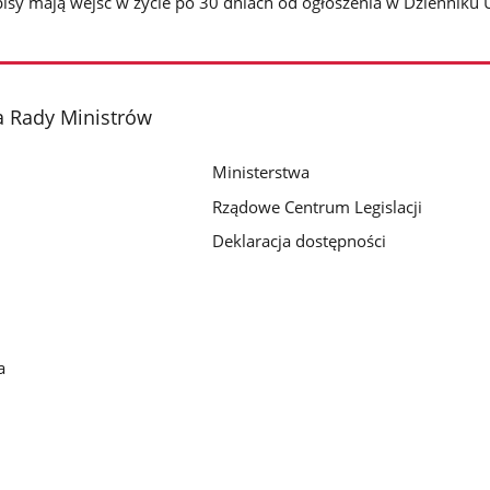
sy mają wejść w życie po 30 dniach od ogłoszenia w Dzienniku 
a Rady Ministrów
Ministerstwa
Rządowe Centrum Legislacji
Deklaracja dostępności
a