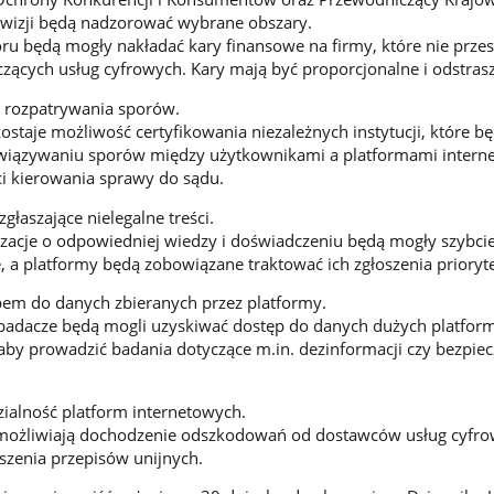
lewizji będą nadzorować wybrane obszary.
oru będą mogły nakładać kary finansowe na firmy, które nie przes
zących usług cyfrowych. Kary mają być proporcjonalne i odstrasz
rozpatrywania sporów.
taje możliwość certyfikowania niezależnych instytucji, które b
iązywaniu sporów między użytkownikami a platformami intern
i kierowania sprawy do sądu.
łaszające nielegalne treści.
acje o odpowiedniej wiedzy i doświadczeniu będą mogły szybcie
ne, a platformy będą zobowiązane traktować ich zgłoszenia prioryt
em do danych zbieranych przez platformy.
badacze będą mogli uzyskiwać dostęp do danych dużych platfor
aby prowadzić badania dotyczące m.in. dezinformacji czy bezpie
ialność platform internetowych.
ożliwiają dochodzenie odszkodowań od dostawców usług cyfr
zenia przepisów unijnych.