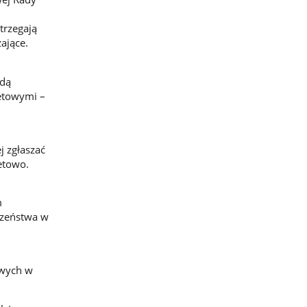
trzegają
ające.
ędą
etowymi –
j zgłaszać
etowo.
m
czeństwa w
owych w