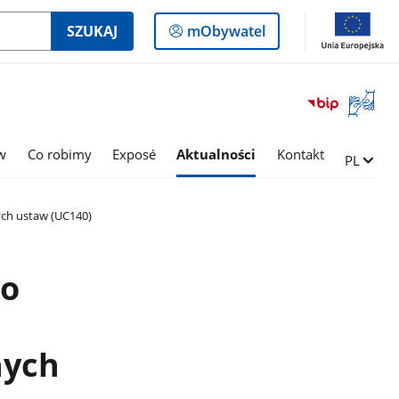
Logowanie
SZUKAJ
mObywatel
do
panelu
Otwórz
okno
z
tłumac
w
Co robimy
Exposé
Aktualności
Kontakt
Zmień ję
PL
języka
migowe
ych ustaw (UC140)
 o
nych