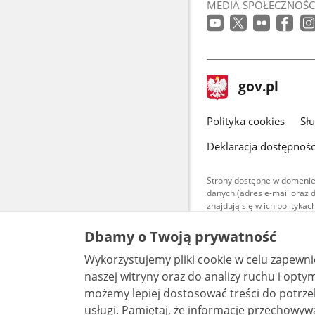
MEDIA SPOŁECZNOŚC
stopka
Strona
gov.pl
gov.pl
główna
gov.pl
Polityka cookies
Sł
Deklaracja dostępnośc
Strony dostępne w domenie
danych (adres e-mail oraz 
znajdują się w ich polityk
Treści teksto
Dbamy o Twoją prywatność
udostępniane
warunkach 4.0
Wykorzystujemy pliki cookie w celu zapewn
są udostępni
bez utworów z
naszej witryny oraz do analizy ruchu i optymalizacj
możemy lepiej dostosować treści do potrzeb
usługi. Pamiętaj, że informacje przechowywane w plikach cookie mogą pozwalać na