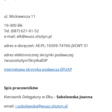
​ul. Mickiewicza 11
19-300 Ełk
Tel. (087) 621-61-52
e-mail: elk@wuoz.olsztyn.pl
​​​​adres e-doręczeń: AE:PL-16509-74766-JVCWT-31
​adres elektronicznej skrzynki podawczej:
/wuozolsztyn/SkrytkaESP
internetowa skrzynka podawcza EPUAP
Spis pracowników
​Kierownik Delegatury w Ełku -
Sobolewska Joanna
email:
j.sobolewska@wuoz.olsztyn.pl