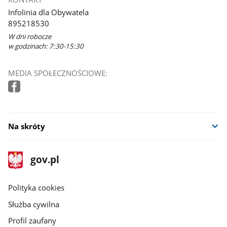
Infolinia dla Obywatela
895218530
W dni robocze
w godzinach: 7:30-15:30
MEDIA SPOŁECZNOŚCIOWE:
Na skróty
stopka
Strona
gov.pl
gov.pl
główna
gov.pl
Polityka cookies
Służba cywilna
Profil zaufany