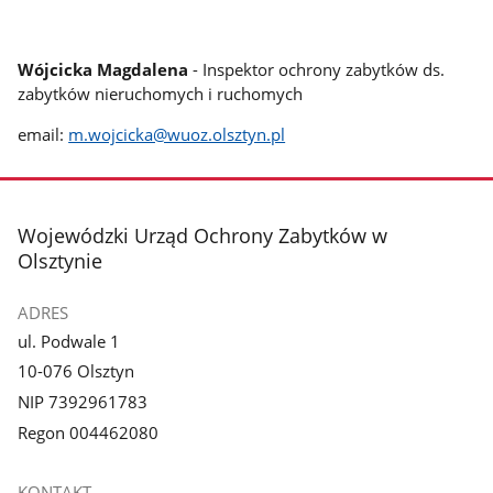
​Wójcicka Magdalena
- Inspektor ochrony zabytków ds.
zabytków nieruchomych i ruchomych
email:
m.wojcicka@wuoz.olsztyn.pl
stopka
Wojewódzki Urząd Ochrony Zabytków w
Olsztynie
ADRES
ul. Podwale 1
10-076 Olsztyn
NIP 7392961783
Regon 004462080
KONTAKT