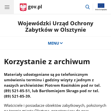
gov.pl
przejdź
do
wyszukiwar
Wojewódzki Urząd Ochrony
Zabytków w Olsztynie
MENU
Korzystanie z archiwum
Materiały udostępniane są po telefonicznym
umówieniu terminu i godziny wizyty z jednym z
naszych archiwistów: Piotrem Kosińskim pod nr tel.
(89) 521-85-51, lub Bartłomiejem Skrago pod nr tel.
(89) 521-85-39.
Właściciele i posiadacze obiektów zabytkowych, położonych
na terenie miasta Olsztyna, przystępujący do prac