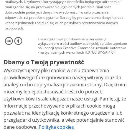
mailowych. Użytkownik korzystający z odnośnika będącego adresem e-
mail zgadza się na przetwarzanie jego danych (adres e-mail oraz
dobrowolnie podanych danych w wiadomości) w celu przesłania
odpowiedzi na przesłane pytania. Szczegóły przetwarzania danych przez
każdą z jednostek znajdują się w ich politykach przetwarzania danych
osobowych.
Treści tekstowe publikowane w serwisie (z
wyłączeniem treści audiowizualnych), są udostępniane
na licencji typu Creative Commons: uznanie autorstwa
- na tych samych warunkach 4.0 (CC BY-SA 4.0).
Materiały audiowizualne, w tym zdjęcia, materiały
Dbamy o Twoją prywatność
audio i wideo, są udostępniane na licencji typu
Creative Commons: uznanie autorstwa użycie
Wykorzystujemy pliki cookie w celu zapewnienia
niekomercyjne - bez utworów zależnych 4.0 (CC BY-
NC-ND 4.0), o ile nie jest to stwierdzone inaczej.
prawidłowego funkcjonowania naszej witryny oraz do
analizy ruchu i optymalizacji działania strony. Dzięki nim
możemy lepiej dostosować treści do potrzeb
użytkowników i stale ulepszać nasze usługi. Pamiętaj, że
informacje przechowywane w plikach cookie mogą
pozwalać na identyfikację konkretnego urządzenia lub
przeglądarki użytkownika, a więc potencjalnie stanowić
dane osobowe.
Polityka cookies