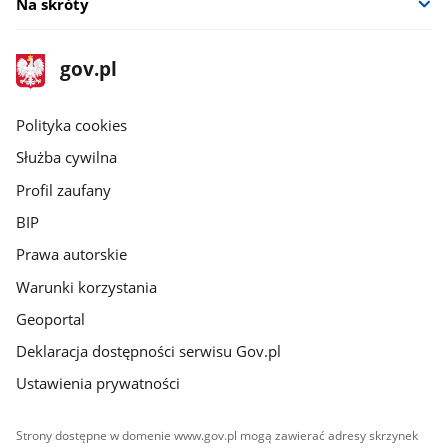
Na skróty
stopka
Strona
gov.pl
gov.pl
główna
gov.pl
Polityka cookies
Służba cywilna
Profil zaufany
BIP
Prawa autorskie
Warunki korzystania
Geoportal
Deklaracja dostępności serwisu Gov.pl
Ustawienia prywatności
Strony dostępne w domenie www.gov.pl mogą zawierać adresy skrzynek