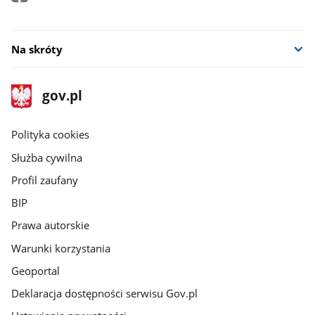
Na skróty
stopka
Strona
gov.pl
gov.pl
główna
gov.pl
Polityka cookies
Służba cywilna
Profil zaufany
BIP
Prawa autorskie
Warunki korzystania
Geoportal
Deklaracja dostępności serwisu Gov.pl