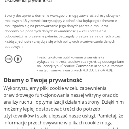
Ustawienia prywatności
Strony dostępne w domenie www.gov.pl mogą zawierać adresy skrzynek
mailowych. Użytkownik korzystający z odnośnika będącego adresem e-
mail zgadza się na przetwarzanie jego danych (adres e-mail oraz
dobrowolnie podanych danych w wiadomości) w celu przesłania
odpowiedzi na przesłane pytania. Szczegóły przetwarzania danych przez
każdą z jednostek znajdują się w ich politykach przetwarzania danych
osobowych.
Treści tekstowe publikowane w serwisie (z
wyłączeniem treści audiowizualnych), są udostępniane
na licencji typu Creative Commons: uznanie autorstwa
- na tych samych warunkach 4.0 (CC BY-SA 4.0).
Materiały audiowizualne, w tym zdjęcia, materiały
Dbamy o Twoją prywatność
audio i wideo, są udostępniane na licencji typu
Creative Commons: uznanie autorstwa użycie
Wykorzystujemy pliki cookie w celu zapewnienia
niekomercyjne - bez utworów zależnych 4.0 (CC BY-
NC-ND 4.0), o ile nie jest to stwierdzone inaczej.
prawidłowego funkcjonowania naszej witryny oraz do
analizy ruchu i optymalizacji działania strony. Dzięki nim
możemy lepiej dostosować treści do potrzeb
użytkowników i stale ulepszać nasze usługi. Pamiętaj, że
informacje przechowywane w plikach cookie mogą