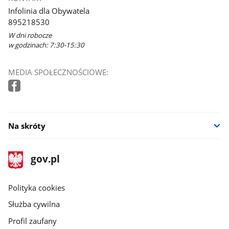
Infolinia dla Obywatela
895218530
W dni robocze
w godzinach: 7:30-15:30
MEDIA SPOŁECZNOŚCIOWE:
Na skróty
stopka
Strona
gov.pl
gov.pl
główna
gov.pl
Polityka cookies
Służba cywilna
Profil zaufany