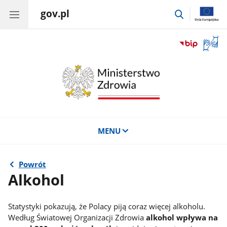
gov.pl
przejdź
do
wyszukiwar
Otwór
okno
z
tłuma
języka
migow
MENU
Powrót
Alkohol
Statystyki pokazują, że Polacy piją coraz więcej alkoholu.
Według Światowej Organizacji Zdrowia
alkohol wpływa na