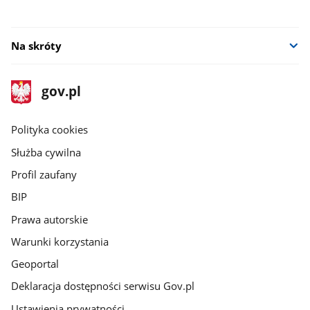
Na skróty
stopka
Strona
gov.pl
gov.pl
główna
gov.pl
Polityka cookies
Służba cywilna
Profil zaufany
BIP
Prawa autorskie
Warunki korzystania
Geoportal
Deklaracja dostępności serwisu Gov.pl
Ustawienia prywatności