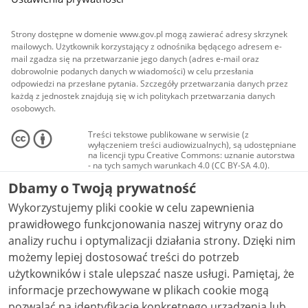
Strony dostępne w domenie www.gov.pl mogą zawierać adresy skrzynek
mailowych. Użytkownik korzystający z odnośnika będącego adresem e-
mail zgadza się na przetwarzanie jego danych (adres e-mail oraz
dobrowolnie podanych danych w wiadomości) w celu przesłania
odpowiedzi na przesłane pytania. Szczegóły przetwarzania danych przez
każdą z jednostek znajdują się w ich politykach przetwarzania danych
osobowych.
Treści tekstowe publikowane w serwisie (z
wyłączeniem treści audiowizualnych), są udostępniane
na licencji typu Creative Commons: uznanie autorstwa
- na tych samych warunkach 4.0 (CC BY-SA 4.0).
Materiały audiowizualne, w tym zdjęcia, materiały
Dbamy o Twoją prywatność
audio i wideo, są udostępniane na licencji typu
Creative Commons: uznanie autorstwa użycie
Wykorzystujemy pliki cookie w celu zapewnienia
niekomercyjne - bez utworów zależnych 4.0 (CC BY-
NC-ND 4.0), o ile nie jest to stwierdzone inaczej.
prawidłowego funkcjonowania naszej witryny oraz do
analizy ruchu i optymalizacji działania strony. Dzięki nim
możemy lepiej dostosować treści do potrzeb
użytkowników i stale ulepszać nasze usługi. Pamiętaj, że
informacje przechowywane w plikach cookie mogą
pozwalać na identyfikację konkretnego urządzenia lub