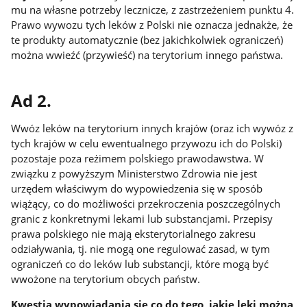
mu na własne potrzeby lecznicze, z zastrzeżeniem punktu 4.
Prawo wywozu tych leków z Polski nie oznacza jednakże, że
te produkty automatycznie (bez jakichkolwiek ograniczeń)
można wwieźć (przywieść) na terytorium innego państwa.
Ad 2.
Wwóz leków na terytorium innych krajów (oraz ich wywóz z
tych krajów w celu ewentualnego przywozu ich do Polski)
pozostaje poza reżimem polskiego prawodawstwa. W
związku z powyższym Ministerstwo Zdrowia nie jest
urzędem właściwym do wypowiedzenia się w sposób
wiążący, co do możliwości przekroczenia poszczególnych
granic z konkretnymi lekami lub substancjami. Przepisy
prawa polskiego nie mają eksterytorialnego zakresu
odziaływania, tj. nie mogą one regulować zasad, w tym
ograniczeń co do leków lub substancji, które mogą być
wwożone na terytorium obcych państw.
Kwestia wypowiadania się co do tego, jakie leki można