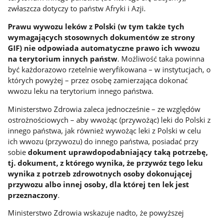
zwłaszcza dotyczy to państw Afryki i Azji.
Prawu wywozu leków z Polski (w tym także tych
wymagających stosownych dokumentów ze strony
GIF) nie odpowiada automatyczne prawo ich wwozu
na terytorium innych państw
. Możliwość taka powinna
być każdorazowo rzetelnie weryfikowana – w instytucjach, o
których powyżej ­– przez osobę zamierzająca dokonać
wwozu leku na terytorium innego państwa.
Ministerstwo Zdrowia zaleca jednocześnie – ze względów
ostrożnościowych – aby wwożąc (przywożąc) leki do Polski z
innego państwa, jak również wywożąc leki z Polski w celu
ich wwozu (przywozu) do innego państwa, posiadać przy
sobie
dokument uprawdopodabniający taką potrzebę,
tj. dokument, z którego wynika, że przywóz tego leku
wynika z potrzeb zdrowotnych osoby dokonującej
przywozu albo innej osoby, dla której ten lek jest
przeznaczony
.
Ministerstwo Zdrowia wskazuje nadto, że powyższej