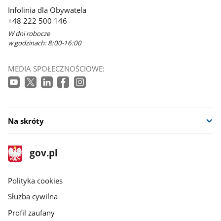
Infolinia dla Obywatela
+48 222 500 146
W dni robocze
w godzinach: 8:00-16:00
MEDIA SPOŁECZNOŚCIOWE:
Na skróty
stopka
Strona
gov.pl
gov.pl
główna
gov.pl
Polityka cookies
Służba cywilna
Profil zaufany