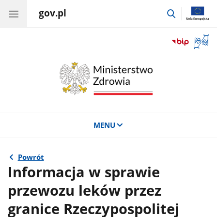
gov.pl
przejdź
do
wyszukiwar
Otwór
okno
z
tłuma
języka
migow
MENU
Powrót
Informacja w sprawie
przewozu leków przez
granice Rzeczypospolitej