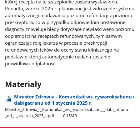
której recepta na tę szczepionkę została wystawiona.
Ponadto, w roku 2025 r. planowane jest wdrożenie systemu
automatycznego nadawania poziomu refundacji z poziomu
preskryptora, co w przypadku odpowiednio postawionej
diagnozy zniweluje błędy dotyczące niewłaściwego poziomu
odpłatności na receptach refundowanych, tym samym
ograniczając rolę lekarza w procesie preskrypcji
refundowanych leków do oceny stanu klinicznego na
podstawie której automatycznie nadana zostanie
prawidłowa odpłatność.
Materiały
Minister Zdrowia - Komunikat ws. rywaroksabanu i
dabigatranu od 1 stycznia 2025 r.
Minister​_Zdrowia​_-​_Komunikat​_ws​_rywaroksabanu​_i​_dabigatranu​
_od​_1​_stycznia​_2025​_r.pdf
0.15MB