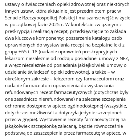
ustawy o świadczeniach opieki zdrowotnej oraz niektórych
innych ustaw, która aktualnie jest przedmiotem prac w
Senacie Rzeczypospolitej Polskiej i ma szansę wejść w życie
w początkowej fazie 2025 r. W kontekście związanym z
preskrypcją i realizacją recept, przedsięwzięcie to zakłada
dwa kluczowe komponenty: poszerzenie katalogu osób
uprawnionych do wystawiania recept na bezpłatne leki z
grupy +65 i -18 (nadanie uprawnień preskrypcyjnych
lekarzom niezależnie od rodzaju posiadanej umowy z NFZ,
a wręcz niezależnie od posiadania jakiejkolwiek umowy o
udzielanie świadczeń opieki zdrowotnej, a także – w
określonym zakresie – felczerom czy farmaceutom) oraz
nadanie farmaceutom uprawnienia do wystawiania
refundowanych recept farmaceutycznych (dotychczas były
one zasadniczo nierefundowane) na zalecane szczepienia
ochronne dostępne w aptece ogólnodostępnej (wszystkie,
dotychczas możliwość ta dotyczyła jedynie szczepionek
przeciw grypie). Wystawienie recepty farmaceutycznej na
jakąkolwiek szczepionkę zalecaną, będzie równocześnie
podstawą do zaszczepienia przez farmaceutę w aptece, w