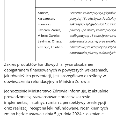
Xanirva,
Leczenie zakrzepicy żył głęboki
Kardatuxan,
powyżej 18 roku życia; Profilak
Runaplax,
zakrzepicy żył głębokich lub zat
Rixacam, Zarixa,
płucnej - po ostrej zakrzepicy ży
Mibrex, Xarelto,
osób powyżej 18 roku życia; Lec
Bevimlar, Xiltess,
zatorowości płucnej oraz profila
Vixargio, Thinban
nawrotowej zakrzepicy żył głębok
zatorowości płucnej u dorosłych
Zakres produktów handlowych z rywaroksabanem i
dabigatranem finansowanych w powyższych wskazaniach,
jak również ich prezentacji, jest szczegółowo określony w
obwieszczeniu refundacyjnym Ministra Zdrowia.
Jednocześnie Ministerstwo Zdrowia informuje, iż aktualnie
prowadzone są zaawansowane prace w zakresie
implementacji istotnych zmian z perspektywy preskrypcji
oraz realizacji recept na leki refundowane. Nośnikiem tych
zmian będzie ustawa z dnia 5 grudnia 2024 r. o zmianie