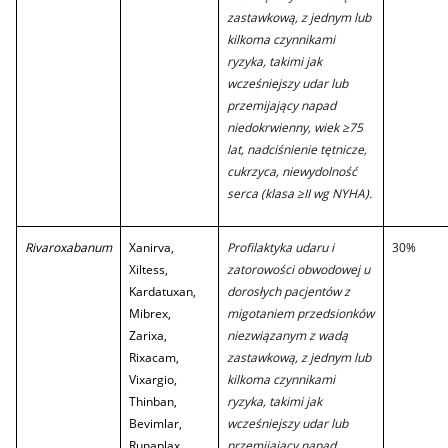
zastawkową, z jednym lub
kilkoma czynnikami
ryzyka, takimi jak
wcześniejszy udar lub
przemijający napad
niedokrwienny, wiek ≥75
lat, nadciśnienie tętnicze,
cukrzyca, niewydolność
serca (klasa ≥II wg NYHA).
Rivaroxabanum
Xanirva,
Profilaktyka udaru i
30%
Xiltess,
zatorowości obwodowej u
Kardatuxan,
dorosłych pacjentów z
Mibrex,
migotaniem przedsionków
Zarixa,
niezwiązanym z wadą
Rixacam,
zastawkową, z jednym lub
Vixargio,
kilkoma czynnikami
Thinban,
ryzyka, takimi jak
Bevimlar,
wcześniejszy udar lub
Runaplax
przemijający napad