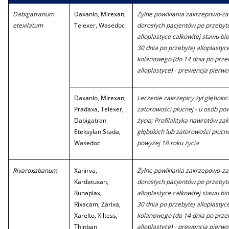
Dabigatranum
Daxanlo, Mirexan,
Żylne powikłania zakrzepowo-z
etexilatum
Telexer, Wasedoc
dorosłych pacjentów po przebyt
alloplastyce całkowitej stawu b
30 dnia po przebytej alloplastyce
kolanowego (do 14 dnia po prze
alloplastyce) - prewencja pierw
Daxanlo, Mirexan,
Leczenie zakrzepicy żył głębokic
Pradaxa, Telexer,
zatorowości płucnej - u osób po
Dabigatran
życia; Profilaktyka nawrotów zak
Eteksylan Stada,
głębokich lub zatorowości płucne
Wasedoc
powyżej 18 roku życia
Rivaroxabanum
Xanirva,
Żylne powikłania zakrzepowo-z
Kardatuxan,
dorosłych pacjentów po przebyt
Runaplax,
alloplastyce całkowitej stawu b
Rixacam, Zarixa,
30 dnia po przebytej alloplastyce
Xarelto, Xiltess,
kolanowego (do 14 dnia po prze
Thinban
alloplastyce) - prewencja pierw