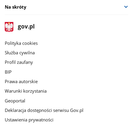
Na skróty
stopka
Strona
gov.pl
gov.pl
główna
gov.pl
Polityka cookies
Służba cywilna
Profil zaufany
BIP
Prawa autorskie
Warunki korzystania
Geoportal
Deklaracja dostępności serwisu Gov.pl
Ustawienia prywatności