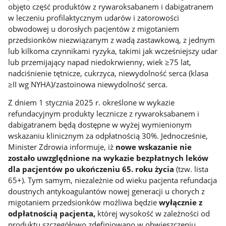
objęto część produktów z rywaroksabanem i dabigatranem
w leczeniu profilaktycznym udarów i zatorowości
obwodowej u dorosłych pacjentów z migotaniem
przedsionków niezwiązanym z wadą zastawkową, z jednym
lub kilkoma czynnikami ryzyka, takimi jak wcześniejszy udar
lub przemijający napad niedokrwienny, wiek ≥75 lat,
nadciśnienie tętnicze, cukrzyca, niewydolność serca (klasa
≥II wg NYHA)/zastoinowa niewydolność serca.
Z dniem 1 stycznia 2025 r. określone w wykazie
refundacyjnym produkty lecznicze z rywaroksabanem i
dabigatranem będą dostępne w wyżej wymienionym
wskazaniu klinicznym za odpłatnością 30%. Jednocześnie,
Minister Zdrowia informuje, iż
nowe wskazanie nie
zostało uwzględnione na wykazie bezpłatnych leków
dla pacjentów po ukończeniu 65. roku życia
(tzw. lista
65+). Tym samym, niezależnie od wieku pacjenta refundacja
doustnych antykoagulantów nowej generacji u chorych z
migotaniem przedsionków możliwa będzie
wyłącznie z
odpłatnością pacjenta,
której wysokość w zależności od
produktu szczegółowo zdefiniowano w obwieszczeniu