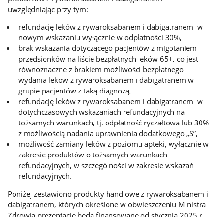
uwzględniając przy tym:
refundację leków z rywaroksabanem i dabigatranem w
nowym wskazaniu wyłącznie w odpłatności 30%,
brak wskazania dotyczącego pacjentów z migotaniem
przedsionków na liście bezpłatnych leków 65+, co jest
równoznaczne z brakiem możliwości bezpłatnego
wydania leków z rywaroksabanem i dabigatranem w
grupie pacjentów z taką diagnozą,
refundację leków z rywaroksabanem i dabigatranem w
dotychczasowych wskazaniach refundacyjnych na
tożsamych warunkach, tj. odpłatność ryczałtowa lub 30%
z możliwością nadania uprawnienia dodatkowego „S”,
możliwość zamiany leków z poziomu apteki, wyłącznie w
zakresie produktów o tożsamych warunkach
refundacyjnych, w szczególności w zakresie wskazań
refundacyjnych.
Poniżej zestawiono produkty handlowe z rywaroksabanem i
dabigatranem, których określone w obwieszczeniu Ministra
Zdrowia prezentacje będą finansowane od stycznia 2025 r.