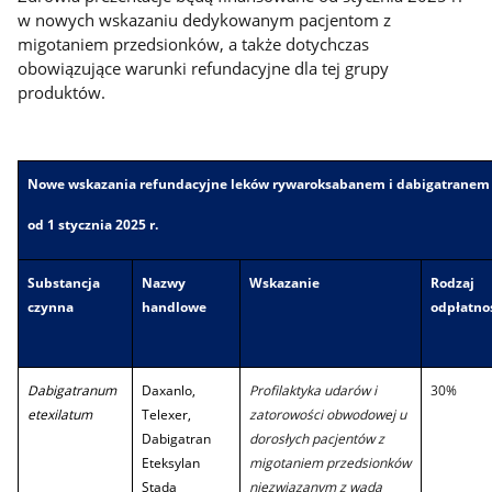
w nowych wskazaniu dedykowanym pacjentom z
migotaniem przedsionków, a także dotychczas
obowiązujące warunki refundacyjne dla tej grupy
produktów.
Nowe wskazania refundacyjne leków rywaroksabanem i dabigatranem
od 1 stycznia 2025 r.
Substancja
Nazwy
Wskazanie
Rodzaj
czynna
handlowe
odpłatno
Dabigatranum
Daxanlo,
Profilaktyka udarów i
30%
etexilatum
Telexer,
zatorowości obwodowej u
Dabigatran
dorosłych pacjentów z
Eteksylan
migotaniem przedsionków
Stada
niezwiązanym z wadą