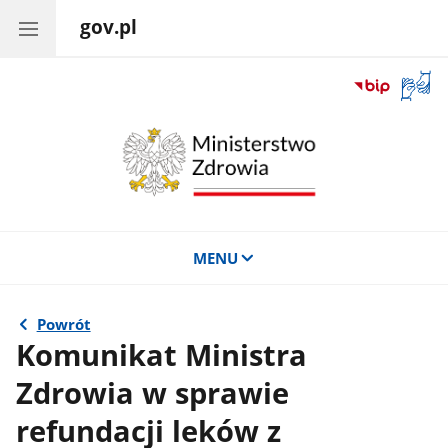
gov.pl
Otwór
okno
z
tłuma
języka
migow
MENU
Powrót
Komunikat Ministra
Zdrowia w sprawie
refundacji leków z