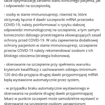
także optymalizację zarówno stanu klinicznego pacjenta, jak
i odpowiedzi na szczepionkę,
- osoby w stanie immunosupresji, również te, które
otrzymały łącznie 4 dawki szczepionki mRNA przeciwko
COVID-19, należy poinformować o ryzyku słabszej
odpowiedzi immunologicznej na szczepienie, a tym samym
konieczności dalszego przestrzegania obowiązujących zasad
ochrony przed COVID-19. W celu zapewnienia dodatkowej
ochrony pacjentom w stanie immunosupresji, szczepienie
przeciw COVID-19 należy rekomendować osobom z ich
bliskiego otoczenia (strategia kokonowa),
- skierowanie na szczepienie przy spełnieniu warunku
kryterium kwalifikacji z zachowaniem odstępu (minimum
120 dni) dla przyjęcia drugiej dawki przypominjącej mRNA
będą wystawione automatycznie przez system,
- w przypadku braku automatycznie wystawionego e-
skierowania na podanie drugiej dawki przypominającej
lekarz w punkcie szczepień może samodzielnie wystawić e-
skierowanie na szczepienie osobom uprawnionym