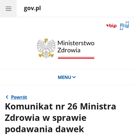
gov.pl
Otwór
okno
z
tłuma
języka
migow
MENU
Powrót
Komunikat nr 26 Ministra
Zdrowia w sprawie
podawania dawek