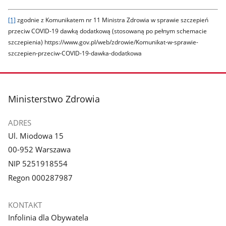
[1]
zgodnie z Komunikatem nr 11 Ministra Zdrowia w sprawie szczepień
przeciw COVID-19 dawką dodatkową (stosowaną po pełnym schemacie
szczepienia) https://www.gov.pl/web/zdrowie/Komunikat-w-sprawie-
szczepien-przeciw-COVID-19-dawka-dodatkowa
stopka
Ministerstwo Zdrowia
ADRES
Ul. Miodowa 15
00-952 Warszawa
NIP 5251918554
Regon 000287987
KONTAKT
Infolinia dla Obywatela