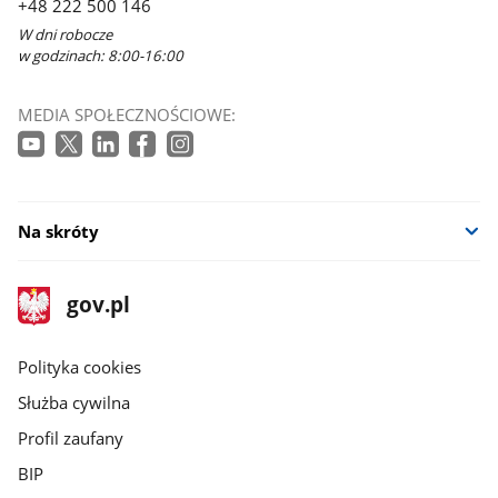
+48 222 500 146
W dni robocze
w godzinach: 8:00-16:00
MEDIA SPOŁECZNOŚCIOWE:
Na skróty
stopka
Strona
gov.pl
gov.pl
główna
gov.pl
Polityka cookies
Służba cywilna
Profil zaufany
BIP