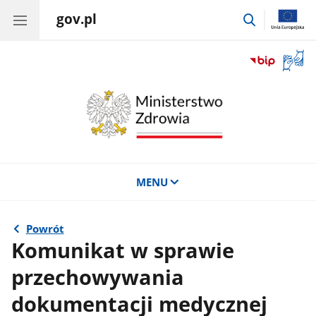
gov.pl
przejdź
do
wyszukiwar
Otwór
okno
z
tłuma
języka
migow
MENU
Powrót
Komunikat w sprawie
przechowywania
dokumentacji medycznej