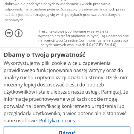
dobrowolnie podanych danych w wiadomości) w celu przesłania
odpowiedzi na przesłane pytania. Szczegóły przetwarzania danych przez
każdą z jednostek znajdują się w ich politykach przetwarzania danych
osobowych.
Treści tekstowe publikowane w serwisie (z
wyłączeniem treści audiowizualnych), są udostępniane
na licencji typu Creative Commons: uznanie autorstwa
- na tych samych warunkach 4.0 (CC BY-SA 4.0).
Materiały audiowizualne, w tym zdjęcia, materiały
Dbamy o Twoją prywatność
audio i wideo, są udostępniane na licencji typu
Creative Commons: uznanie autorstwa użycie
Wykorzystujemy pliki cookie w celu zapewnienia
niekomercyjne - bez utworów zależnych 4.0 (CC BY-
NC-ND 4.0), o ile nie jest to stwierdzone inaczej.
prawidłowego funkcjonowania naszej witryny oraz do
analizy ruchu i optymalizacji działania strony. Dzięki nim
możemy lepiej dostosować treści do potrzeb
użytkowników i stale ulepszać nasze usługi. Pamiętaj, że
informacje przechowywane w plikach cookie mogą
pozwalać na identyfikację konkretnego urządzenia lub
przeglądarki użytkownika, a więc potencjalnie stanowić
dane osobowe.
Polityka cookies
Odrzuć