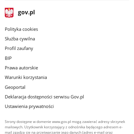
stopka
Strona
gov.pl
gov.pl
główna
gov.pl
Polityka cookies
Służba cywilna
Profil zaufany
BIP
Prawa autorskie
Warunki korzystania
Geoportal
Deklaracja dostępności serwisu Gov.pl
Ustawienia prywatności
Strony dostępne w domenie www.gov.pl mogą zawierać adresy skrzynek
mailowych. Użytkownik korzystający z odnośnika będącego adresem e-
mail zgadza się na przetwarzanie jego danych (adres e-mail oraz