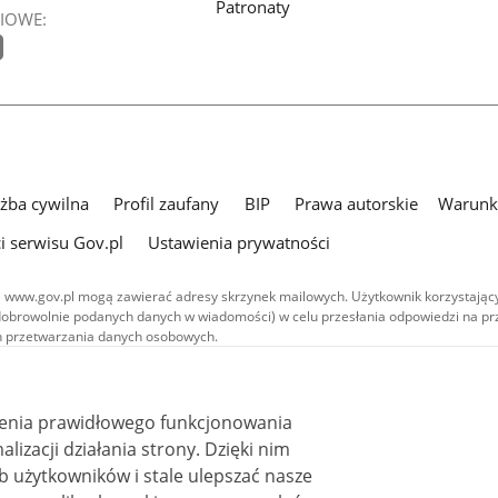
Patronaty
IOWE:
użba cywilna
Profil zaufany
BIP
Prawa autorskie
Warunki
i serwisu Gov.pl
Ustawienia prywatności
 www.gov.pl mogą zawierać adresy skrzynek mailowych. Użytkownik korzystający
dobrowolnie podanych danych w wiadomości) w celu przesłania odpowiedzi na prz
ach przetwarzania danych osobowych.
we publikowane w serwisie (z wyłączeniem treści audiowizualnych), są
 na licencji typu Creative Commons: uznanie autorstwa - na tych samych
 (CC BY-SA 4.0). Materiały audiowizualne, w tym zdjęcia, materiały audio i wideo
ienia prawidłowego funkcjonowania
ane na licencji typu Creative Commons: uznanie autorstwa użycie niekomercyjne 
ależnych 4.0 (CC BY-NC-ND 4.0), o ile nie jest to stwierdzone inaczej.
i działania strony. Dzięki nim
 użytkowników i stale ulepszać nasze