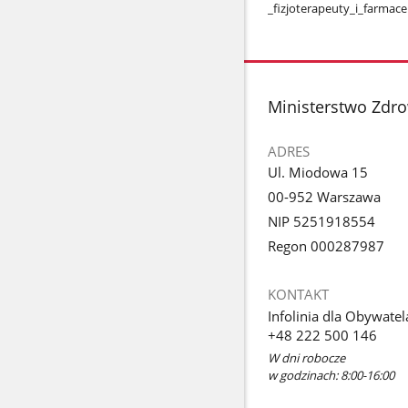
_fizjoterapeuty​_i​_farmac
stopka
Ministerstwo Zdr
ADRES
Ul. Miodowa 15
00-952 Warszawa
NIP 5251918554
Regon 000287987
KONTAKT
Infolinia dla Obywatel
+48 222 500 146
W dni robocze
w godzinach: 8:00-16:00