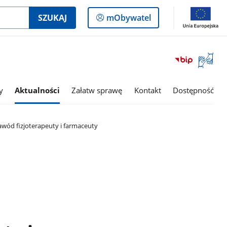
Logowanie
SZUKAJ
mObywatel
do
panelu
Otwórz
okno
z
tłumac
y
Aktualności
Załatw sprawę
Kontakt
Dostępność
języka
migowe
awód fizjoterapeuty i farmaceuty