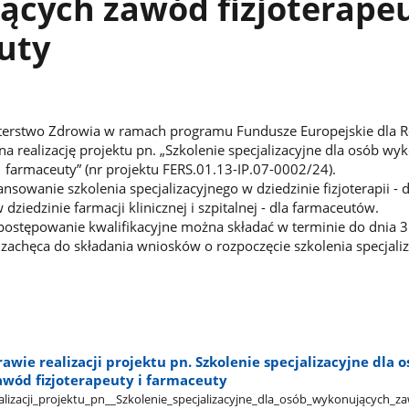
cych zawód fizjoterapeu
uty
sterstwo Zdrowia w ramach programu Fundusze Europejskie dla 
a realizację projektu pn. „Szkolenie specjalizacyjne dla osób wy
i farmaceuty” (nr projektu FERS.01.13-IP.07-0002/24).
ansowanie szkolenia specjalizacyjnego w dziedzinie fizjoterapii - d
dziedzinie farmacji klinicznej i szpitalnej - dla farmaceutów.
ostępowanie kwalifikacyjne można składać w terminie do dnia 3
zachęca do składania wniosków o rozpoczęcie szkolenia specjali
wie realizacji projektu pn. Szkolenie specjalizacyjne dla 
wód fizjoterapeuty i farmaceuty
izacji​_projektu​_pn​_​_Szkolenie​_specjalizacyjne​_dla​_osób​_wykonujących​_z