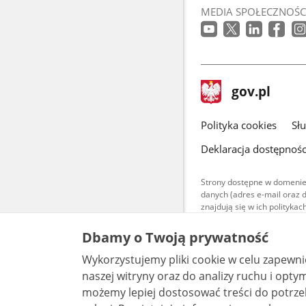
MEDIA SPOŁECZNOŚC
stopka
Strona
gov.pl
gov.pl
główna
gov.pl
Polityka cookies
Sł
Deklaracja dostępnośc
Strony dostępne w domenie
danych (adres e-mail oraz 
znajdują się w ich polityk
Treści teksto
Dbamy o Twoją prywatność
udostępniane
warunkach 4.0
Wykorzystujemy pliki cookie w celu zapewn
są udostępni
bez utworów z
naszej witryny oraz do analizy ruchu i optymalizacj
możemy lepiej dostosować treści do potrzeb