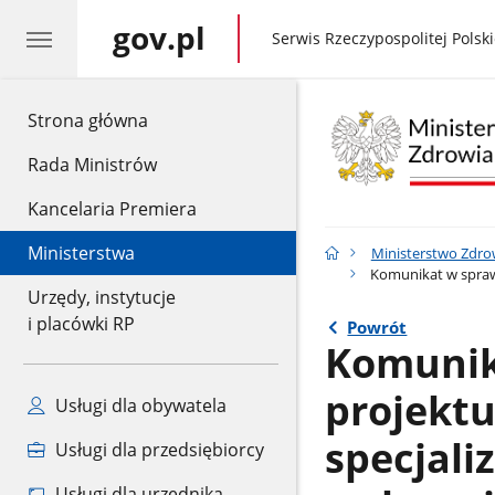
gov.pl
gov.pl
Serwis Rzeczypospolitej Polski
gov.pl
Strona główna
Rada Ministrów
Kancelaria Premiera
Ministerstwa
Ministerstwo Zdro
Komunikat w sprawie
Urzędy, instytucje
i placówki RP
Powrót
Komunika
projektu
Usługi dla obywatela
specjali
Usługi dla przedsiębiorcy
Usługi dla urzędnika