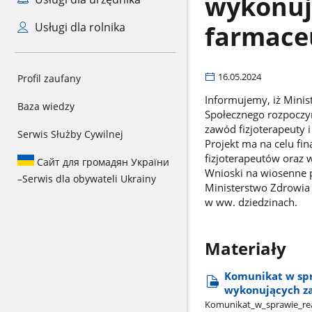
wykonują
farmace
Usługi dla rolnika
16.05.2024
Profil zaufany
Informujemy, iż Mini
Baza wiedzy
Społecznego rozpoczyn
zawód fizjoterapeuty 
Serwis Służby Cywilnej
Projekt ma na celu fin
fizjoterapeutów oraz w 
Сайт для громадян України
Wnioski na wiosenne p
–
Serwis dla obywateli Ukrainy
Ministerstwo Zdrowia 
w ww. dziedzinach.
Materiały
Komunikat w spra
wykonujących za
Komunikat​_w​_sprawie​_real