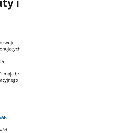
ty i
Rozwoju
konujących
la
1 maja br.
zacyjnego
osób
awód​