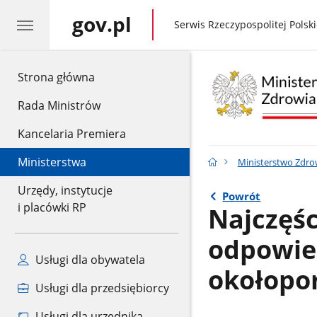
gov.pl
gov.pl
Serwis Rzeczypospolitej Polski
gov.pl
Strona główna
Rada Ministrów
Kancelaria Premiera
Ministerstwa
Ministerstwo Zdro
Urzędy, instytucje
Powrót
i placówki RP
Najczęśc
odpowied
Usługi dla obywatela
okołopor
Usługi dla przedsiębiorcy
Usługi dla urzędnika