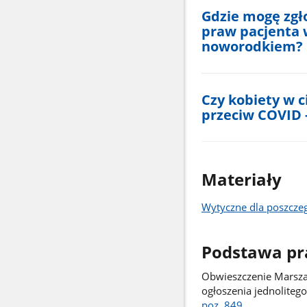
Gdzie mogę zgł
praw pacjenta w
noworodkiem?
Czy kobiety w c
przeciw COVID 
Materiały
Wytyczne dla poszczeg
Podstawa p
Obwieszczenie Marszał
ogłoszenia jednoliteg
poz. 849