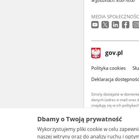
w godzinach: 8:00-16:00
MEDIA SPOŁECZNOŚC
stopka
Strona
gov.pl
gov.pl
główna
gov.pl
Polityka cookies
Sł
Deklaracja dostępnośc
Strony dostępne w domenie
danych (adres e-mail oraz 
znajdują się w ich polityk
Treści teksto
Dbamy o Twoją prywatność
udostępniane
warunkach 4.0
Wykorzystujemy pliki cookie w celu zapewn
są udostępni
bez utworów z
naszej witryny oraz do analizy ruchu i optymalizacj