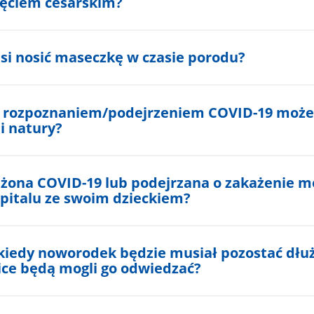
ęciem cesarskim?
Szukaj.
si nosić maseczkę w czasie porodu?
z rozpoznaniem/podejrzeniem COVID-19 może
i natury?
żona COVID-19 lub podejrzana o zakażenie m
pitalu ze swoim dzieckiem?
 kiedy noworodek będzie musiał pozostać dłu
ice będą mogli go odwiedzać?