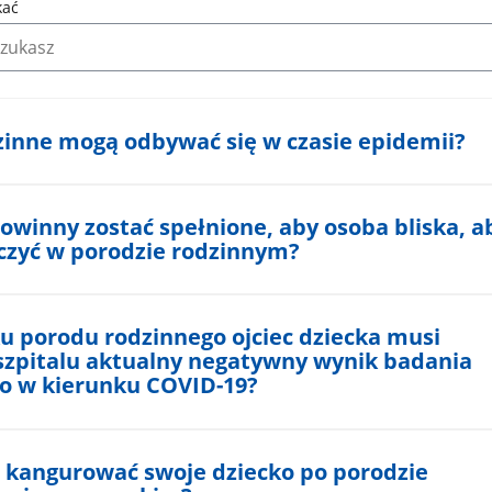
.
kać
Wpisz
minimum
3
znaki
aby
zinne mogą odbywać się w czasie epidemii?
rozpocząć
wyszukiwanie,
wyniki
wyszukiwania
owinny zostać spełnione, aby osoba bliska, a
pojawią
czyć w porodzie rodzinnym?
się
automatycznie.
Przejdź
tabulatorem
u porodu rodzinnego ojciec dziecka musi
na
szpitalu aktualny negatywny wynik badania
wyniki
o w kierunku COVID-19?
wyszukiwania.
Wyszukiwarka
nie
e kangurować swoje dziecko po porodzie
posiada
przycisku