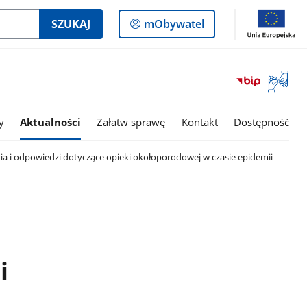
Logowanie
SZUKAJ
mObywatel
do
panelu
Otwórz
okno
z
tłumac
y
Aktualności
Załatw sprawę
Kontakt
Dostępność
języka
migowe
ia i odpowiedzi dotyczące opieki okołoporodowej w czasie epidemii
i