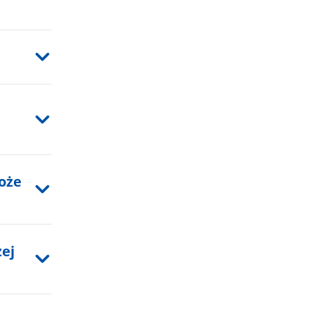
oże
żej