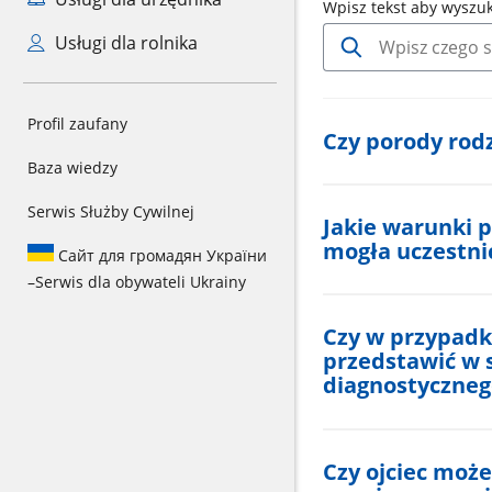
Wpisz tekst aby wyszu
Usługi dla rolnika
Profil zaufany
Czy porody rod
Baza wiedzy
Serwis Służby Cywilnej
Jakie warunki p
mogła uczestni
Сайт для громадян України
–
Serwis dla obywateli Ukrainy
Czy w przypadk
przedstawić w 
diagnostyczneg
Czy ojciec moż