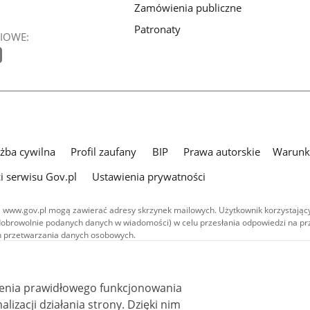
Zamówienia publiczne
Patronaty
IOWE:
użba cywilna
Profil zaufany
BIP
Prawa autorskie
Warunki
i serwisu Gov.pl
Ustawienia prywatności
 www.gov.pl mogą zawierać adresy skrzynek mailowych. Użytkownik korzystający
dobrowolnie podanych danych w wiadomości) w celu przesłania odpowiedzi na prz
ach przetwarzania danych osobowych.
we publikowane w serwisie (z wyłączeniem treści audiowizualnych), są
 na licencji typu Creative Commons: uznanie autorstwa - na tych samych
 (CC BY-SA 4.0). Materiały audiowizualne, w tym zdjęcia, materiały audio i wideo
ienia prawidłowego funkcjonowania
ane na licencji typu Creative Commons: uznanie autorstwa użycie niekomercyjne 
ależnych 4.0 (CC BY-NC-ND 4.0), o ile nie jest to stwierdzone inaczej.
i działania strony. Dzięki nim