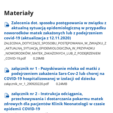
Materiały
Zalecenia dot. sposobu postępowania w związku z
aktualną sytuacją epidemiologiczną w przypadku
noworodków matek zakażonych lub z podejrzeniem
covid-19 (aktualizacja z 12.11.2020)
ZALECENIA​_DOTYCZĄCE​_SPOSOBU​_POSTĘPOWANIA​_W​_ZWIĄZKU​_Z​
_AKTUALNĄ​_SYTUACJĄ​_EPIDEMIOLOGICZNĄ​_W​_PRZYPADKU​
_NOWORODKÓW​_MATEK​_ZAKAŻONYCH​_LUB​_Z​_PODEJRZENIEM​
_COVID-19.pdf
0.29MB
załącznik nr 1 - Pozyskiwanie mleka od matki z
podejrzeniem zakażenia Sars-Cov-2 lub chorej na
COVID-19 hospitalizowanej w izolacji od dziecka
załącznik​_nr​_1​_290920220.pdf
0.24MB
załącznik nr 2 - Instrukcja odciągania,
przechowywania i dostarczania pokarmu matek
zdrowych dla pacjentów Klinik Neonatologii w czasie
epidemii COVID-19