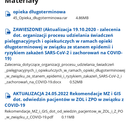
Materiały
opieka długoterminowa
45​_Opieka​_długoterminowa.rar
4.86MB
ZAWIESZONE! (Aktualizacja 19.10.2020 - zalecenia
dot. organizacji procesu udzielania świadczeń
pielęgnacyjnych i opiekuńczych w ramach opieki
długoterminowej w związku ze stanem epidemii i
ryzykiem zakażeń SARS-CoV-2 i zachorowań na COVID-
19)
Zalecenia​_dotyczące​_organizacji​_procesu​_udzielania​_świadczeń​
_pielęgnacyjnych​_i​_opiekuńczych​_w​_ramach​_opieki​_długoterminowej​
_w​_związku​_ze​_stanem​_epidemii​_i​_ryzykiem​_zakażeń​_SARS-CoV-2​_i​
_zachorowań​_na​_COVID-19.docx
0.52MB
AKTUALIZACJA 24.05.2022 Rekomendacje MZ i GIS
dot. odwiedzin pacjentów w ZOL i ZPO w związku z
COVID-19
Rekomendacje​_MZ​_i​_GIS​_dot​_od​_wiedzin​_pacjentow​_w​_ZOL​_i​_Z​_PO​
_w​_związku​_z​_COVID-19.pdf
0.11MB