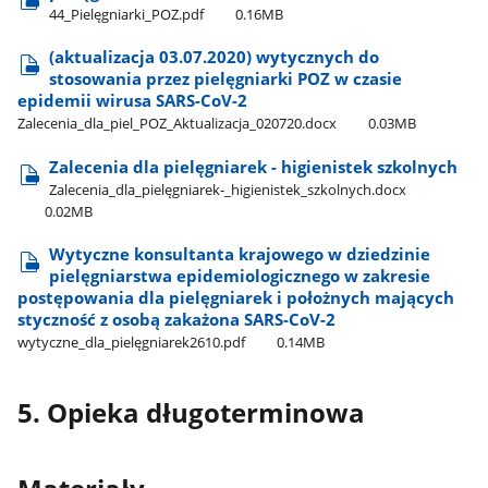
44​_Pielęgniarki​_POZ.pdf
0.16MB
(aktualizacja 03.07.2020) wytycznych do
stosowania przez pielęgniarki POZ w czasie
epidemii wirusa SARS-CoV-2
Zalecenia​_dla​_piel​_POZ​_Aktualizacja​_020720.docx
0.03MB
Zalecenia dla pielęgniarek - higienistek szkolnych
Zalecenia​_dla​_pielęgniarek-​_higienistek​_szkolnych.docx
0.02MB
Wytyczne konsultanta krajowego w dziedzinie
pielęgniarstwa epidemiologicznego w zakresie
postępowania dla pielęgniarek i położnych mających
styczność z osobą zakażona SARS-CoV-2
wytyczne​_dla​_pielęgniarek2610.pdf
0.14MB
5. Opieka długoterminowa