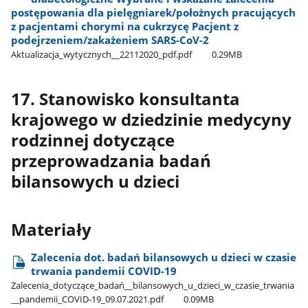
postępowania dla pielęgniarek/położnych pracujących
z pacjentami chorymi na cukrzycę Pacjent z
podejrzeniem/zakażeniem SARS-CoV-2
Aktualizacja​_wytycznych​_​_22112020​_pdf.pdf
0.29MB
17. Stanowisko konsultanta
krajowego w dziedzinie medycyny
rodzinnej dotyczące
przeprowadzania badań
bilansowych u dzieci
Materiały
Zalecenia dot. badań bilansowych u dzieci w czasie
trwania pandemii COVID-19
Zalecenia​_dotyczące​_badań​_​_bilansowych​_u​_dzieci​_w​_czasie​_trwania​
_​_pandemii​_COVID-19​_09.07.2021.pdf
0.09MB