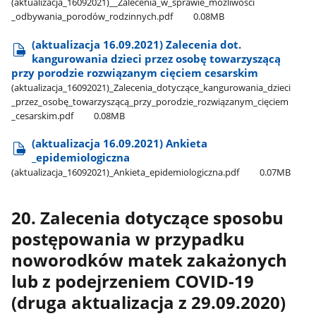
(aktualizacja​_16092021)​_​_Zalecenia​_w​_sprawie​_możliwości​
_odbywania​_porodów​_rodzinnych.pdf
0.08MB
(aktualizacja 16.09.2021) Zalecenia dot.
kangurowania dzieci przez osobę towarzyszącą
przy porodzie rozwiązanym cięciem cesarskim
(aktualizacja​_16092021)​_Zalecenia​_dotyczące​_kangurowania​_dzieci​
_przez​_osobę​_towarzyszącą​_przy​_porodzie​_rozwiązanym​_cięciem​
_cesarskim.pdf
0.08MB
(aktualizacja 16.09.2021) Ankieta​
_epidemiologiczna
(aktualizacja​_16092021)​_Ankieta​_epidemiologiczna.pdf
0.07MB
20. Zalecenia dotyczące sposobu
postępowania w przypadku
noworodków matek zakażonych
lub z podejrzeniem COVID-19
(druga aktualizacja z 29.09.2020)