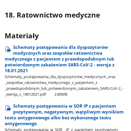
18. Ratownictwo medyczne
Materiały
Schematy postępowania dla dyspozytorów
medycznych oraz zespołów ratownictwa
medycznego z pacjentem z prawdopodobnym lub
potwierdzonym zakażeniem SARS-CoV-2 - wersja z
18.01.2021
Schematy​_postępowania​_dla​_dyspozytorów​_medycznych​_oraz​
_zespołów​_ratownictwa​_medycznego​_z​_pacjentem​_z​
_prawdopodobnym​_lub​_potwierdzonym​_zakażeniem​_SARS-CoV-2​_-​
_wersja​_z​_18012021.pdf
2.80MB
Schematy postępowania w SOR IP z pacjentem
pozytywnym, negatywnym, wątpliwym wynikiem
testu antygenowego albo bez wykonanego testu
antygenowego
Schematy​_postępowania​_w​_SOR​_​_IP​_z​_pacjentem​_pozytywnym,​