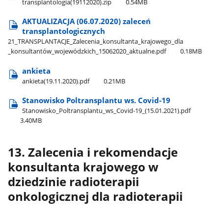
transplantologia(19112020).zip
0.54MB
AKTUALIZACJA (06.07.2020) zaleceń
transplantologicznych
21​_TRANSPLANTACJE​_Zalecenia​_konsultanta​_krajowego​_dla​
_konsultantów​_wojewódzkich​_15062020​_aktualne.pdf
0.18MB
ankieta
ankieta(19.11.2020).pdf
0.21MB
Stanowisko Poltransplantu ws. Covid-19
Stanowisko​_Poltransplantu​_ws​_Covid-19​_(15.01.2021).pdf
3.40MB
13. Zalecenia i rekomendacje
konsultanta krajowego w
dziedzinie radioterapii
onkologicznej dla radioterapii