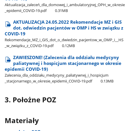
Aktualizacja​_zaleceń​_dla​_domowej​_i​_ambulatoryjnej​_OPH​_w​_okresie​
_epidemii​_COVID-19.pdf
0.31MB
AKTUALIZACJA 24.05.2022 Rekomendacje MZ i GIS
dot. odwiedzin pacjentów w OMP i HS w związku z
COVID-19
Rekomendacje​_MZ​_i​_GIS​_dot​_o​_dwiedzin​_pacjentow​_w​_OMP​_i​_​_HS​
_w​_związku​_z​_COVID-19.pdf
0.12MB
ZAWIESZONE! (Zalecenia dla oddziału medycyny
paliatywnej i hospicjum stacjonarnego w okresie
epidemii COVID-19)
Zalecenia​_dla​_oddziału​_medycyny​_paliatywnej​_i​_hospicjum​
_stacjonarnego​_w​_okresie​_epidemii​_COVID-19.pdf
0.13MB
3. Położne POZ
Materiały