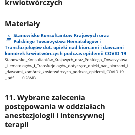
krwiotwórczych
Materiały
Stanowisko Konsultantów Krajowych oraz
Polskiego Towarzystwa Hematologów i
Transfuzjologów dot. opieki nad biorcami i dawcami
komórek krwiotwórczych podczas epidemii COVID-19
Stanowisko​_Konsultantów​_Krajowych​_oraz​_Polskiego​_Towarzystwa​
_Hematologów​_i​_Transfuzjologów​_dotyczące​_opieki​_nad​_biorcami​_i​
_dawcami​_komórek​_krwiotwórczych​_podczas​_epidemii​_COVID-19​
_.pdf
0.28MB
11. Wybrane zalecenia
postępowania w oddziałach
anestezjologii i intensywnej
terapii