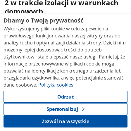
2 w trakcie izolacji w warunkach
domowych
Dbamy o Twoją prywatność
Wykorzystujemy pliki cookie w celu zapewnienia
Materiały
prawidłowego funkcjonowania naszej witryny oraz do
analizy ruchu i optymalizacji działania strony. Dzięki nim
Stanowisko konsultanta krajowego w dziedzinie
medycyny rodzinnej z dnia 22.12.2021 dot.
możemy lepiej dostosować treści do potrzeb
postępowania z pacjentami zakażonymi SARS-CoV-2 w
użytkowników i stale ulepszać nasze usługi. Pamiętaj, że
trakcie izolacji w warunkach domowych
informacje przechowywane w plikach cookie mogą
Stanowisko​_KK​_med​_rodz​_ws​_covid-19​_pozaszpitalnie.pdf
pozwalać na identyfikację konkretnego urządzenia lub
0.17MB
przeglądarki użytkownika, a więc potencjalnie stanowić
dane osobowe.
Polityka cookies
Odrzuć
stopka
Ministerstwo Zdrowia
Spersonalizuj
ADRES
Ul. Miodowa 15
Zezwól na wszystkie
00-952 Warszawa