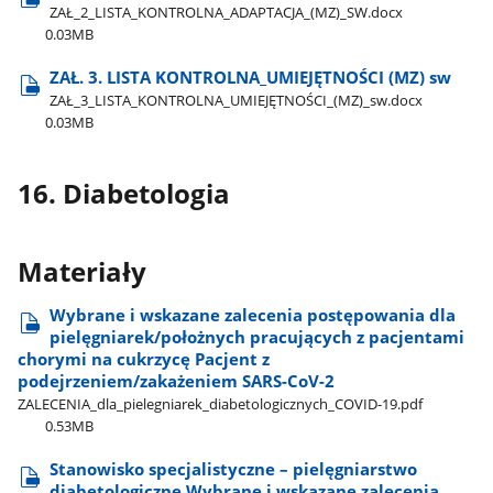
ZAŁ​_2​_LISTA​_KONTROLNA​_ADAPTACJA​_(MZ)​_SW.docx
0.03MB
ZAŁ. 3. LISTA KONTROLNA​_UMIEJĘTNOŚCI (MZ) sw
ZAŁ​_3​_LISTA​_KONTROLNA​_UMIEJĘTNOŚCI​_(MZ)​_sw.docx
0.03MB
16. Diabetologia
Materiały
Wybrane i wskazane zalecenia postępowania dla
pielęgniarek/położnych pracujących z pacjentami
chorymi na cukrzycę Pacjent z
podejrzeniem/zakażeniem SARS-CoV-2
ZALECENIA​_dla​_pielegniarek​_diabetologicznych​_COVID-19.pdf
0.53MB
Stanowisko specjalistyczne – pielęgniarstwo
diabetologiczne Wybrane i wskazane zalecenia