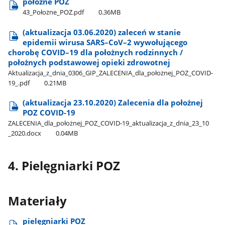
położne POZ
43​_Położne​_POZ.pdf
0.36MB
(aktualizacja 03.06.2020) zaleceń w stanie
epidemii wirusa SARS–CoV–2 wywołującego
chorobę COVID–19 dla położnych rodzinnych /
położnych podstawowej opieki zdrowotnej
Aktualizacja​_z​_dnia​_0306​_GIP​_ZALECENIA​_dla​_położnej​_POZ​_COVID-
19​_.pdf
0.21MB
(aktualizacja 23.10.2020) Zalecenia dla położnej
POZ COVID-19
ZALECENIA​_dla​_położnej​_POZ​_COVID-19​_aktualizacja​_z​_dnia​_23​_10​
_2020.docx
0.04MB
4. Pielęgniarki POZ
Materiały
pielęgniarki POZ