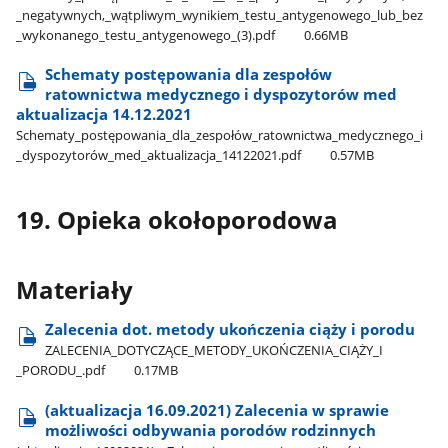
_negatywnych,​_wątpliwym​_wynikiem​_testu​_antygenowego​_lub​_bez​
_wykonanego​_testu​_antygenowego​_(3).pdf
0.66MB
Schematy postępowania dla zespołów
ratownictwa medycznego i dyspozytorów med
aktualizacja 14.12.2021
Schematy​_postępowania​_dla​_zespołów​_ratownictwa​_medycznego​_i​
_dyspozytorów​_med​_aktualizacja​_14122021.pdf
0.57MB
19. Opieka okołoporodowa
Materiały
Zalecenia dot. metody ukończenia ciąży i porodu
ZALECENIA​_DOTYCZĄCE​_METODY​_UKOŃCZENIA​_CIĄŻY​_I​
_PORODU​_.pdf
0.17MB
(aktualizacja 16.09.2021) Zalecenia w sprawie
możliwości odbywania porodów rodzinnych