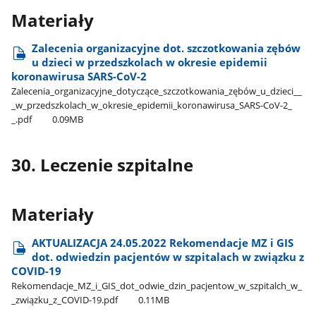
Materiały
Zalecenia organizacyjne dot. szczotkowania zębów
u dzieci w przedszkolach w okresie epidemii
koronawirusa SARS-CoV-2
Zalecenia​_organizacyjne​_dotyczące​_szczotkowania​_zębów​_u​_dzieci​_​_​
_w​_przedszkolach​_w​_okresie​_epidemii​_koronawirusa​_SARS-CoV-2​_​
_.pdf
0.09MB
30. Leczenie szpitalne
Materiały
AKTUALIZACJA 24.05.2022 Rekomendacje MZ i GIS
dot. odwiedzin pacjentów w szpitalach w związku z
COVID-19
Rekomendacje​_MZ​_i​_GIS​_dot​_odwie​_dzin​_pacjentow​_w​_szpitalch​_w​_​
_związku​_z​_COVID-19.pdf
0.11MB