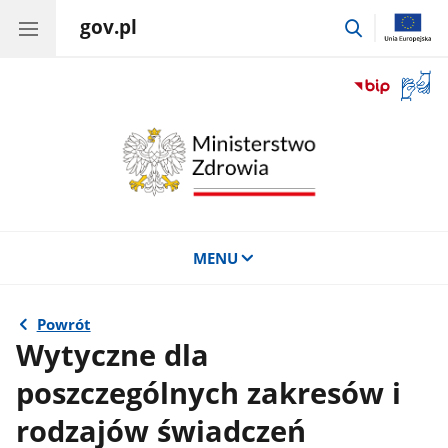
gov.pl
przejdź
do
wyszukiwar
Otwór
okno
z
tłuma
języka
migow
MENU
Powrót
Wytyczne dla
poszczególnych zakresów i
rodzajów świadczeń