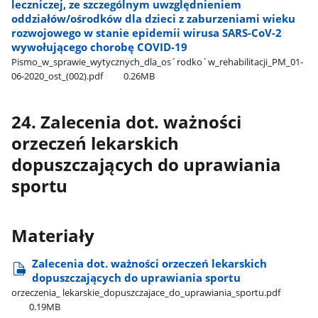
leczniczej, ze szczególnym uwzględnieniem
oddziałów/ośrodków dla dzieci z zaburzeniami wieku
rozwojowego w stanie epidemii wirusa SARS-CoV-2
wywołującego chorobę COVID-19
Pismo​_w​_sprawie​_wytycznych​_dla​_os´rodko´w​_rehabilitacji​_PM​_01-
06-2020​_ost​_(002).pdf
0.26MB
24. Zalecenia dot. ważności
orzeczeń lekarskich
dopuszczających do uprawiania
sportu
Materiały
Zalecenia dot. ważności orzeczeń lekarskich
dopuszczających do uprawiania sportu
orzeczenia​_ lekarskie​_dopuszczajace​_do​_uprawiania​_sportu.pdf
0.19MB