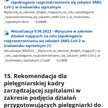
zapobieganie rozprzestrzeniania się zakażeń SARS-
CoV-2 w środowisku szpitalnym
Wytyczne​_w​_zakresie​_działań​_mających​_na​_celu​_zapobieganie​
_rozprzestrzeniania​_się​_zakażeń​_SARS-CoV-2​_w​_środowisku​
_szpitalnym.docx
0.04MB
Aktualizacja 9.06.2022 - Wytyczne w zakresie
działań mających na celu zapobieganie
rozprzestrzenianiu się zakażeń SARS-CoV-2 w
środowisku szpitalnym (1)
Aktualizacja​_9062022​_-​_Wytyczne​_w​_zakresie​_działań​_mających​_na​
_celu​_zapobieganie​_rozprzestrzenianiu​_się​_zakażeń​_SARS-CoV-2​_w​
_środowisku​_szpitalnym​_(1).pdf
0.23MB
15. Rekomendacja dla
pielęgniarskiej kadry
zarządzającej szpitalami w
zakresie podjęcia działań
przygotowujących pielęgniarki do