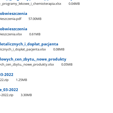
_-​_programy​_lekowe​_i​_chemioterapia.xlsx
0.04MB
​_obwieszczenia
wieszczenia.pdf
57.00MB
​_obwieszczenia
wieszczenia.xlsx
0.61MB
detalicznych​_i​_dopłat​_pacjenta
icznych​_i​_dopłat​_pacjenta.xlsx
0.08MB
dowych​_cen​_zbytu,​_nowe​_produkty
ch​_cen​_zbytu,​_nowe​_produkty.xlsx
0.05MB
03-2022
22.zip
1.25MB
e​_03-2022
-2022.zip
3.30MB