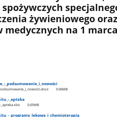
 spożywczych specjalneg
czenia żywieniowego ora
 medycznych na 1 marc
e​_-​_podsumowanie​_i​_nowości
​_podsumowanie​_i​_nowości.docx
0.06MB
itu​_-​_apteka
-​_apteka.xlsx
0.05MB
itu​_-​_programy​_lekowe​_i​_chemioterapia