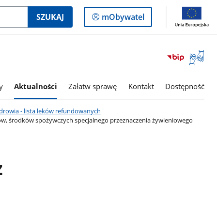
Logowanie
SZUKAJ
mObywatel
do
panelu
Otwórz
okno
z
tłumac
y
Aktualności
Załatw sprawę
Kontakt
Dostępność
języka
migowe
drowia - lista leków refundowanych
ków, środków spożywczych specjalnego przeznaczenia żywieniowego
z