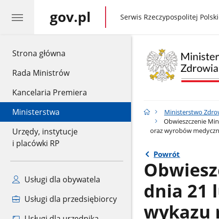
gov.pl
gov.pl
Serwis Rzeczypospolitej Polski
gov.pl
Strona główna
Rada Ministrów
Kancelaria Premiera
Ministerstwa
Ministerstwo Zdro
Obwieszczenie Mini
oraz wyrobów medyczny
Urzędy, instytucje
i placówki RP
Powrót
Obwieszc
Usługi dla obywatela
dnia 21 
Usługi dla przedsiębiorcy
wykazu 
Usługi dla urzędnika