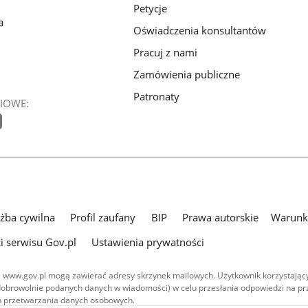
Petycje
a
Oświadczenia konsultantów
Pracuj z nami
Zamówienia publiczne
Patronaty
IOWE:
użba cywilna
Profil zaufany
BIP
Prawa autorskie
Warunki
i serwisu Gov.pl
Ustawienia prywatności
 www.gov.pl mogą zawierać adresy skrzynek mailowych. Użytkownik korzystający
dobrowolnie podanych danych w wiadomości) w celu przesłania odpowiedzi na prz
ach przetwarzania danych osobowych.