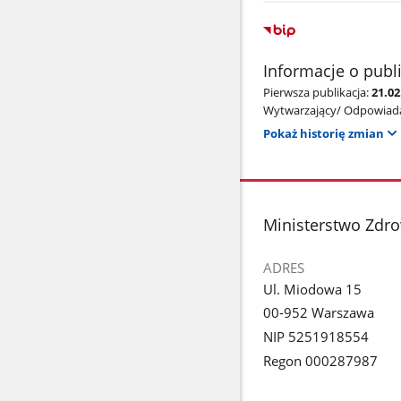
Informacje o publ
Pierwsza publikacja:
21.02
Wytwarzający/ Odpowiada
Pokaż historię zmian
stopka
Ministerstwo Zdr
ADRES
Ul. Miodowa 15
00-952 Warszawa
NIP 5251918554
Regon 000287987