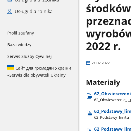
środków
Usługi dla rolnika
przezna
wyrobów
Profil zaufany
2022 r.
Baza wiedzy
Serwis Służby Cywilnej
21.02.2022
Сайт для громадян України
–
Serwis dla obywateli Ukrainy
Materiały
62​_Obwieszczeni
62​_Obwieszczenie​_-
62​_Podstawy​_lim
62​_Podstawy​_limitu​_
62​_Podstawy​_lim