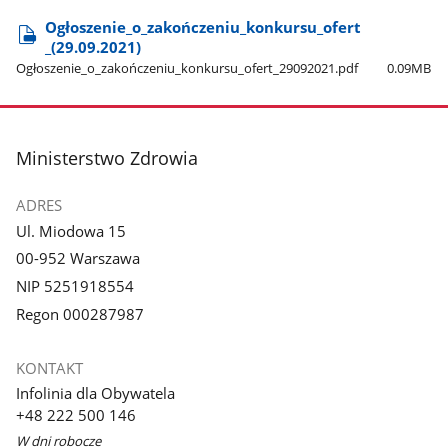
Ogłoszenie​_o​_zakończeniu​_konkursu​_ofert​
_(29.09.2021)
Ogłoszenie​_o​_zakończeniu​_konkursu​_ofert​_29092021.pdf
0.09MB
stopka
Ministerstwo Zdrowia
ADRES
Ul. Miodowa 15
00-952 Warszawa
NIP 5251918554
Regon 000287987
KONTAKT
Infolinia dla Obywatela
+48 222 500 146
W dni robocze