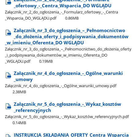
_ofertowy​_-​_Centra​_Wsparcia​_DO WGLĄDU
Załącznik​_nr​_2​_do​_ogłoszenia​_-​_Formularz​_ofertowy​_-​_Centra​
_Wsparcia​_DO​_WGLĄDU.pdf
0.86MB
Załącznik​_nr​_3​_do​_ogłoszenia​_–​_Pełnomocnictwo​
_do​_złożenia​_oferty​_i​_podpisywania​_dokumentów​
_w​_imieniu​_Oferenta​_DO WGLĄDU
Załącznik​_nr​_3​_do​_ogłoszenia​_–​_Pełnomocnictwo​_do​_złożenia​_oferty​
_i​_podpisywania​_dokumentów​_w​_imieniu​_Oferenta​_DO​
_WGLĄDU.pdf
0.19MB
Załącznik​_nr​_4​_do​_ogłoszenia​_-​_Ogólne​_warunki​
_umowy
Załącznik​_nr​_4​_do​_ogłoszenia​_-​_Ogólne​_warunki​_umowy.pdf
2.38MB
Załącznik​_nr​_5​_do​_ogłoszenia​_-​_Wykaz​_kosztów​
_referencyjnych
Załącznik​_nr​_5​_do​_ogłoszenia​_-​_Wykaz​_kosztów​_referencyjnych.pdf
0.14MB
INSTRUKCJA​_SKŁADANIA​_OFERTY​_Centra​_Wsparcia