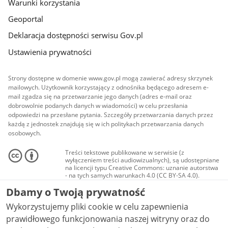
Warunki korzystania
Geoportal
Deklaracja dostępności serwisu Gov.pl
Ustawienia prywatności
Strony dostępne w domenie www.gov.pl mogą zawierać adresy skrzynek
mailowych. Użytkownik korzystający z odnośnika będącego adresem e-
mail zgadza się na przetwarzanie jego danych (adres e-mail oraz
dobrowolnie podanych danych w wiadomości) w celu przesłania
odpowiedzi na przesłane pytania. Szczegóły przetwarzania danych przez
każdą z jednostek znajdują się w ich politykach przetwarzania danych
osobowych.
Treści tekstowe publikowane w serwisie (z
wyłączeniem treści audiowizualnych), są udostępniane
na licencji typu Creative Commons: uznanie autorstwa
- na tych samych warunkach 4.0 (CC BY-SA 4.0).
Materiały audiowizualne, w tym zdjęcia, materiały
Dbamy o Twoją prywatność
audio i wideo, są udostępniane na licencji typu
Creative Commons: uznanie autorstwa użycie
Wykorzystujemy pliki cookie w celu zapewnienia
niekomercyjne - bez utworów zależnych 4.0 (CC BY-
NC-ND 4.0), o ile nie jest to stwierdzone inaczej.
prawidłowego funkcjonowania naszej witryny oraz do