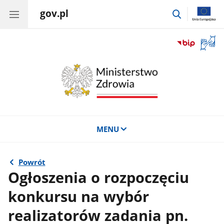
gov.pl
przejdź
do
wyszukiwar
Otwór
okno
z
tłuma
języka
migow
MENU
Powrót
Ogłoszenia o rozpoczęciu
konkursu na wybór
realizatorów zadania pn.