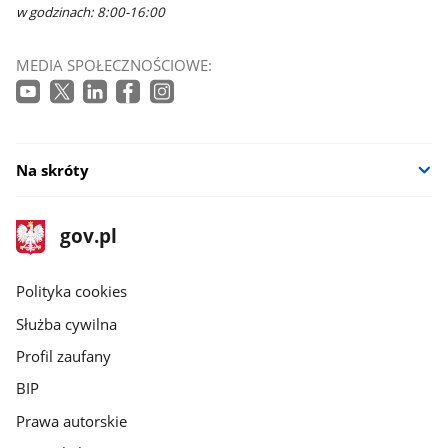
w godzinach: 8:00-16:00
MEDIA SPOŁECZNOŚCIOWE:
Na skróty
stopka
Strona
gov.pl
gov.pl
główna
gov.pl
Polityka cookies
Służba cywilna
Profil zaufany
BIP
Prawa autorskie