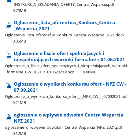
INSTRUKCJA​_SKŁADANIA​_OFERTY​_Centra​_Wsparcia.pdf
0.75MB
Ogłoszenie​_lista​_oferentów​_Konkurs​_Centra​
_Wsparcia​_2021
Ogłoszenie​_lista​_oferentów​_Konkurs​_Centra​_Wsparcia​_2021.docx
0.05MB
Ogłoszenie o liście ofert spełniających i
niespełniających warunki formalne z 01.06.2021
Ogłoszenie​_o​_liście​_ofert​_spełniajacych​_i​_niespełniających​_warunki​
_formalne​_CW​_2021​_z​_01062021.docx
0.06MB
Ogłoszenie o wynikach konkursu ofert - NPZ CW -
07.09.2021
Ogłoszenie​_o​_wynikach​_konkursu​_ofert​_-​_NPZ​_CW​_-​_07092021.pdf
0.21MB
ogłoszenie o wpływie odwołań Centra Wsparcia
NPZ 2021
ogłoszenie​_o​_wpływie​_odwołań​_Centra​_Wsparcia​_NPZ​_2021.pdf
0.12MB