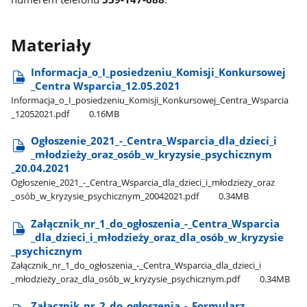
Materiały
Informacja​_o​_I​_posiedzeniu​_Komisji​_Konkursowej​
_Centra Wsparcia​_12.05.2021
Informacja​_o​_I​_posiedzeniu​_Komisji​_Konkursowej​_Centra​_Wsparcia​
_12052021.pdf
0.16MB
Ogłoszenie​_2021​_-​_Centra​_Wsparcia​_dla​_dzieci​_i​
_młodzieży​_oraz​_osób​_w​_kryzysie​_psychicznym​
_20.04.2021
Ogłoszenie​_2021​_-​_Centra​_Wsparcia​_dla​_dzieci​_i​_młodzieży​_oraz​
_osób​_w​_kryzysie​_psychicznym​_20042021.pdf
0.34MB
Załącznik​_nr​_1​_do​_ogłoszenia​_-​_Centra​_Wsparcia​
_dla​_dzieci​_i​_młodzieży​_oraz​_dla​_osób​_w​_kryzysie​
_psychicznym
Załącznik​_nr​_1​_do​_ogłoszenia​_-​_Centra​_Wsparcia​_dla​_dzieci​_i​
_młodzieży​_oraz​_dla​_osób​_w​_kryzysie​_psychicznym.pdf
0.34MB
Załącznik​_nr​_2​_do​_ogłoszenia​_-​_Formularz​