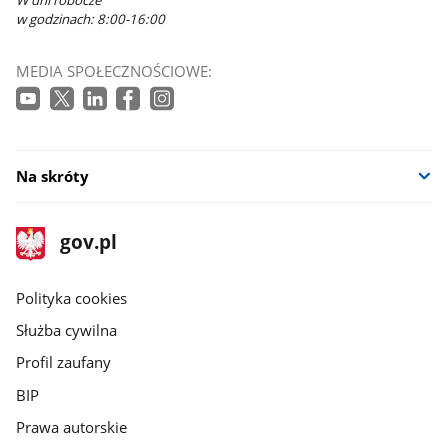
w godzinach: 8:00-16:00
MEDIA SPOŁECZNOŚCIOWE:
Na skróty
stopka
Strona
gov.pl
gov.pl
główna
gov.pl
Polityka cookies
Służba cywilna
Profil zaufany
BIP
Prawa autorskie