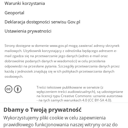
Warunki korzystania
Geoportal
Deklaracja dostępności serwisu Gov.pl
Ustawienia prywatności
Strony dostępne w domenie www.gov.pl mogą zawierać adresy skrzynek
mailowych. Użytkownik korzystający z odnośnika będącego adresem e-
mail zgadza się na przetwarzanie jego danych (adres e-mail oraz
dobrowolnie podanych danych w wiadomości) w celu przesłania
odpowiedzi na przesłane pytania. Szczegóły przetwarzania danych przez
każdą z jednostek znajdują się w ich politykach przetwarzania danych
osobowych.
Treści tekstowe publikowane w serwisie (z
wyłączeniem treści audiowizualnych), są udostępniane
na licencji typu Creative Commons: uznanie autorstwa
- na tych samych warunkach 4.0 (CC BY-SA 4.0).
Materiały audiowizualne, w tym zdjęcia, materiały
Dbamy o Twoją prywatność
audio i wideo, są udostępniane na licencji typu
Creative Commons: uznanie autorstwa użycie
Wykorzystujemy pliki cookie w celu zapewnienia
niekomercyjne - bez utworów zależnych 4.0 (CC BY-
NC-ND 4.0), o ile nie jest to stwierdzone inaczej.
prawidłowego funkcjonowania naszej witryny oraz do