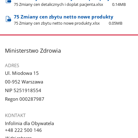
75 Zmiany cen detalicznych i doplat pacjenta.xlsx
0.14MB
75 Zmiany cen zbytu netto nowe produkty
75 Zmiany cen zbytu netto nowe produkty.xlsx
0.05MB
stopka
Ministerstwo Zdrowia
ADRES
Ul. Miodowa 15
00-952 Warszawa
NIP 5251918554
Regon 000287987
KONTAKT
Infolinia dla Obywatela
+48 222 500 146
W dni robocze