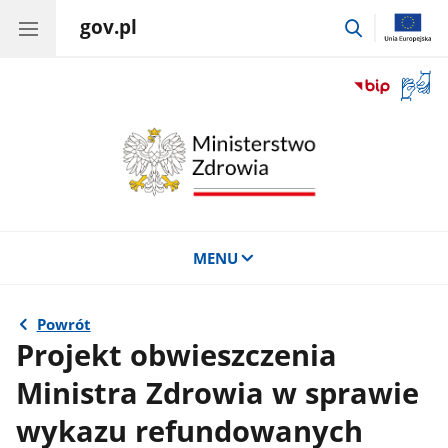
gov.pl
przejdź
do
wyszukiwar
Otwór
okno
z
tłuma
języka
migow
MENU
Powrót
Projekt obwieszczenia
Ministra Zdrowia w sprawie
wykazu refundowanych