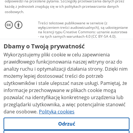
odpowiedzi na przesłane pytania. Szczegóły przetwarzania danych przez
każdą z jednostek znajdują się w ich politykach przetwarzania danych
osobowych.
Treści tekstowe publikowane w serwisie (z
wyłączeniem treści audiowizualnych), są udostępniane
na licencji typu Creative Commons: uznanie autorstwa
- na tych samych warunkach 4.0 (CC BY-SA 4.0).
Materiały audiowizualne, w tym zdjęcia, materiały
Dbamy o Twoją prywatność
audio i wideo, są udostępniane na licencji typu
Creative Commons: uznanie autorstwa użycie
Wykorzystujemy pliki cookie w celu zapewnienia
niekomercyjne - bez utworów zależnych 4.0 (CC BY-
NC-ND 4.0), o ile nie jest to stwierdzone inaczej.
prawidłowego funkcjonowania naszej witryny oraz do
analizy ruchu i optymalizacji działania strony. Dzięki nim
możemy lepiej dostosować treści do potrzeb
użytkowników i stale ulepszać nasze usługi. Pamiętaj, że
informacje przechowywane w plikach cookie mogą
pozwalać na identyfikację konkretnego urządzenia lub
przeglądarki użytkownika, a więc potencjalnie stanowić
dane osobowe.
Polityka cookies
Odrzuć