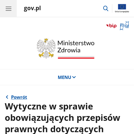
gov.pl
przejdź
do
wyszukiwar
Otwór
okno
z
tłuma
języka
migow
MENU
Powrót
Wytyczne w sprawie
obowiązujących przepisów
prawnych dotyczących