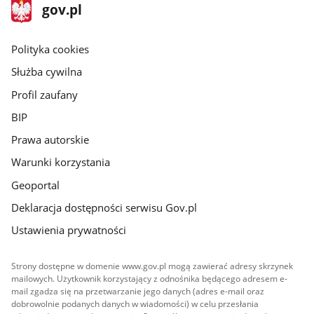
stopka
Strona
gov.pl
gov.pl
główna
gov.pl
Polityka cookies
Służba cywilna
Profil zaufany
BIP
Prawa autorskie
Warunki korzystania
Geoportal
Deklaracja dostępności serwisu Gov.pl
Ustawienia prywatności
Strony dostępne w domenie www.gov.pl mogą zawierać adresy skrzynek
mailowych. Użytkownik korzystający z odnośnika będącego adresem e-
mail zgadza się na przetwarzanie jego danych (adres e-mail oraz
dobrowolnie podanych danych w wiadomości) w celu przesłania