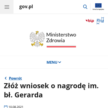
gov.pl
przejdź
do
wyszukiwar
Otwór
okno
z
tłuma
języka
migow
MENU
Powrót
Złóż wniosek o nagrodę im.
bł. Gerarda
10.08.2021