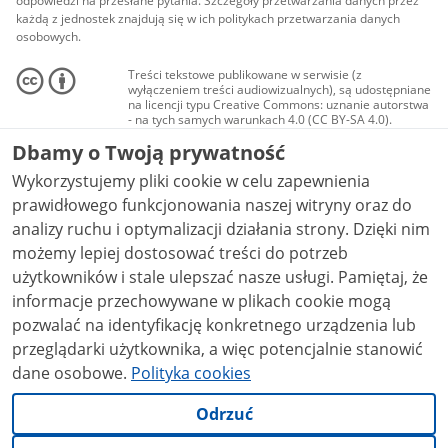
odpowiedzi na przesłane pytania. Szczegóły przetwarzania danych przez
każdą z jednostek znajdują się w ich politykach przetwarzania danych
osobowych.
Treści tekstowe publikowane w serwisie (z
wyłączeniem treści audiowizualnych), są udostępniane
na licencji typu Creative Commons: uznanie autorstwa
- na tych samych warunkach 4.0 (CC BY-SA 4.0).
Materiały audiowizualne, w tym zdjęcia, materiały
Dbamy o Twoją prywatność
audio i wideo, są udostępniane na licencji typu
Creative Commons: uznanie autorstwa użycie
Wykorzystujemy pliki cookie w celu zapewnienia
niekomercyjne - bez utworów zależnych 4.0 (CC BY-
NC-ND 4.0), o ile nie jest to stwierdzone inaczej.
prawidłowego funkcjonowania naszej witryny oraz do
analizy ruchu i optymalizacji działania strony. Dzięki nim
możemy lepiej dostosować treści do potrzeb
użytkowników i stale ulepszać nasze usługi. Pamiętaj, że
informacje przechowywane w plikach cookie mogą
pozwalać na identyfikację konkretnego urządzenia lub
przeglądarki użytkownika, a więc potencjalnie stanowić
dane osobowe.
Polityka cookies
Odrzuć