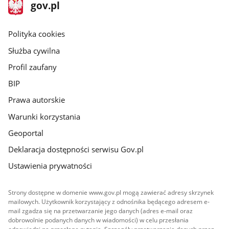
stopka
Strona
gov.pl
gov.pl
główna
gov.pl
Polityka cookies
Służba cywilna
Profil zaufany
BIP
Prawa autorskie
Warunki korzystania
Geoportal
Deklaracja dostępności serwisu Gov.pl
Ustawienia prywatności
Strony dostępne w domenie www.gov.pl mogą zawierać adresy skrzynek
mailowych. Użytkownik korzystający z odnośnika będącego adresem e-
mail zgadza się na przetwarzanie jego danych (adres e-mail oraz
dobrowolnie podanych danych w wiadomości) w celu przesłania