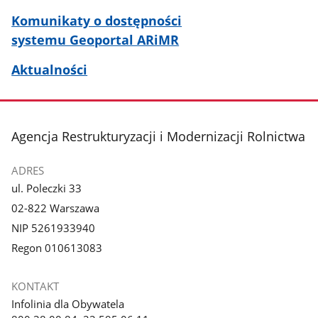
Komunikaty o dostępności
systemu Geoportal ARiMR
Aktualności
stopka
Agencja Restrukturyzacji i Modernizacji Rolnictwa
ADRES
ul. Poleczki 33
02-822 Warszawa
NIP 5261933940
Regon 010613083
KONTAKT
Infolinia dla Obywatela