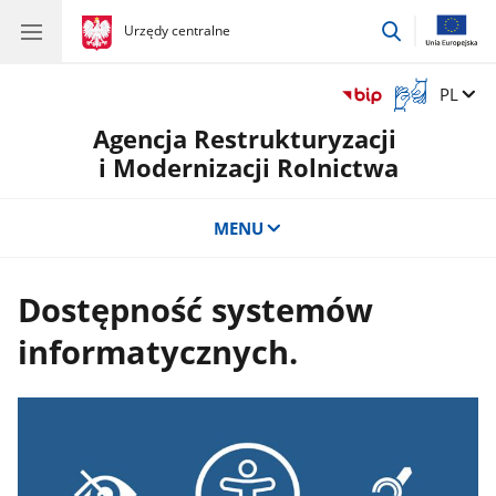
przejdź
gov.pl
Urzędy centralne
gov.pl
Urzędy
do
centralne
wyszukiwar
Otwórz
Zmień 
PL
okno
Agencja Restrukturyzacji
z
tłumaczem
i Modernizacji Rolnictwa
języka
migowego
MENU
Dostępność systemów
informatycznych.