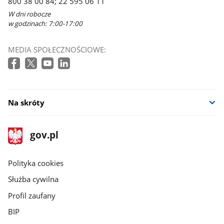
800 38 00 84; 22 595 06 11
W dni robocze
w godzinach: 7:00-17:00
MEDIA SPOŁECZNOŚCIOWE:
Na skróty
stopka
Strona
gov.pl
gov.pl
główna
gov.pl
Polityka cookies
Służba cywilna
Profil zaufany
BIP