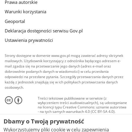
Prawa autorskie
Warunki korzystania
Geoportal
Deklaracja dostępności serwisu Gov.pl
Ustawienia prywatności
Strony dostępne w domenie www.gov.pl mogą zawierać adresy skrzynek
mailowych. Użytkownik korzystający z odnośnika będącego adresem e-
mail zgadza się na przetwarzanie jego danych (adres e-mail oraz
dobrowolnie podanych danych w wiadomości) w celu przesłania
odpowiedzi na przesłane pytania. Szczegóły przetwarzania danych przez
każdą z jednostek znajdują się w ich politykach przetwarzania danych
osobowych.
Treści tekstowe publikowane w serwisie (z
wyłączeniem treści audiowizualnych), są udostępniane
na licencji typu Creative Commons: uznanie autorstwa
- na tych samych warunkach 4.0 (CC BY-SA 4.0).
Materiały audiowizualne, w tym zdjęcia, materiały
Dbamy o Twoją prywatność
audio i wideo, są udostępniane na licencji typu
Creative Commons: uznanie autorstwa użycie
Wykorzystujemy pliki cookie w celu zapewnienia
niekomercyjne - bez utworów zależnych 4.0 (CC BY-