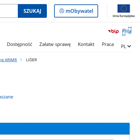
Logowanie
SZUKAJ
mObywatel
do
panelu
Otwórz
okno
z
Dostępność
Załatw sprawę
Kontakt
Praca
Zmień ję
PL
tłumac
języka
zne ARiMR
LIDER
migowe
łaszane