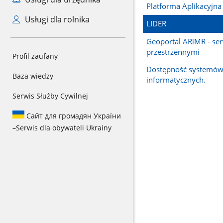
Platforma Aplikacyjna
Usługi dla rolnika
LIDER
Geoportal ARiMR - se
przestrzennymi
Profil zaufany
Dostępność systemó
Baza wiedzy
informatycznych.
Serwis Służby Cywilnej
Сайт для громадян України
–
Serwis dla obywateli Ukrainy