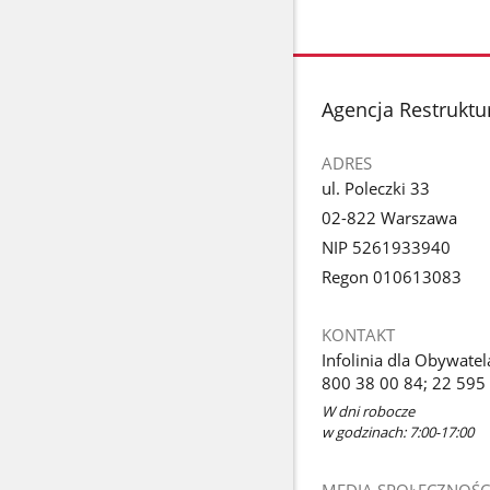
stopka
Agencja Restruktur
ADRES
ul. Poleczki 33
02-822 Warszawa
NIP 5261933940
Regon 010613083
KONTAKT
Infolinia dla Obywatel
800 38 00 84; 22 595
W dni robocze
w godzinach: 7:00-17:00
MEDIA SPOŁECZNOŚC