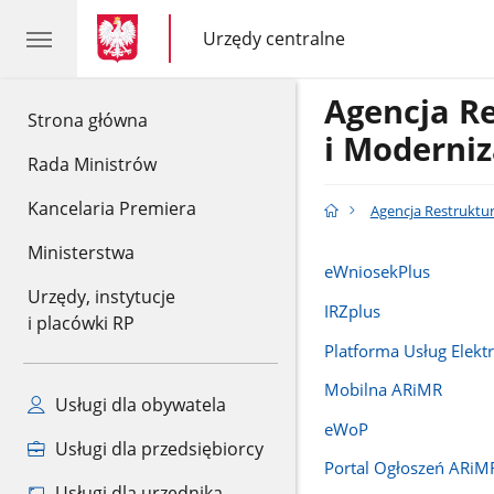
gov.pl
gov.pl
Urzędy centralne
gov.pl
Urzędy
centralne
Agencja R
gov.pl
Strona główna
i Moderniz
Rada Ministrów
Kancelaria Premiera
Agencja Restruktur
Ministerstwa
eWniosekPlus
Urzędy, instytucje
IRZplus
i placówki RP
Platforma Usług Elekt
Mobilna ARiMR
Usługi dla obywatela
eWoP
Usługi dla przedsiębiorcy
Portal Ogłoszeń ARiM
Usługi dla urzędnika