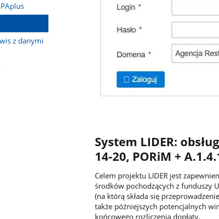
 PAplus
rwis z danymi
w
System LIDER: obsług
14-20, PORiM + A.1.
Celem projektu LIDER jest zapewnie
środków pochodzących z funduszy U
(na którą składa się przeprowadzeni
także późniejszych potencjalnych wi
końcowego rozliczenia dopłaty.