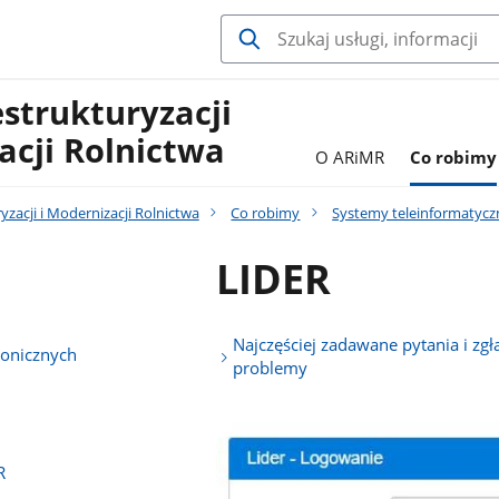
estrukturyzacji
acji Rolnictwa
O ARiMR
Co robimy
yzacji i Modernizacji Rolnictwa
Co robimy
Systemy teleinformatyc
LIDER
Najczęściej zadawane pytania i zg
ronicznych
problemy
R