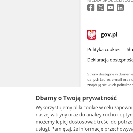
stopka
Strona
gov.pl
gov.pl
główna
gov.pl
Polityka cookies
Sł
Deklaracja dostępnośc
Strony dostępne w domenie
danych (adres e-mail oraz 
znajdują się w ich polityk
Treści teksto
Dbamy o Twoją prywatność
udostępniane
warunkach 4.0
Wykorzystujemy pliki cookie w celu zapewn
są udostępni
naszej witryny oraz do analizy ruchu i optymalizacj
bez utworów z
możemy lepiej dostosować treści do potrzeb
usługi. Pamiętaj, że informacje przechowywane w plikach cookie mogą pozwalać na