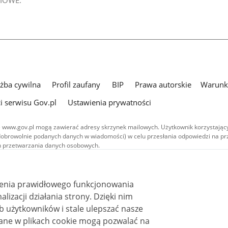
użba cywilna
Profil zaufany
BIP
Prawa autorskie
Warunki
i serwisu Gov.pl
Ustawienia prywatności
 www.gov.pl mogą zawierać adresy skrzynek mailowych. Użytkownik korzystający
dobrowolnie podanych danych w wiadomości) w celu przesłania odpowiedzi na prz
ach przetwarzania danych osobowych.
we publikowane w serwisie (z wyłączeniem treści audiowizualnych), są
 na licencji typu Creative Commons: uznanie autorstwa - na tych samych
 (CC BY-SA 4.0). Materiały audiowizualne, w tym zdjęcia, materiały audio i wideo
ienia prawidłowego funkcjonowania
ane na licencji typu Creative Commons: uznanie autorstwa użycie niekomercyjne 
i działania strony. Dzięki nim
ależnych 4.0 (CC BY-NC-ND 4.0), o ile nie jest to stwierdzone inaczej.
 użytkowników i stale ulepszać nasze