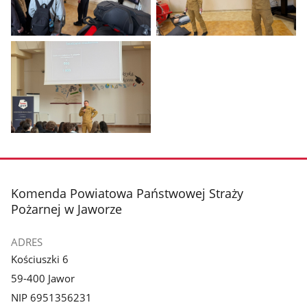
Pokaż
Pokaż
zdjęcie
zdjęcie
1
2
z
z
galerii.
galerii.
Pokaż
zdjęcie
3
z
stopka
Komenda Powiatowa Państwowej Straży
galerii.
Pożarnej w Jaworze
ADRES
Kościuszki 6
59-400 Jawor
NIP 6951356231