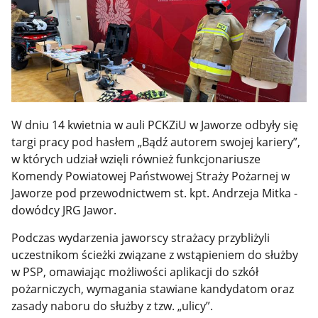
W dniu 14 kwietnia w auli PCKZiU w Jaworze odbyły się
targi pracy pod hasłem „Bądź autorem swojej kariery”,
w których udział wzięli również funkcjonariusze
Komendy Powiatowej Państwowej Straży Pożarnej w
Jaworze pod przewodnictwem st. kpt. Andrzeja Mitka -
dowódcy JRG Jawor.
Podczas wydarzenia jaworscy strażacy przybliżyli
uczestnikom ścieżki związane z wstąpieniem do służby
w PSP, omawiając możliwości aplikacji do szkół
pożarniczych, wymagania stawiane kandydatom oraz
zasady naboru do służby z tzw. „ulicy”.