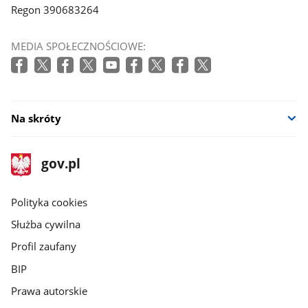
Regon 390683264
MEDIA SPOŁECZNOŚCIOWE:
Na skróty
stopka
Strona
gov.pl
gov.pl
główna
gov.pl
Polityka cookies
Służba cywilna
Profil zaufany
BIP
Prawa autorskie