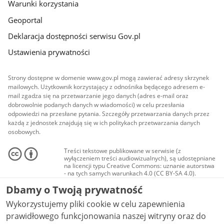
Warunki korzystania
Geoportal
Deklaracja dostępności serwisu Gov.pl
Ustawienia prywatności
Strony dostępne w domenie www.gov.pl mogą zawierać adresy skrzynek
mailowych. Użytkownik korzystający z odnośnika będącego adresem e-
mail zgadza się na przetwarzanie jego danych (adres e-mail oraz
dobrowolnie podanych danych w wiadomości) w celu przesłania
odpowiedzi na przesłane pytania. Szczegóły przetwarzania danych przez
każdą z jednostek znajdują się w ich politykach przetwarzania danych
osobowych.
Treści tekstowe publikowane w serwisie (z
wyłączeniem treści audiowizualnych), są udostępniane
na licencji typu Creative Commons: uznanie autorstwa
- na tych samych warunkach 4.0 (CC BY-SA 4.0).
Materiały audiowizualne, w tym zdjęcia, materiały
Dbamy o Twoją prywatność
audio i wideo, są udostępniane na licencji typu
Creative Commons: uznanie autorstwa użycie
Wykorzystujemy pliki cookie w celu zapewnienia
niekomercyjne - bez utworów zależnych 4.0 (CC BY-
NC-ND 4.0), o ile nie jest to stwierdzone inaczej.
prawidłowego funkcjonowania naszej witryny oraz do