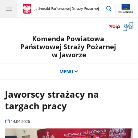
przejdź
gov.pl
Jednostki Państwowej Straży Pożarnej
gov.pl
Jednostki
do
Państwowej
wyszukiwar
Straży
Otwór
Pożarnej
okno
Komenda Powiatowa
z
tłuma
Państwowej Straży Pożarnej
języka
w Jaworze
migow
MENU
Jaworscy strażacy na
targach pracy
14.04.2026