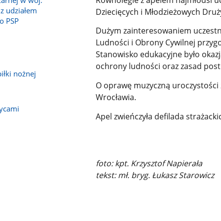
żarnej w woj.
z udziałem
Dziecięcych i Młodzieżowych Druż
o PSP
Dużym zainteresowaniem uczestni
Ludności i Obrony Cywilnej przyg
Stanowisko edukacyjne było okazj
ochrony ludności oraz zasad post
iłki nożnej
O oprawę muzyczną uroczystości z
Wrocławia.
zycami
Apel zwieńczyła defilada strażack
foto: kpt. Krzysztof Napierała
tekst: mł. bryg. Łukasz Starowicz