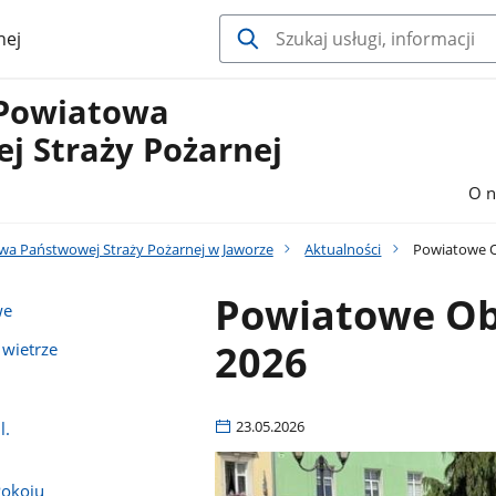
nej
Powiatowa
j Straży Pożarnej
O n
a Państwowej Straży Pożarnej w Jaworze
Aktualności
Powiatowe O
Powiatowe Ob
we
2026
 wietrze
23.05.2026
l.
Pokoju