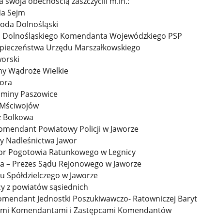
swoja obecnością zaszczycili m.in.:
Na Sejm
woda Dolnośląski
pca Dolnośląskiego Komendanta Wojewódzkiego PSP
ezpieczeństwa Urzędu Marszałkowskiego
worski
iny Wądroże Wielkie
wora
Gminy Paszowice
 Mściwojów
z Bolkowa
Komendant Powiatowy Policji w Jaworze
zy Nadleśnictwa Jawor
tor Pogotowia Ratunkowego w Legnicy
a – Prezes Sądu Rejonowego w Jaworze
u Spółdzielczego w Jaworze
y z powiatów sąsiednich
 Komendant Jednostki Poszukiwawczo- Ratowniczej Baryt
yłymi Komendantami i Zastępcami Komendantów