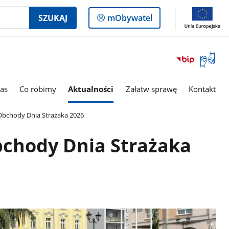
Logowanie
SZUKAJ
mObywatel
do
panelu
Otwórz
okno
z
tłumac
as
Co robimy
Aktualności
Załatw sprawę
Kontakt
języka
migowe
bchody Dnia Strażaka 2026
chody Dnia Strażaka