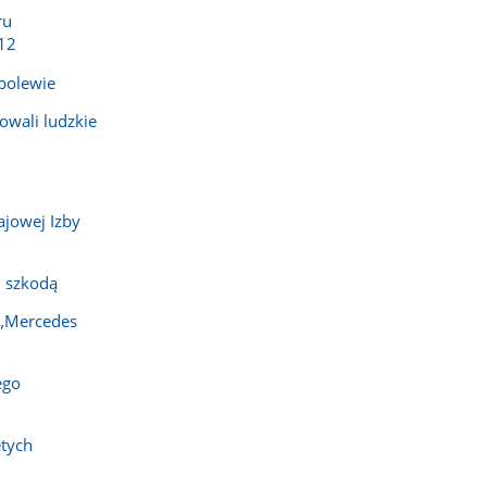
ru
12
bolewie
owali ludzkie
"
ajowej Izby
 szkodą
 „Mercedes
ego
ętych