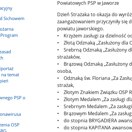
Powiatowych PSP w Jaworze
acyjny
Dzień Strażaka to okazja do wyróż
od Sichowem
zaangażowaniem przyczyniły się 
powiatu jaworskiego.
Pożarna
 Program
• Krzyżem zasługi za dzielność od
• Złotą Odznaką „Zasłużony dla O
• Srebrną Odznaką „Zasłużony dl
 zasad
strażaków,
ch
• Brązową Odznaką „Zasłużony dl
lportaż
osoba,
 na temat
• Odznaką św. Floriana „Za Zasług
epień
strażak,
• Złotym Znakiem Związku OSP RP
wnego PSP o
• Złotym Medalem „Za zasługi dl
• Srebrnym Medalem „Za zasługi 
• Brązowym Medalem „Za zasługi 
ronawirusa
• do stopnia BRYGADIERA awanso
zenia OSP
• do stopnia KAPITANA awansowan
SRG