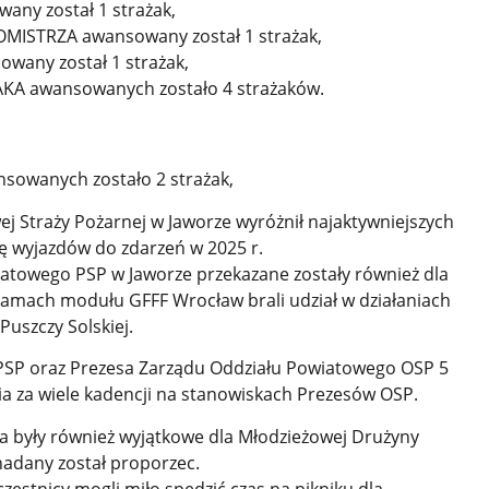
ny został 1 strażak,
ISTRZA awansowany został 1 strażak,
wany został 1 strażak,
KA awansowanych zostało 4 strażaków.
sowanych zostało 2 strażak,
Straży Pożarnej w Jaworze wyróżnił najaktywniejszych
ę wyjazdów do zdarzeń w 2025 r.
towego PSP w Jaworze przekazane zostały również dla
 ramach modułu GFFF Wrocław brali udział w działaniach
Puszczy Solskiej.
SP oraz Prezesa Zarządu Oddziału Powiatowego OSP 5
a za wiele kadencji na stanowiskach Prezesów OSP.
a były również wyjątkowe dla Młodzieżowej Drużyny
nadany został proporzec.
estnicy mogli miło spędzić czas na pikniku dla