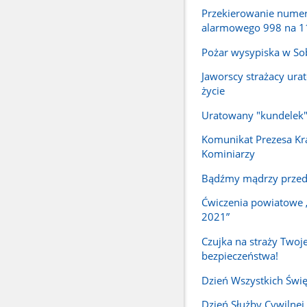
Przekierowanie nume
alarmowego 998 na 1
Pożar wysypiska w So
Jaworscy strażacy urat
życie
Uratowany "kundelek
Komunikat Prezesa Kr
Kominiarzy
Bądźmy mądrzy przed
Ćwiczenia powiatowe
2021”
Czujka na straży Twoj
bezpieczeństwa!
Dzień Wszystkich Świ
Dzień Służby Cywilnej