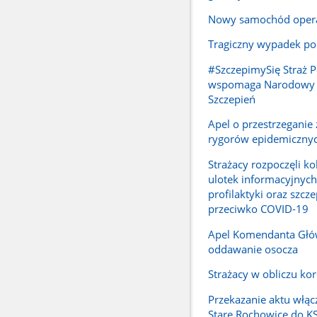
Nowy samochód oper
Tragiczny wypadek p
#SzczepimySię Straż 
wspomaga Narodowy
Szczepień
Apel o przestrzeganie
rygorów epidemiczny
Strażacy rozpoczęli ko
ulotek informacyjnych
profilaktyki oraz szcz
przeciwko COVID-19
Apel Komendanta Głó
oddawanie osocza
Strażacy w obliczu ko
Przekazanie aktu włąc
Stare Rochowice do K