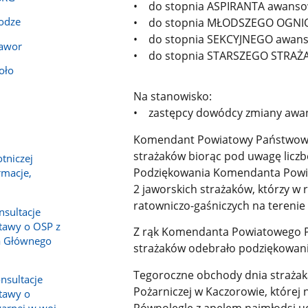
• do stopnia ASPIRANTA awansowa
rodze
• do stopnia MŁODSZEGO OGNIOM
• do stopnia SEKCYJNEGO awanso
Jawor
• do stopnia STARSZEGO STRAŻA
oło
Na stanowisko:
• zastępcy dowódcy zmiany awan
Komendant Powiatowy Państwowej 
strażaków biorąc pod uwagę liczb
tniczej
Podziękowania Komendanta Powia
rmacje,
2 jaworskich strażaków, którzy w
ratowniczo-gaśniczych na terenie 
nsultacje
tawy o OSP z
Z rąk Komendanta Powiatowego P
a Głównego
strażaków odebrało podziękowani
Tegoroczne obchody dnia strażak
nsultacje
Pożarniczej w Kaczorowie, której 
tawy o
Równolegle z apelem najmłodsi ucz