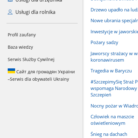
Drzewo upadło na lud
Usługi dla rolnika
Nowe ubrania specjal
Inwestycje w jaworski
Profil zaufany
Pożary sadzy
Baza wiedzy
Jaworscy strażacy w w
Serwis Służby Cywilnej
koronawirusem
Tragedia w Baryczu
Сайт для громадян України
–
Serwis dla obywateli Ukrainy
#SzczepimySię Straż 
wspomaga Narodowy
Szczepień
Nocny pożar w Wiadr
Człowiek na maszcie
oświetleniowym
Śnieg na dachach