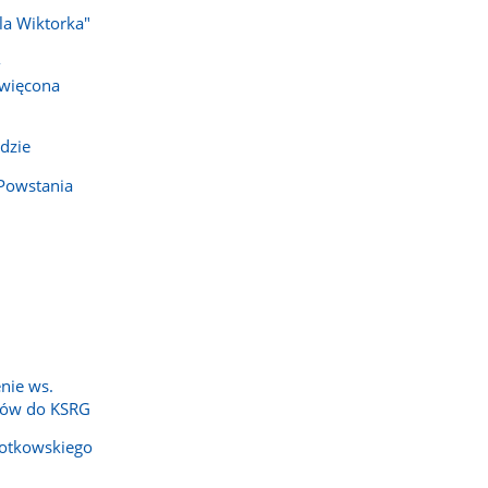
dla Wiktorka"
-
święcona
dzie
Powstania
nie ws.
zów do KSRG
 Kotkowskiego