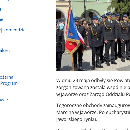
zi
ne
ej komendzie
alce z
Pożarna
W dniu 23 maja odbyły się Powia
 Program
zorganizowana została wspólnie 
w Jaworze oraz Zarząd Oddziału 
owie
Tegoroczne obchody zainaugurowa
Marcina w Jaworze. Po eucharysti
jaworskiego rynku.