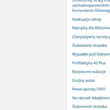
Ochotniczej Straży Po
zachodniopomorskim 
Komendanta Główneg
Ewakuacja szkoły
Nakrętka dla Wiktorka
Charytatywny turniej p
Ślubowanie strażaka
Wypadek pod Siekier
Profilaktyka 40 Plus
Bezpieczne wakacje
Groźny pożar
Nowe aparaty ODO
Na ratunek łabędziom
Ślubowanie strażaka