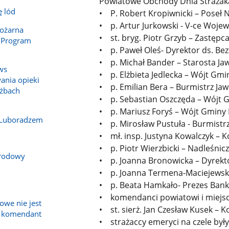
Powiatowe Obchody Dnia Strażaka 
ę lód
• P. Robert Kropiwnicki – Poseł 
• p. Artur Jurkowski - V-ce Woje
Pożarna
• st. bryg. Piotr Grzyb – Zastę
 Program
• p. Paweł Oleś- Dyrektor ds. B
• p. Michał Bander – Starosta Ja
ws
• p. Elżbieta Jedlecka – Wójt Gm
nia opieki
• p. Emilian Bera – Burmistrz Ja
użbach
• p. Sebastian Oszczęda – Wójt 
• p. Mariusz Foryś – Wójt Gminy
 Luboradzem
• p. Mirosław Pustuła - Burmistr
• mł. insp. Justyna Kowalczyk – 
• p. Piotr Wierzbicki – Nadleśnic
arodowy
• p. Joanna Bronowicka – Dyrek
• p. Joanna Termena-Maciejewsk
• p. Beata Hamkało- Prezes Bank
• komendanci powiatowi i miejsc
owe nie jest
• st. sierż. Jan Czesław Kusek –
a komendant
• strażaccy emeryci na czele b