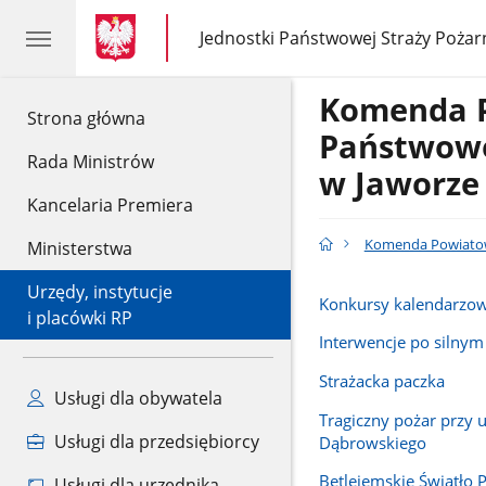
gov.pl
gov.pl
Jednostki Państwowej Straży Pożar
gov.pl
Jednostki
Państwowej
Straży
Komenda 
Pożarnej
gov.pl
Strona główna
Państwowe
Rada Ministrów
w Jaworze
Kancelaria Premiera
Komenda Powiatow
Ministerstwa
Urzędy, instytucje
Konkursy kalendarzo
i placówki RP
Interwencje po silnym
Strażacka paczka
Usługi dla obywatela
Tragiczny pożar przy u
Usługi dla przedsiębiorcy
Dąbrowskiego
Betlejemskie Światło 
Usługi dla urzędnika