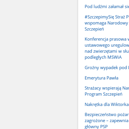
Pod ludźmi załamał si
#SzczepimySię Straż 
wspomaga Narodowy
Szczepień
Konferencja prasowa 
ustawowego uregulowa
nad zwierzętami w sł
podległych MSWiA
Groźny wypadek pod
Emerytura Pawła
Strażacy wspierają N
Program Szczepień
Nakrętka dla Wiktorka
Bezpieczeństwo pożar
zagrożone – zapewni
główny PSP