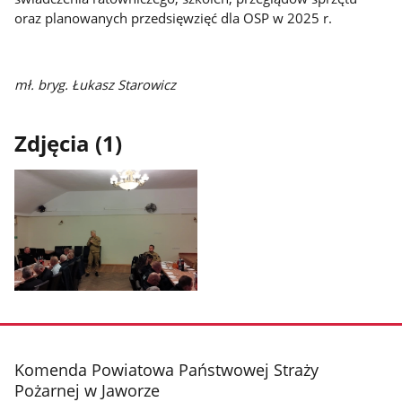
oraz planowanych przedsięwzięć dla OSP w 2025 r.
mł. bryg. Łukasz Starowicz
Zdjęcia (1)
Pokaż
zdjęcie
1
z
stopka
Komenda Powiatowa Państwowej Straży
galerii.
Pożarnej w Jaworze