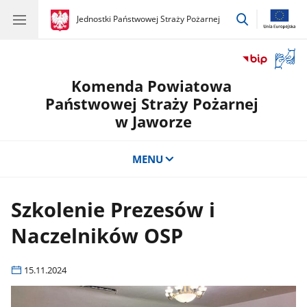
przejdź
gov.pl
Jednostki Państwowej Straży Pożarnej
gov.pl
Jednostki
do
Państwowej
wyszukiwar
Straży
Otwór
Pożarnej
okno
Komenda Powiatowa
z
tłuma
Państwowej Straży Pożarnej
języka
w Jaworze
migow
MENU
Szkolenie Prezesów i
Naczelników OSP
15.11.2024