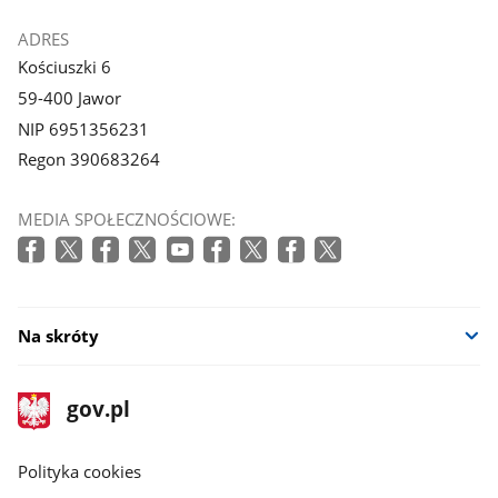
ADRES
Kościuszki 6
59-400 Jawor
NIP 6951356231
Regon 390683264
MEDIA SPOŁECZNOŚCIOWE:
Na skróty
stopka
Strona
gov.pl
gov.pl
główna
gov.pl
Polityka cookies