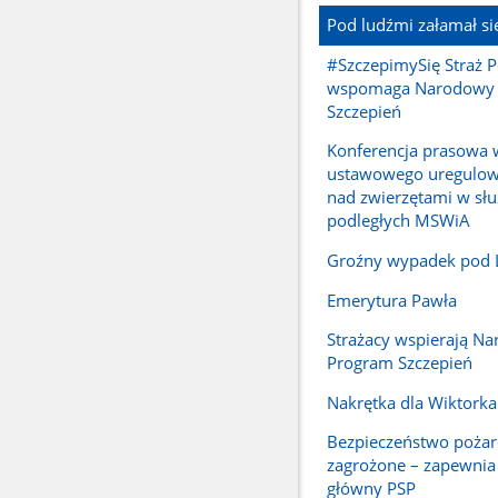
Pod ludźmi załamał si
#SzczepimySię Straż 
wspomaga Narodowy
Szczepień
Konferencja prasowa 
ustawowego uregulowa
nad zwierzętami w sł
podległych MSWiA
Groźny wypadek pod
Emerytura Pawła
Strażacy wspierają N
Program Szczepień
Nakrętka dla Wiktorka
Bezpieczeństwo pożar
zagrożone – zapewni
główny PSP