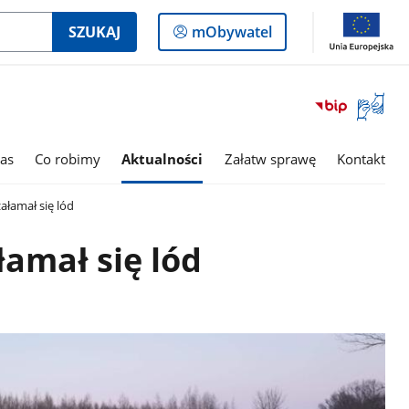
Logowanie
SZUKAJ
mObywatel
do
panelu
Otwórz
okno
z
tłumac
as
Co robimy
Aktualności
Załatw sprawę
Kontakt
języka
migowe
ałamał się lód
łamał się lód