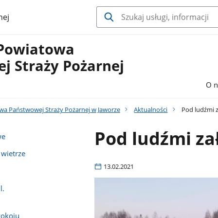
nej
Powiatowa
j Straży Pożarnej
O n
a Państwowej Straży Pożarnej w Jaworze
Aktualności
Pod ludźmi z
Pod ludźmi za
we
 wietrze
13.02.2021
l.
Pokoju