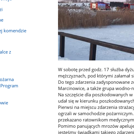
zi
ne
ej komendzie
alce z
W sobotę przed godz. 17 służba dyż
mężczyznach, pod którymi załamał s
Pożarna
Do tego zdarzenia zadysponowane zo
 Program
Marcinowice, a także grupa wodno-n
Na szczęście dla poszkodowanych w 
udał się w kierunku poszkodowanych 
owie
Pierwsi na miejscu zdarzenia straża
ogrzali w samochodzie pożarniczym.
przekazano ratownikom medycznym
Pomimo panujących mrozów apelujemy
jesteśmy świadkami takiego zdarzen