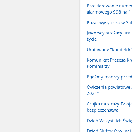
Przekierowanie nume
alarmowego 998 na 1
Pożar wysypiska w So
Jaworscy strażacy urat
życie
Uratowany "kundelek
Komunikat Prezesa Kr
Kominiarzy
Bądźmy mądrzy przed
Ćwiczenia powiatowe
2021”
Czujka na straży Twoj
bezpieczeństwa!
Dzień Wszystkich Świ
Dzień Służby Cywilnej