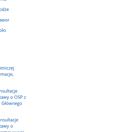
rodze
Jawor
oło
tniczej
rmacje,
nsultacje
tawy o OSP z
a Głównego
nsultacje
tawy o