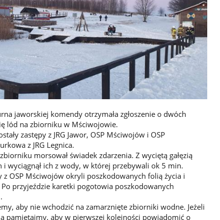
urna jaworskiej komendy otrzymała zgłoszenie o dwóch
ię lód na zbiorniku w Mściwojowie.
stały zastępy z JRG Jawor, OSP Mściwojów i OSP
urkowa z JRG Legnica.
zbiorniku morsował świadek zdarzenia. Z wyciętą gałęzią
i wyciągnął ich z wody, w której przebywali ok 5 min.
cy z OSP Mściwojów okryli poszkodowanych folią życia i
 Po przyjeździe karetki pogotowia poszkodowanych
.
, aby nie wchodzić na zamarznięte zbiorniki wodne. Jeżeli
ia pamiętajmy, aby w pierwszej kolejności powiadomić o