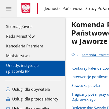
gov.pl
gov.pl
Jednostki Państwowej Straży Pożar
gov.pl
Jednostki
Państwowej
Straży
Komenda 
Pożarnej
gov.pl
Strona główna
Państwowe
Rada Ministrów
w Jaworze
Kancelaria Premiera
Komenda Powiatow
Ministerstwa
Urzędy, instytucje
Konkursy kalendarzo
i placówki RP
Interwencje po silnym
Strażacka paczka
Usługi dla obywatela
Tragiczny pożar przy u
Usługi dla przedsiębiorcy
Dąbrowskiego
Betlejemskie Światło 
Usługi dla urzędnika