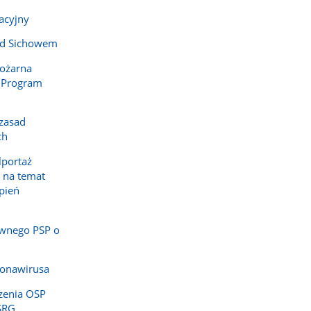
acyjny
od Sichowem
Pożarna
 Program
 zasad
ch
lportaż
 na temat
epień
wnego PSP o
ronawirusa
zenia OSP
SRG