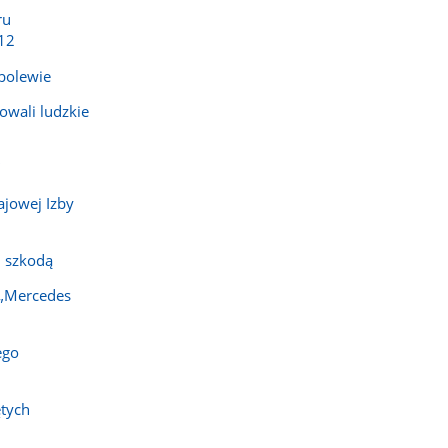
ru
12
bolewie
owali ludzkie
"
ajowej Izby
 szkodą
 „Mercedes
ego
ętych