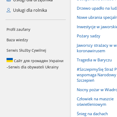
Drzewo upadło na lud
Usługi dla rolnika
Nowe ubrania specjal
Inwestycje w jaworski
Profil zaufany
Pożary sadzy
Baza wiedzy
Jaworscy strażacy w w
Serwis Służby Cywilnej
koronawirusem
Tragedia w Baryczu
Сайт для громадян України
–
Serwis dla obywateli Ukrainy
#SzczepimySię Straż 
wspomaga Narodowy
Szczepień
Nocny pożar w Wiadr
Człowiek na maszcie
oświetleniowym
Śnieg na dachach