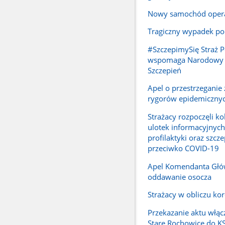
Nowy samochód oper
Tragiczny wypadek p
#SzczepimySię Straż 
wspomaga Narodowy
Szczepień
Apel o przestrzeganie
rygorów epidemiczny
Strażacy rozpoczęli ko
ulotek informacyjnych
profilaktyki oraz szcz
przeciwko COVID-19
Apel Komendanta Głó
oddawanie osocza
Strażacy w obliczu ko
Przekazanie aktu włąc
Stare Rochowice do K