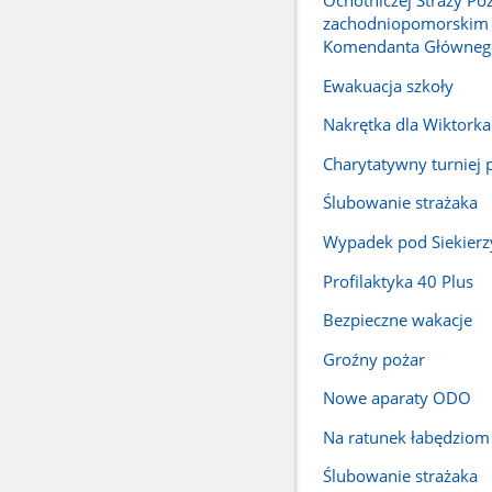
Ochotniczej Straży Po
zachodniopomorskim 
Komendanta Główneg
Ewakuacja szkoły
Nakrętka dla Wiktorka
Charytatywny turniej p
Ślubowanie strażaka
Wypadek pod Siekier
Profilaktyka 40 Plus
Bezpieczne wakacje
Groźny pożar
Nowe aparaty ODO
Na ratunek łabędziom
Ślubowanie strażaka