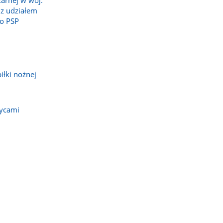
żarnej w woj.
z udziałem
o PSP
iłki nożnej
zycami