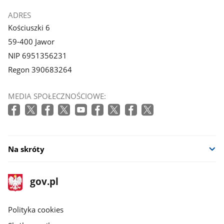
ADRES
Kościuszki 6
59-400 Jawor
NIP 6951356231
Regon 390683264
MEDIA SPOŁECZNOŚCIOWE:
Na skróty
stopka
Strona
gov.pl
gov.pl
główna
gov.pl
Polityka cookies