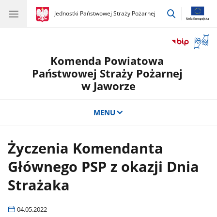
przejdź
gov.pl
Jednostki Państwowej Straży Pożarnej
gov.pl
Jednostki
do
Państwowej
wyszukiwar
Straży
Otwór
Pożarnej
okno
Komenda Powiatowa
z
tłuma
Państwowej Straży Pożarnej
języka
w Jaworze
migow
MENU
Życzenia Komendanta
Głównego PSP z okazji Dnia
Strażaka
04.05.2022