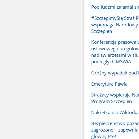
Pod ludźmi załamał si
#SzczepimySię Straż 
wspomaga Narodowy
Szczepień
Konferencja prasowa 
ustawowego uregulowa
nad zwierzętami w sł
podległych MSWiA
Groźny wypadek pod
Emerytura Pawła
Strażacy wspierają N
Program Szczepień
Nakrętka dla Wiktorka
Bezpieczeństwo pożar
zagrożone – zapewni
główny PSP