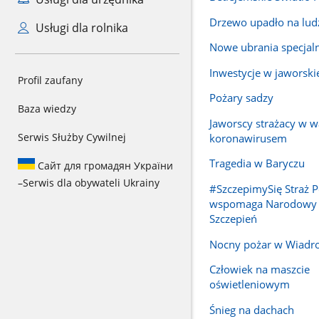
Drzewo upadło na lud
Usługi dla rolnika
Nowe ubrania specjal
Inwestycje w jaworski
Profil zaufany
Pożary sadzy
Baza wiedzy
Jaworscy strażacy w w
Serwis Służby Cywilnej
koronawirusem
Tragedia w Baryczu
Сайт для громадян України
–
Serwis dla obywateli Ukrainy
#SzczepimySię Straż 
wspomaga Narodowy
Szczepień
Nocny pożar w Wiadr
Człowiek na maszcie
oświetleniowym
Śnieg na dachach