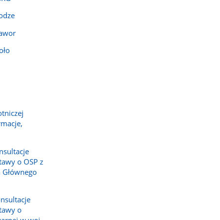
rodze
Jawor
oło
tniczej
rmacje,
nsultacje
tawy o OSP z
a Głównego
nsultacje
tawy o