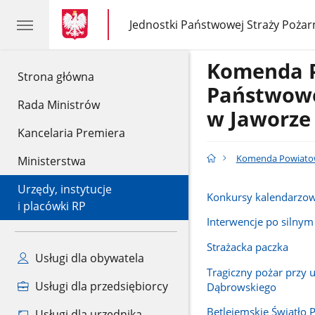
gov.pl
gov.pl
Jednostki Państwowej Straży Pożar
gov.pl
Jednostki
Państwowej
Straży
Komenda 
Pożarnej
gov.pl
Strona główna
Państwowe
Rada Ministrów
w Jaworze
Kancelaria Premiera
Komenda Powiatow
Ministerstwa
Urzędy, instytucje
Konkursy kalendarzo
i placówki RP
Interwencje po silnym
Strażacka paczka
Usługi dla obywatela
Tragiczny pożar przy u
Usługi dla przedsiębiorcy
Dąbrowskiego
Betlejemskie Światło 
Usługi dla urzędnika