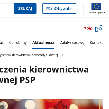
Logowanie
SZUKAJ
mObywatel
do
panelu
Otwórz
okno
z
tłumac
as
Co robimy
Aktualności
Załatw sprawę
Kontakt
języka
migowe
życzenia kierownictwa Komendy Głównej PSP
czenia kierownictwa
nej PSP