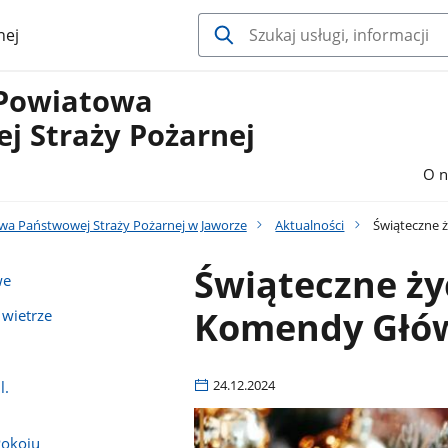
nej
Powiatowa
j Straży Pożarnej
O n
a Państwowej Straży Pożarnej w Jaworze
Aktualności
Świąteczne 
Świąteczne ży
we
Komendy Głów
 wietrze
24.12.2024
l.
Pokoju