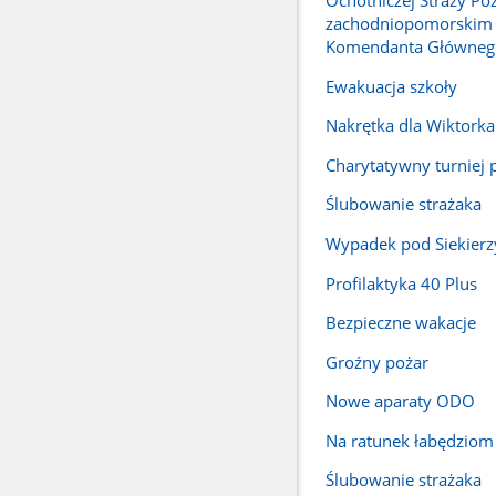
Ochotniczej Straży Po
zachodniopomorskim 
Komendanta Główneg
Ewakuacja szkoły
Nakrętka dla Wiktorka
Charytatywny turniej p
Ślubowanie strażaka
Wypadek pod Siekier
Profilaktyka 40 Plus
Bezpieczne wakacje
Groźny pożar
Nowe aparaty ODO
Na ratunek łabędziom
Ślubowanie strażaka