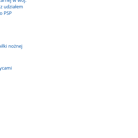
żarnej w woj.
z udziałem
o PSP
iłki nożnej
zycami