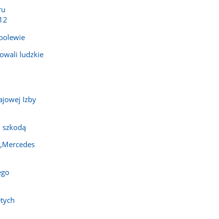
ru
12
bolewie
owali ludzkie
"
ajowej Izby
 szkodą
 „Mercedes
ego
ętych