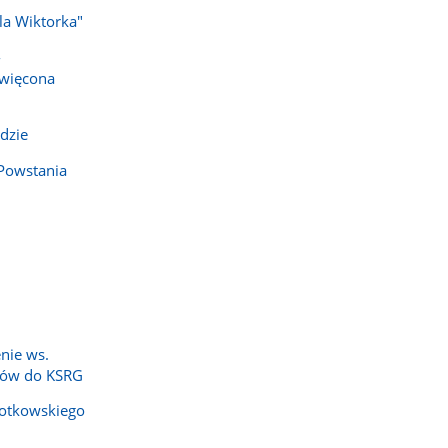
dla Wiktorka"
-
święcona
dzie
Powstania
nie ws.
zów do KSRG
 Kotkowskiego