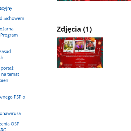
acyjny
od Sichowem
Zdjęcia (1)
Pożarna
 Program
 zasad
ch
lportaż
Pokaż
 na temat
zdjęcie
epień
1
z
galerii.
wnego PSP o
ronawirusa
zenia OSP
SRG