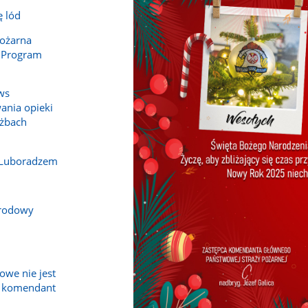
ę lód
Pożarna
 Program
ws
nia opieki
użbach
 Luboradzem
arodowy
owe nie jest
a komendant