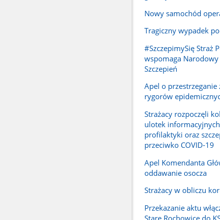
Nowy samochód oper
Tragiczny wypadek p
#SzczepimySię Straż 
wspomaga Narodowy
Szczepień
Apel o przestrzeganie
rygorów epidemiczny
Strażacy rozpoczęli ko
ulotek informacyjnych
profilaktyki oraz szcz
przeciwko COVID-19
Apel Komendanta Głó
oddawanie osocza
Strażacy w obliczu ko
Przekazanie aktu włąc
Stare Rochowice do K