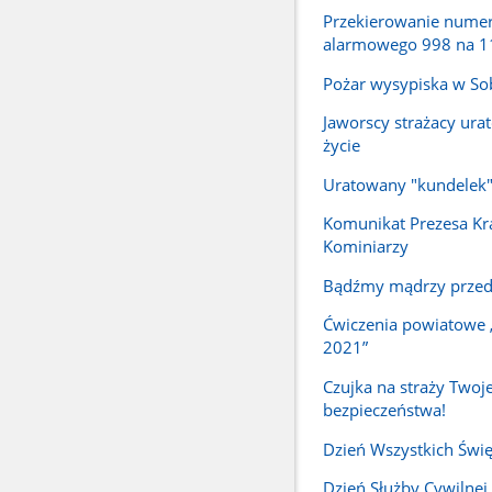
Przekierowanie nume
alarmowego 998 na 1
Pożar wysypiska w So
Jaworscy strażacy urat
życie
Uratowany "kundelek
Komunikat Prezesa Kr
Kominiarzy
Bądźmy mądrzy przed
Ćwiczenia powiatowe
2021”
Czujka na straży Twoj
bezpieczeństwa!
Dzień Wszystkich Świ
Dzień Służby Cywilnej