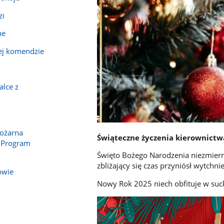
zi
ne
ej komendzie
alce z
Pożarna
Świąteczne życzenia kierownictw
 Program
Święto Bożego Narodzenia niezmiernie
zbliżający się czas przyniósł wytchn
owie
Nowy Rok 2025 niech obfituje w su