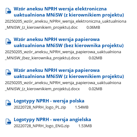
Wzór aneksu NPRH wersja elektroniczna
uaktualniona MNiSW (z kierownikiem projektu)
20250205​_wzór​_aneksu​_NPRH​_wersja​_elektroniczna​_uaktualniona​
_MNiSW​_(z​_kierownikiem​_projektu).doc
0.06MB
Wzór aneksu NPRH wersja papierowa
uaktualniona MNiSW (bez kierownika projektu)
20250205​_wzór​_aneksu​_NPRH​_wersja​_papierowa​_uaktualniona​
_MNiSW​_(bez​_kierownika​_projektu).docx
0.02MB
Wzór aneksu NPRH wersja papierowa
uaktualniona MNiSW (z kierownikiem projektu)
20250205​_wzór​_aneksu​_NPRH​_wersja​_papierowa​_uaktualniona​
_MNiSW​_(z​_kierownikiem​_projektu).docx
0.02MB
Logotypy NPRH - wersja polska
20220728​_NPRH​_logo​_PL.zip
1.54MB
Logotypy NPRH - wersja angielska
20220728​_NPRH​_logo​_ENG.zip
1.53MB