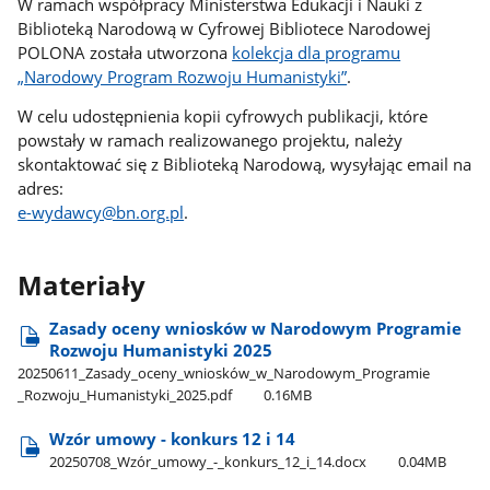
W ramach współpracy Ministerstwa Edukacji i Nauki z
Biblioteką Narodową w Cyfrowej Bibliotece Narodowej
POLONA została utworzona
kolekcja dla programu
„Narodowy Program Rozwoju Humanistyki”
.
W celu udostępnienia kopii cyfrowych publikacji, które
powstały w ramach realizowanego projektu, należy
skontaktować się z Biblioteką Narodową, wysyłając email na
adres:
e-wydawcy@bn.org.pl
.
Materiały
Zasady oceny wniosków w Narodowym Programie
Rozwoju Humanistyki 2025
20250611​_Zasady​_oceny​_wniosków​_w​_Narodowym​_Programie​
_Rozwoju​_Humanistyki​_2025.pdf
0.16MB
Wzór umowy - konkurs 12 i 14
20250708​_Wzór​_umowy​_-​_konkurs​_12​_i​_14.docx
0.04MB