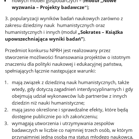
nowych modeli gospodarczych – (
moduł ,,Nowe
wyzwania – Projekty badawczeˮ
);
3. popularyzacji wyników badań naukowych zarówno z
zakresu dziedziny nauk humanistycznych oraz
humanistycznych i innych (moduł
„Sokrates – Książka
upowszechniająca wyniki badań”
).
Przedmiot konkursu NPRH jest realizowany przez
stworzenie możliwości finansowania projektów o istotnym
znaczeniu dla polityki naukowej i edukacyjnej państwa,
spełniających łącznie następujące warunki:
mają związek z dziedziną nauk humanistycznych, także
wtedy, gdy dotyczą zagadnień interdyscyplinarnych i gdy
obejmują udział wykonawców lub partnerów z innych
dziedzin niż nauki humanistyczne;
mają jasno określone i sprawdzalne efekty, które będą
dostępne publicznie po ich zakończeniu;
wymagają utworzenia i utrzymywania zespołów
badawczych w liczbie co najmniej trzech osób, w którym
przynajmniej jedna osoba ma status młodego naukowca,