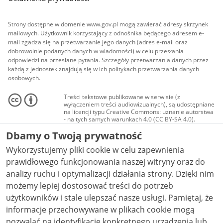
Strony dostępne w domenie www.gov.pl mogą zawierać adresy skrzynek
mailowych. Użytkownik korzystający z odnośnika będącego adresem e-
mail zgadza się na przetwarzanie jego danych (adres e-mail oraz
dobrowolnie podanych danych w wiadomości) w celu przesłania
odpowiedzi na przesłane pytania. Szczegóły przetwarzania danych przez
każdą z jednostek znajdują się w ich politykach przetwarzania danych
osobowych.
Treści tekstowe publikowane w serwisie (z
wyłączeniem treści audiowizualnych), są udostępniane
na licencji typu Creative Commons: uznanie autorstwa
- na tych samych warunkach 4.0 (CC BY-SA 4.0).
Materiały audiowizualne, w tym zdjęcia, materiały
Dbamy o Twoją prywatność
audio i wideo, są udostępniane na licencji typu
Creative Commons: uznanie autorstwa użycie
Wykorzystujemy pliki cookie w celu zapewnienia
niekomercyjne - bez utworów zależnych 4.0 (CC BY-
NC-ND 4.0), o ile nie jest to stwierdzone inaczej.
prawidłowego funkcjonowania naszej witryny oraz do
analizy ruchu i optymalizacji działania strony. Dzięki nim
możemy lepiej dostosować treści do potrzeb
użytkowników i stale ulepszać nasze usługi. Pamiętaj, że
informacje przechowywane w plikach cookie mogą
pozwalać na identyfikację konkretnego urządzenia lub