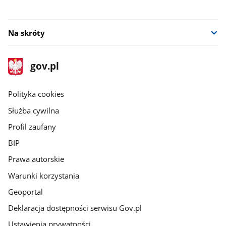
Na skróty
stopka
Strona
gov.pl
gov.pl
główna
gov.pl
Polityka cookies
Służba cywilna
Profil zaufany
BIP
Prawa autorskie
Warunki korzystania
Geoportal
Deklaracja dostępności serwisu Gov.pl
Ustawienia prywatności