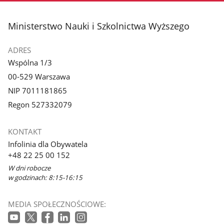
stopka
Ministerstwo Nauki i Szkolnictwa Wyższego
ADRES
Wspólna 1/3
00-529 Warszawa
NIP 7011181865
Regon 527332079
KONTAKT
Infolinia dla Obywatela
+48 22 25 00 152
W dni robocze
w godzinach: 8:15-16:15
MEDIA SPOŁECZNOŚCIOWE: