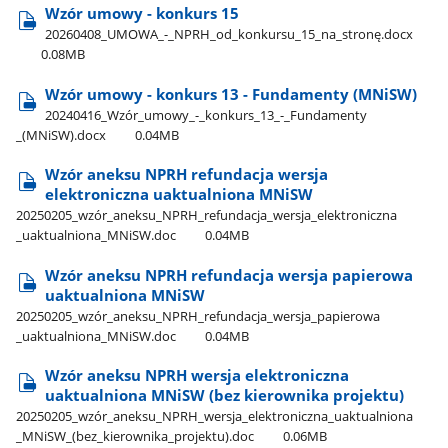
Wzór umowy - konkurs 15
20260408​_UMOWA​_-​_NPRH​_od​_konkursu​_15​_na​_stronę.docx
0.08MB
Wzór umowy - konkurs 13 - Fundamenty (MNiSW)
20240416​_Wzór​_umowy​_-​_konkurs​_13​_-​_Fundamenty​
_(MNiSW).docx
0.04MB
Wzór aneksu NPRH refundacja wersja
elektroniczna uaktualniona MNiSW
20250205​_wzór​_aneksu​_NPRH​_refundacja​_wersja​_elektroniczna​
_uaktualniona​_MNiSW.doc
0.04MB
Wzór aneksu NPRH refundacja wersja papierowa
uaktualniona MNiSW
20250205​_wzór​_aneksu​_NPRH​_refundacja​_wersja​_papierowa​
_uaktualniona​_MNiSW.doc
0.04MB
Wzór aneksu NPRH wersja elektroniczna
uaktualniona MNiSW (bez kierownika projektu)
20250205​_wzór​_aneksu​_NPRH​_wersja​_elektroniczna​_uaktualniona​
_MNiSW​_(bez​_kierownika​_projektu).doc
0.06MB