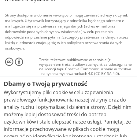
Strony dostępne w domenie www.gov.pl mogą zawierać adresy skrzynek
mailowych. Użytkownik korzystający z odnośnika będącego adresem e-
mail zgadza się na przetwarzanie jego danych (adres e-mail oraz
dobrowolnie podanych danych w wiadomości) w celu przesłania
odpowiedzi na przesłane pytania. Szczegóły przetwarzania danych przez
każdą z jednostek znajdują się w ich politykach przetwarzania danych
osobowych.
Treści tekstowe publikowane w serwisie (z
wyłączeniem treści audiowizualnych), są udostępniane
na licencji typu Creative Commons: uznanie autorstwa
- na tych samych warunkach 4.0 (CC BY-SA 4.0).
Materiały audiowizualne, w tym zdjęcia, materiały
Dbamy o Twoją prywatność
audio i wideo, są udostępniane na licencji typu
Creative Commons: uznanie autorstwa użycie
Wykorzystujemy pliki cookie w celu zapewnienia
niekomercyjne - bez utworów zależnych 4.0 (CC BY-
NC-ND 4.0), o ile nie jest to stwierdzone inaczej.
prawidłowego funkcjonowania naszej witryny oraz do
analizy ruchu i optymalizacji działania strony. Dzięki nim
możemy lepiej dostosować treści do potrzeb
użytkowników i stale ulepszać nasze usługi. Pamiętaj, że
informacje przechowywane w plikach cookie mogą
pozwalać na identyfikację konkretnego urządzenia lub