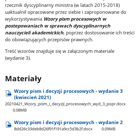
rzecznik dyscyplinarny ministra (w latach 2015-2018)
uaktualnił opracowane przez siebie i zaproponowane do
wykorzystywania
Wzory pism procesowych w
postepowaniach w sprawach dyscyplinarnych
nauczycieli akademickich
, poprzez dostosowanie ich treści
do obowiązujących przepisów prawnych.
Treść wzorów znajduje się w załączonym materiale
(wydanie 3).
Materiały
Wzory pism i decyzji procesowych - wydanie 3
(kwiecień 2021)
20210421​_Wzory​_pism​_i​_decyzji​_procesowych​_wyd​_3​_popr.docx
0.08MB
Wzory pism i decyzji procesowych - wydanie 2
8dd26c33deb8d26f91f191a9cc5d3b2f.docx
0.09MB