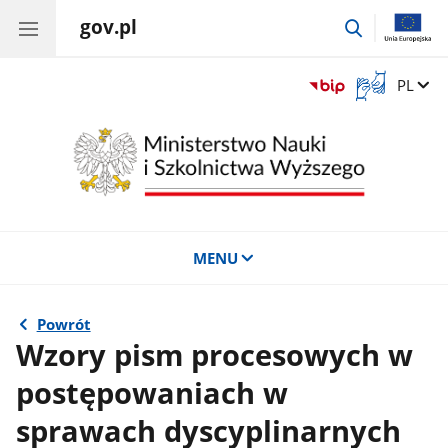
gov.pl
przejdź
do
wyszukiwar
Otwórz
Zmień 
PL
okno
z
tłumaczem
języka
migowego
MENU
Powrót
Wzory pism procesowych w
postępowaniach w
sprawach dyscyplinarnych