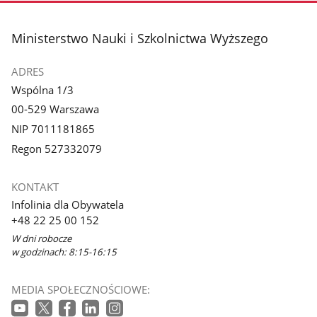
stopka
Ministerstwo Nauki i Szkolnictwa Wyższego
ADRES
Wspólna 1/3
00-529 Warszawa
NIP 7011181865
Regon 527332079
KONTAKT
Infolinia dla Obywatela
+48 22 25 00 152
W dni robocze
w godzinach: 8:15-16:15
MEDIA SPOŁECZNOŚCIOWE: