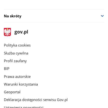
Na skróty
stopka
Strona
gov.pl
gov.pl
główna
gov.pl
Polityka cookies
Służba cywilna
Profil zaufany
BIP
Prawa autorskie
Warunki korzystania
Geoportal
Deklaracja dostępności serwisu Gov.pl
Ustawienia prywatności