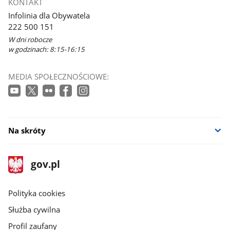
KONTAKT
Infolinia dla Obywatela
222 500 151
W dni robocze
w godzinach: 8:15-16:15
MEDIA SPOŁECZNOŚCIOWE:
Na skróty
stopka
Strona
gov.pl
gov.pl
główna
gov.pl
Polityka cookies
Służba cywilna
Profil zaufany