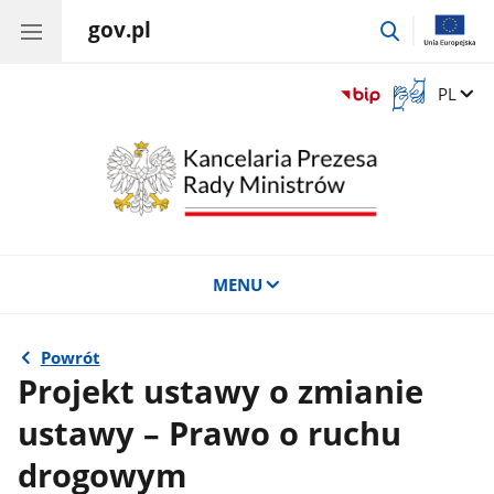
gov.pl
przejdź
do
wyszukiwar
Otwórz
Zmień 
PL
okno
z
tłumaczem
języka
migowego
MENU
Powrót
Projekt ustawy o zmianie
ustawy – Prawo o ruchu
drogowym