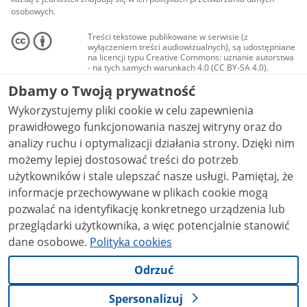
osobowych.
Treści tekstowe publikowane w serwisie (z
wyłączeniem treści audiowizualnych), są udostępniane
na licencji typu Creative Commons: uznanie autorstwa
- na tych samych warunkach 4.0 (CC BY-SA 4.0).
Materiały audiowizualne, w tym zdjęcia, materiały
Dbamy o Twoją prywatność
audio i wideo, są udostępniane na licencji typu
Creative Commons: uznanie autorstwa użycie
Wykorzystujemy pliki cookie w celu zapewnienia
niekomercyjne - bez utworów zależnych 4.0 (CC BY-
NC-ND 4.0), o ile nie jest to stwierdzone inaczej.
prawidłowego funkcjonowania naszej witryny oraz do
analizy ruchu i optymalizacji działania strony. Dzięki nim
możemy lepiej dostosować treści do potrzeb
użytkowników i stale ulepszać nasze usługi. Pamiętaj, że
informacje przechowywane w plikach cookie mogą
pozwalać na identyfikację konkretnego urządzenia lub
przeglądarki użytkownika, a więc potencjalnie stanowić
dane osobowe.
Polityka cookies
Odrzuć
Spersonalizuj