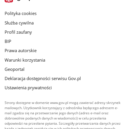
gov.pl
główna
gov.pl
Polityka cookies
Służba cywilna
Profil zaufany
BIP
Prawa autorskie
Warunki korzystania
Geoportal
Deklaracja dostępności serwisu Gov.pl
Ustawienia prywatności
Strony dostępne w domenie www.gov.pl mogą zawierać adresy skrzynek
mailowych. Użytkownik korzystający z odnośnika będącego adresem e-
mail zgadza się na przetwarzanie jego danych (adres e-mail oraz
dobrowolnie podanych danych w wiadomości) w celu przesłania
odpowiedzi na przesłane pytania. Szczegóły przetwarzania danych przez
każdą z jednostek znajdują się w ich politykach przetwarzania danych