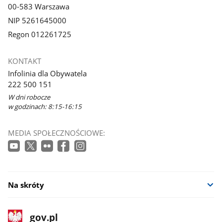
00-583 Warszawa
NIP 5261645000
Regon 012261725
KONTAKT
Infolinia dla Obywatela
222 500 151
W dni robocze
w godzinach: 8:15-16:15
MEDIA SPOŁECZNOŚCIOWE:
Na skróty
stopka
Strona
gov.pl