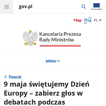
gov.pl
przejdź
do
wyszukiwar
Otwórz
Zmień 
PL
okno
z
tłumaczem
języka
migowego
MENU
Powrót
9 maja świętujemy Dzień
Europy – zabierz głos w
debatach podczas