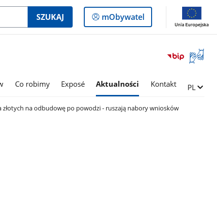
Logowanie
SZUKAJ
mObywatel
do
panelu
Otwórz
okno
z
tłumac
w
Co robimy
Exposé
Aktualności
Kontakt
Zmień ję
PL
języka
migowe
rda złotych na odbudowę po powodzi - ruszają nabory wniosków