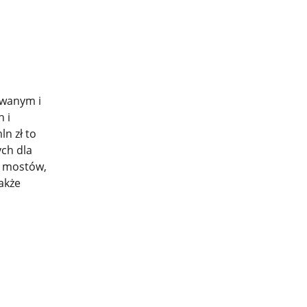
owanym i
 i
n zł to
ch dla
, mostów,
także