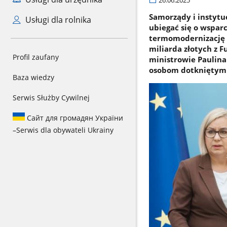
26.06.2025
Samorządy i instyt
Usługi dla rolnika
ubiegać się o wspar
termomodernizację b
miliarda złotych z 
Profil zaufany
ministrowie Paulina
osobom dotkniętym 
Baza wiedzy
Serwis Służby Cywilnej
Сайт для громадян України
–
Serwis dla obywateli Ukrainy