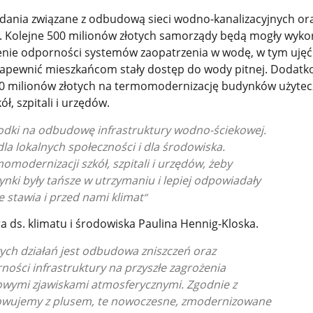
zadania związane z odbudową sieci wodno-kanalizacyjnych or
w. Kolejne 500 milionów złotych samorządy będą mogły wyko
nie odporności systemów zaopatrzenia w wodę, w tym ujęć i
zapewnić mieszkańcom stały dostęp do wody pitnej. Dodatk
00 milionów złotych na termomodernizację budynków użytec
ół, szpitali i urzędów.
dki na odbudowę infrastruktury wodno-ściekowej.
la lokalnych społeczności i dla środowiska.
odernizacji szkół, szpitali i urzędów, żeby
i były tańsze w utrzymaniu i lepiej odpowiadały
e stawia i przed nami klimat
ra ds. klimatu i środowiska Paulina Hennig-Kloska.
ych działań jest odbudowa zniszczeń oraz
ności infrastruktury na przyszłe zagrożenia
owymi zjawiskami atmosferycznymi. Zgodnie z
owujemy z plusem, te nowoczesne, zmodernizowane