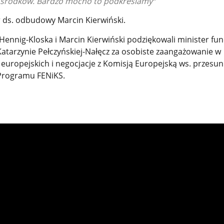
ec środków. Bardzo mocno to podkreślamy
r ds. odbudowy Marcin Kierwiński.
Hennig-Kloska i Marcin Kierwiński podziękowali minister fun
 Katarzynie Pełczyńskiej-Nałęcz za osobiste zaangażowanie w
europejskich i negocjacje z Komisją Europejską ws. przesun
Programu FENiKS.