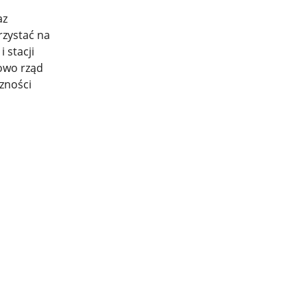
az
rzystać na
 stacji
owo rząd
zności