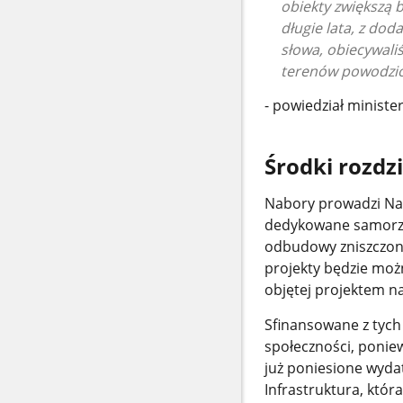
obiekty zwiększą 
długie lata, z do
słowa, obiecywal
terenów powodziow
- powiedział minist
Środki rozdz
Nabory prowadzi Na
dedykowane samorząd
odbudowy zniszczone
projekty będzie moż
objętej projektem n
Sfinansowane z tych 
społeczności, ponie
już poniesione wyda
Infrastruktura, któr