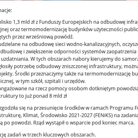
macje:
lisko 1,3 mld zł z Funduszy Europejskich na odbudowę infra
jnej oraz termomodernizację budynków użyteczności public
ętych przez wrześniową powódź.
udzielane na odbudowę sieci wodno-kanalizacyjnych, oczyszc
 odbudowę i zwiększenie odporności systemów zaopatrzenia
ji uzdatniania. W tych obszarach nabory kierujemy do samo
głosiły potrzebę odbudowy zniszczonej infrastruktury, możn
ojekty. Środki przeznaczymy także na termomodernizację 
cznej, w tym szkół, szpitali i urzędów.
aangażowane na rzecz pomocy osobom dotkniętym powodzią
uktury to już ponad 8 mld zł
zgodziła się na przesunięcie środków w ramach Programu 
strukturę, Klimat, Środowisko 2021-2027 (FENiKS) na zadani
 po powodzi. Rząd wystąpił o wsparcie pod koniec marca.
ację zadań w trzech kluczowych obszarach.