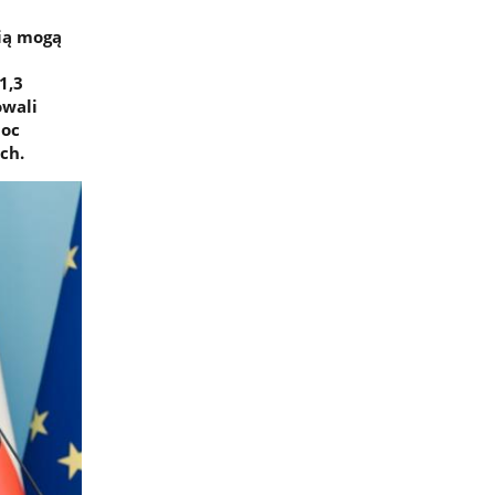
ią mogą
1,3
owali
moc
ch.