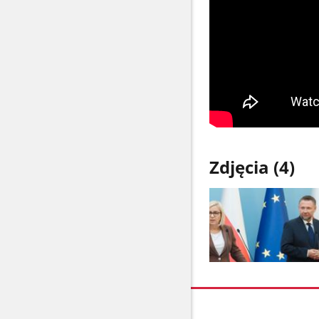
Zdjęcia (4)
Pokaż
zdjęcie
1
z