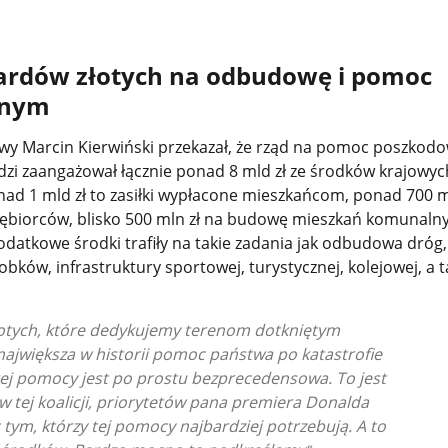
iardów złotych na odbudowę i pomoc
anym
wy Marcin Kierwiński przekazał, że rząd na pomoc poszkod
 zaangażował łącznie ponad 8 mld zł ze środków krajowych
nad 1 mld zł to zasiłki wypłacone mieszkańcom, ponad 700 ml
iębiorców, blisko 500 mln zł na budowę mieszkań komunalny
atkowe środki trafiły na takie zadania jak odbudowa dróg
żłobków, infrastruktury sportowej, turystycznej, kolejowej, a 
łotych, które dedykujemy terenom dotkniętym
 największa w historii pomoc państwa po katastrofie
 tej pomocy jest po prostu bezprecedensowa. To jest
w tej koalicji, priorytetów pana premiera Donalda
tym, którzy tej pomocy najbardziej potrzebują. A to