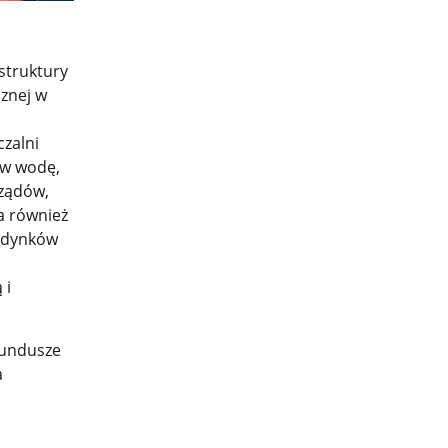
struktury
znej w
zalni
 w wodę,
rządów,
a również
budynków
 i
Fundusze
a