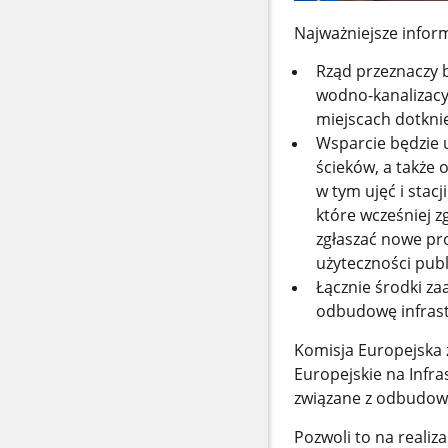
Najważniejsze infor
Rząd przeznaczy b
wodno-kanalizacy
miejscach dotkni
Wsparcie będzie 
ścieków, a także
w tym ujęć i stac
które wcześniej z
zgłaszać nowe pr
użyteczności publi
Łącznie środki z
odbudowę infrastr
Komisja Europejska 
Europejskie na Infra
związane z odbudową
Pozwoli to na realiz