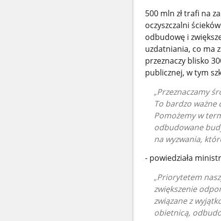
500 mln zł trafi na 
oczyszczalni ściekó
odbudowę i zwiększe
uzdatniania, co ma 
przeznaczy blisko 3
publicznej, w tym szk
Przeznaczamy śro
To bardzo ważne d
Pomożemy w termom
odbudowane budynk
na wyzwania, któr
- powiedziała minist
Priorytetem nasz
zwiększenie odpor
związane z wyjątk
obietnicą, odbud