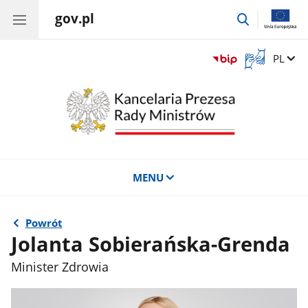
gov.pl
przejdź
do
wyszukiwar
Otwórz
Zmień 
PL
okno
z
tłumaczem
języka
migowego
MENU
Powrót
Jolanta Sobierańska-Grenda
Minister Zdrowia