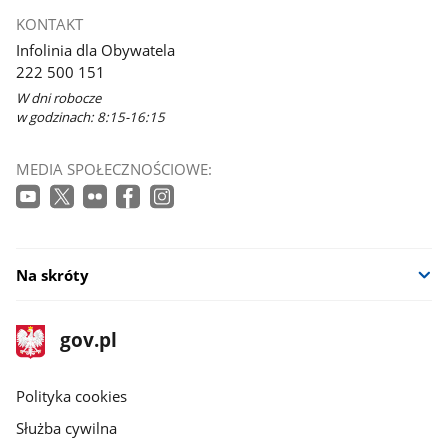
KONTAKT
Infolinia dla Obywatela
222 500 151
W dni robocze
w godzinach: 8:15-16:15
MEDIA SPOŁECZNOŚCIOWE:
Na skróty
stopka
Strona
gov.pl
gov.pl
główna
gov.pl
Polityka cookies
Służba cywilna