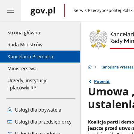
gov.pl
gov.pl
Serwis Rzeczypospolitej Polski
gov.pl
Strona główna
Rada Ministrów
Kancelaria Premiera
Kancelaria Prezes
Ministerstwa
Urzędy, instytucje
Powrót
Umowa „K
i placówki RP
ustalen
Usługi dla obywatela
Usługi dla przedsiębiorcy
Koalicja partii dem
jeszcze przed utwor
Usługi dla urzędnika