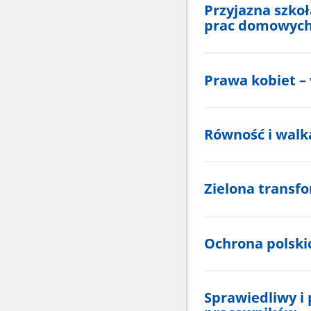
Przyjazna szko
prac domowyc
Prawa kobiet – 
Równość i walk
Zielona transfo
Ochrona polski
Sprawiedliwy i