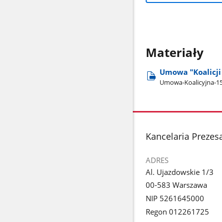
Materiały
Umowa "Koalicji 
Umowa-Koalicyjna-15
stopka
Kancelaria Prezes
ADRES
Al. Ujazdowskie 1/3
00-583 Warszawa
NIP 5261645000
Regon 012261725