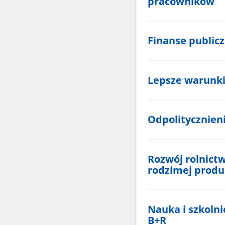
pracowników
Finanse public
Lepsze warunki
Odpolitycznien
Rozwój rolnictw
rodzimej produ
Nauka i szkoln
B+R