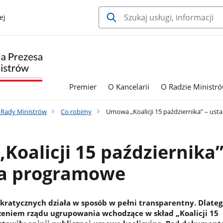
ej
Premier
O Kancelarii
O Radzie Ministr
a Rady Ministrów
Co robimy
Umowa „Koalicji 15 października” – us
oalicji 15 października”
ia programowe
okratycznych działa w sposób w pełni transparentny. Dlateg
zeniem rządu ugrupowania wchodzące w skład „Koalicji 15