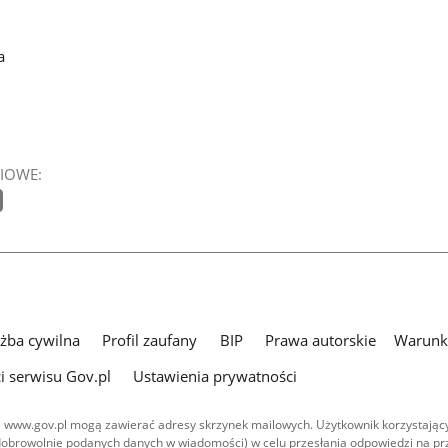
a
IOWE:
użba cywilna
Profil zaufany
BIP
Prawa autorskie
Warunki
i serwisu Gov.pl
Ustawienia prywatności
 www.gov.pl mogą zawierać adresy skrzynek mailowych. Użytkownik korzystający
dobrowolnie podanych danych w wiadomości) w celu przesłania odpowiedzi na prz