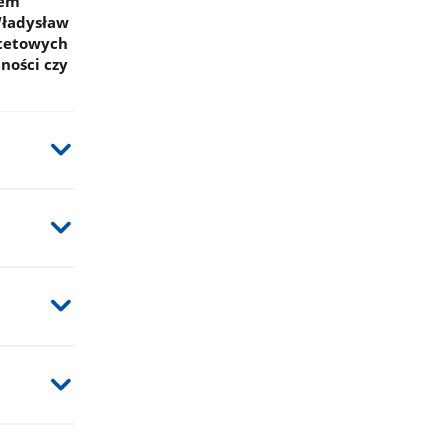
tem
Władysław
ytetowych
ności czy