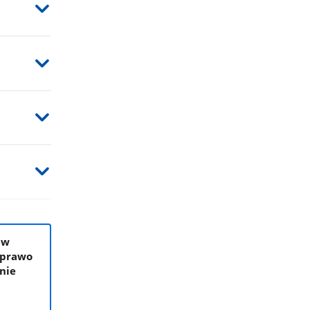
 w
 prawo
anie