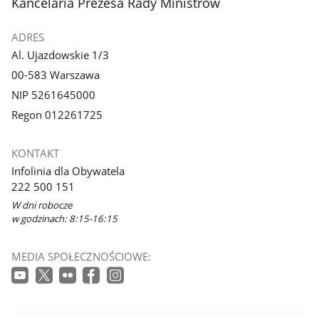
stopka
Kancelaria Prezesa Rady Ministrów
ADRES
Al. Ujazdowskie 1/3
00-583 Warszawa
NIP 5261645000
Regon 012261725
KONTAKT
Infolinia dla Obywatela
222 500 151
W dni robocze
w godzinach: 8:15-16:15
MEDIA SPOŁECZNOŚCIOWE: