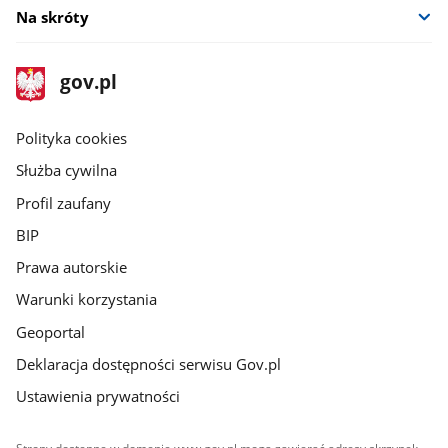
Na skróty
stopka
Strona
gov.pl
gov.pl
główna
gov.pl
Polityka cookies
Służba cywilna
Profil zaufany
BIP
Prawa autorskie
Warunki korzystania
Geoportal
Deklaracja dostępności serwisu Gov.pl
Ustawienia prywatności