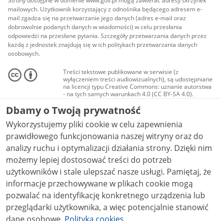
Strony dostępne w domenie www.gov.pl mogą zawierać adresy skrzynek
mailowych. Użytkownik korzystający z odnośnika będącego adresem e-
mail zgadza się na przetwarzanie jego danych (adres e-mail oraz
dobrowolnie podanych danych w wiadomości) w celu przesłania
odpowiedzi na przesłane pytania. Szczegóły przetwarzania danych przez
każdą z jednostek znajdują się w ich politykach przetwarzania danych
osobowych.
Treści tekstowe publikowane w serwisie (z
wyłączeniem treści audiowizualnych), są udostępniane
na licencji typu Creative Commons: uznanie autorstwa
- na tych samych warunkach 4.0 (CC BY-SA 4.0).
Materiały audiowizualne, w tym zdjęcia, materiały
Dbamy o Twoją prywatność
audio i wideo, są udostępniane na licencji typu
Creative Commons: uznanie autorstwa użycie
Wykorzystujemy pliki cookie w celu zapewnienia
niekomercyjne - bez utworów zależnych 4.0 (CC BY-
NC-ND 4.0), o ile nie jest to stwierdzone inaczej.
prawidłowego funkcjonowania naszej witryny oraz do
analizy ruchu i optymalizacji działania strony. Dzięki nim
możemy lepiej dostosować treści do potrzeb
użytkowników i stale ulepszać nasze usługi. Pamiętaj, że
informacje przechowywane w plikach cookie mogą
pozwalać na identyfikację konkretnego urządzenia lub
przeglądarki użytkownika, a więc potencjalnie stanowić
dane osobowe.
Polityka cookies