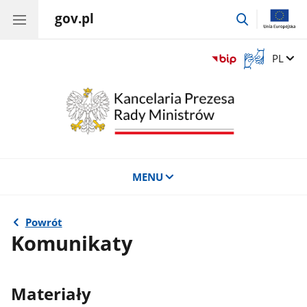
gov.pl
przejdź
do
wyszukiwar
Otwórz
Zmień 
PL
okno
z
tłumaczem
języka
migowego
MENU
Powrót
Komunikaty
Materiały