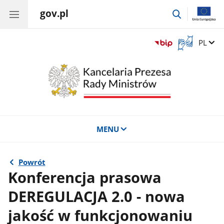
gov.pl
przejdź
do
wyszukiwar
Otwórz
Zmień 
PL
okno
z
tłumaczem
języka
migowego
MENU
Powrót
Konferencja prasowa
DEREGULACJA 2.0 - nowa
jakość w funkcjonowaniu