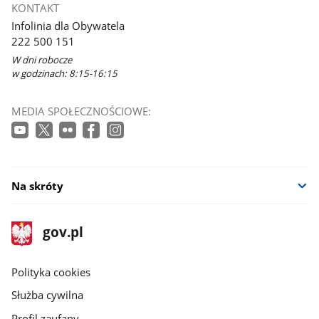
KONTAKT
Infolinia dla Obywatela
222 500 151
W dni robocze
w godzinach: 8:15-16:15
MEDIA SPOŁECZNOŚCIOWE:
Na skróty
stopka
Strona
gov.pl
gov.pl
główna
gov.pl
Polityka cookies
Służba cywilna
Profil zaufany