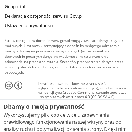
Geoportal
Deklaracja dostępności serwisu Gov.pl
Ustawienia prywatności
Strony dostępne w domenie www.gov.pl mogą zawierać adresy skrzynek
mailowych. Użytkownik korzystający z odnośnika będącego adresem e-
mail zgadza się na przetwarzanie jego danych (adres e-mail oraz
dobrowolnie podanych danych w wiadomości) w celu przesłania
odpowiedzi na przesłane pytania. Szczegóły przetwarzania danych przez
każdą z jednostek znajdują się w ich politykach przetwarzania danych
osobowych.
Treści tekstowe publikowane w serwisie (z
wyłączeniem treści audiowizualnych), są udostępniane
na licencji typu Creative Commons: uznanie autorstwa
- na tych samych warunkach 4.0 (CC BY-SA 4.0).
Materiały audiowizualne, w tym zdjęcia, materiały
Dbamy o Twoją prywatność
audio i wideo, są udostępniane na licencji typu
Creative Commons: uznanie autorstwa użycie
Wykorzystujemy pliki cookie w celu zapewnienia
niekomercyjne - bez utworów zależnych 4.0 (CC BY-
NC-ND 4.0), o ile nie jest to stwierdzone inaczej.
prawidłowego funkcjonowania naszej witryny oraz do
analizy ruchu i optymalizacji działania strony. Dzięki nim