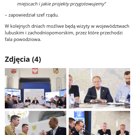
miejscach i jakie projekty przygotowujemy”
– zapowiedział szef rządu.
W kolejnych dniach możliwe będą wizyty w województwach
lubuskim i zachodniopomorskim, przez które przechodzi
fala powodziowa.
Zdjęcia (4)
Pokaż
Pokaż
zdjęcie
zdjęcie
1
2
z
z