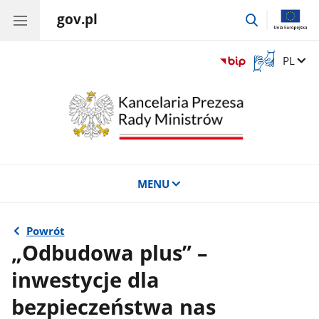
gov.pl
przejdź
do
wyszukiwar
Otwórz
Zmień 
PL
okno
z
tłumaczem
języka
migowego
MENU
Powrót
„Odbudowa plus” –
inwestycje dla
bezpieczeństwa nas