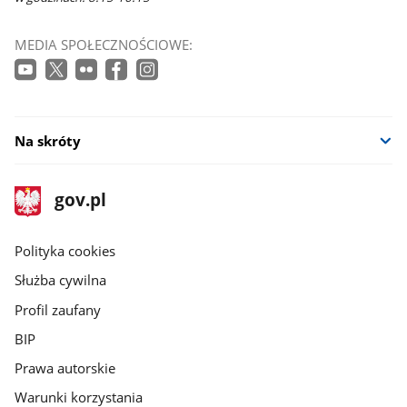
MEDIA SPOŁECZNOŚCIOWE:
Na skróty
stopka
Strona
gov.pl
gov.pl
główna
gov.pl
Polityka cookies
Służba cywilna
Profil zaufany
BIP
Prawa autorskie
Warunki korzystania