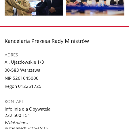
galerii.
galerii.
Pokaż
Pokaż
zdjęcie
zdjęcie
3
4
z
z
stopka
Kancelaria Prezesa Rady Ministrów
galerii.
galerii.
ADRES
Al. Ujazdowskie 1/3
00-583 Warszawa
NIP 5261645000
Regon 012261725
KONTAKT
Infolinia dla Obywatela
222 500 151
W dni robocze
w godzinach: 8:15-16:15