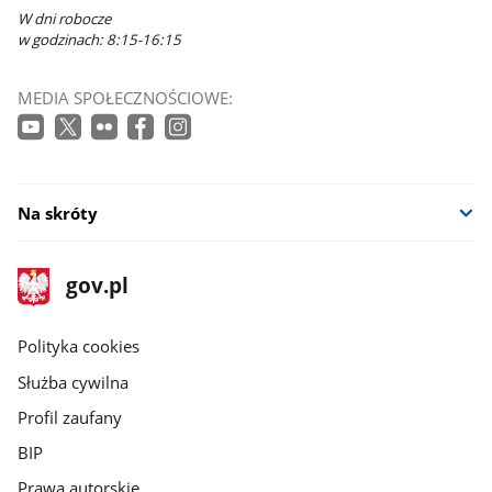
W dni robocze
w godzinach: 8:15-16:15
MEDIA SPOŁECZNOŚCIOWE:
Na skróty
stopka
Strona
gov.pl
gov.pl
główna
gov.pl
Polityka cookies
Służba cywilna
Profil zaufany
BIP
Prawa autorskie