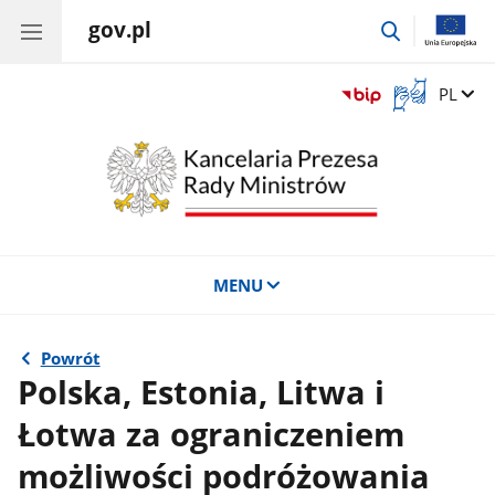
gov.pl
przejdź
do
wyszukiwar
Otwórz
Zmień 
PL
okno
z
tłumaczem
języka
migowego
MENU
Powrót
Polska, Estonia, Litwa i
Łotwa za ograniczeniem
możliwości podróżowania