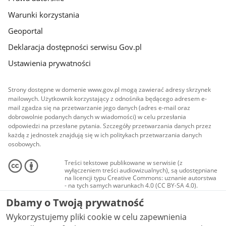
Warunki korzystania
Geoportal
Deklaracja dostępności serwisu Gov.pl
Ustawienia prywatności
Strony dostępne w domenie www.gov.pl mogą zawierać adresy skrzynek
mailowych. Użytkownik korzystający z odnośnika będącego adresem e-
mail zgadza się na przetwarzanie jego danych (adres e-mail oraz
dobrowolnie podanych danych w wiadomości) w celu przesłania
odpowiedzi na przesłane pytania. Szczegóły przetwarzania danych przez
każdą z jednostek znajdują się w ich politykach przetwarzania danych
osobowych.
Treści tekstowe publikowane w serwisie (z
wyłączeniem treści audiowizualnych), są udostępniane
na licencji typu Creative Commons: uznanie autorstwa
- na tych samych warunkach 4.0 (CC BY-SA 4.0).
Materiały audiowizualne, w tym zdjęcia, materiały
Dbamy o Twoją prywatność
audio i wideo, są udostępniane na licencji typu
Creative Commons: uznanie autorstwa użycie
Wykorzystujemy pliki cookie w celu zapewnienia
niekomercyjne - bez utworów zależnych 4.0 (CC BY-
NC-ND 4.0), o ile nie jest to stwierdzone inaczej.