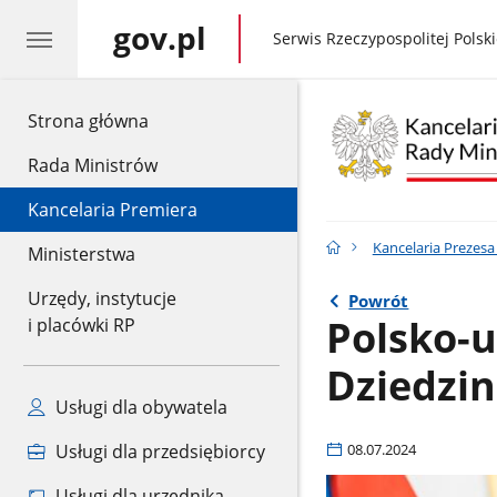
gov.pl
gov.pl
Serwis Rzeczypospolitej Polski
gov.pl
Strona główna
Rada Ministrów
Kancelaria Premiera
Kancelaria Prezes
Ministerstwa
Urzędy, instytucje
Powrót
Polsko-
i placówki RP
Dziedzin
Usługi dla obywatela
Usługi dla przedsiębiorcy
08.07.2024
Usługi dla urzędnika