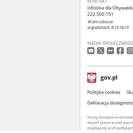
KONTAKT
Infolinia dla Obywatel
222 500 151
W dni robocze
w godzinach: 8:15-16:15
MEDIA SPOŁECZNOŚC
stopka
Strona
gov.pl
gov.pl
główna
gov.pl
Polityka cookies
Sł
Deklaracja dostępnośc
Strony dostępne w domenie
danych (adres e-mail oraz 
znajdują się w ich polityk