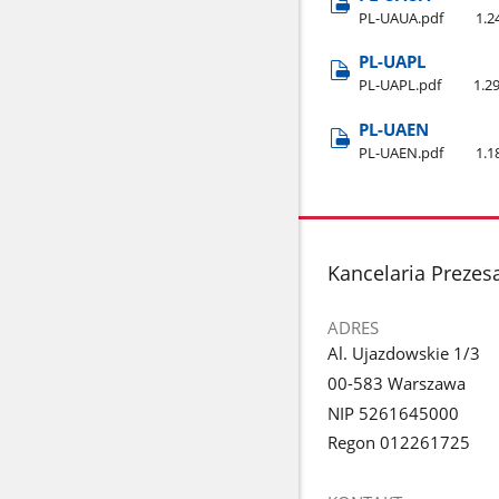
PL-UAUA.pdf
1.
PL-UAPL
PL-UAPL.pdf
1.2
PL-UAEN
PL-UAEN.pdf
1.
stopka
Kancelaria Prezes
ADRES
Al. Ujazdowskie 1/3
00-583 Warszawa
NIP 5261645000
Regon 012261725