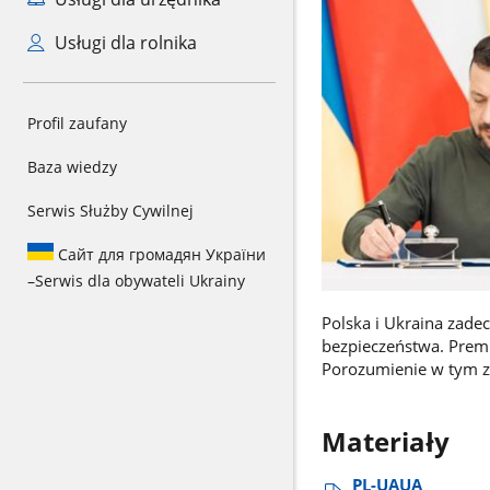
Usługi dla rolnika
Profil zaufany
Baza wiedzy
Serwis Służby Cywilnej
Сайт для громадян України
–
Serwis dla obywateli Ukrainy
Polska i Ukraina zade
bezpieczeństwa. Premi
Porozumienie w tym z
Materiały
PL-UAUA