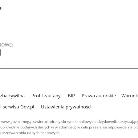
a
IOWE:
użba cywilna
Profil zaufany
BIP
Prawa autorskie
Warunki
i serwisu Gov.pl
Ustawienia prywatności
 www.gov.pl mogą zawierać adresy skrzynek mailowych. Użytkownik korzystający
dobrowolnie podanych danych w wiadomości) w celu przesłania odpowiedzi na prz
ach przetwarzania danych osobowych.