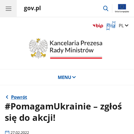
gov.pl
przejdź
do
wyszukiwar
Otwórz
Zmień 
PL
okno
z
tłumaczem
języka
migowego
MENU
Powrót
#PomagamUkrainie – zgłoś
się do akcji!
27.02.2022