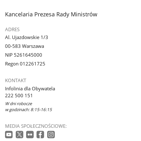
stopka
Kancelaria Prezesa Rady Ministrów
ADRES
Al. Ujazdowskie 1/3
00-583 Warszawa
NIP 5261645000
Regon 012261725
KONTAKT
Infolinia dla Obywatela
222 500 151
W dni robocze
w godzinach: 8:15-16:15
MEDIA SPOŁECZNOŚCIOWE: