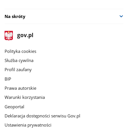
Na skróty
stopka
Strona
gov.pl
gov.pl
główna
gov.pl
Polityka cookies
Służba cywilna
Profil zaufany
BIP
Prawa autorskie
Warunki korzystania
Geoportal
Deklaracja dostępności serwisu Gov.pl
Ustawienia prywatności