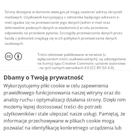
Strony dostępne w domenie www.gov.pl mogą zawierać adresy skrzynek
mailowych. Użytkownik korzystający z odnośnika będącego adresem e-
mail zgadza się na przetwarzanie jego danych (adres e-mail oraz
dobrowolnie podanych danych w wiadomości) w celu przesłania
odpowiedzi na przesłane pytania. Szczegóły przetwarzania danych przez
każdą z jednostek znajdują się w ich politykach przetwarzania danych
osobowych.
Treści tekstowe publikowane w serwisie (z
wyłączeniem treści audiowizualnych), są udostępniane
na licencji typu Creative Commons: uznanie autorstwa
- na tych samych warunkach 4.0 (CC BY-SA 4.0).
Materiały audiowizualne, w tym zdjęcia, materiały
Dbamy o Twoją prywatność
audio i wideo, są udostępniane na licencji typu
Creative Commons: uznanie autorstwa użycie
Wykorzystujemy pliki cookie w celu zapewnienia
niekomercyjne - bez utworów zależnych 4.0 (CC BY-
NC-ND 4.0), o ile nie jest to stwierdzone inaczej.
prawidłowego funkcjonowania naszej witryny oraz do
analizy ruchu i optymalizacji działania strony. Dzięki nim
możemy lepiej dostosować treści do potrzeb
użytkowników i stale ulepszać nasze usługi. Pamiętaj, że
informacje przechowywane w plikach cookie mogą
pozwalać na identyfikację konkretnego urządzenia lub