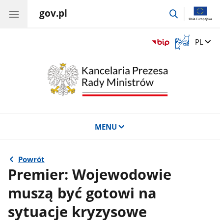
gov.pl
przejdź
do
wyszukiwar
Otwórz
Zmień 
PL
okno
z
tłumaczem
języka
migowego
MENU
Powrót
Premier: Wojewodowie
muszą być gotowi na
sytuacje kryzysowe