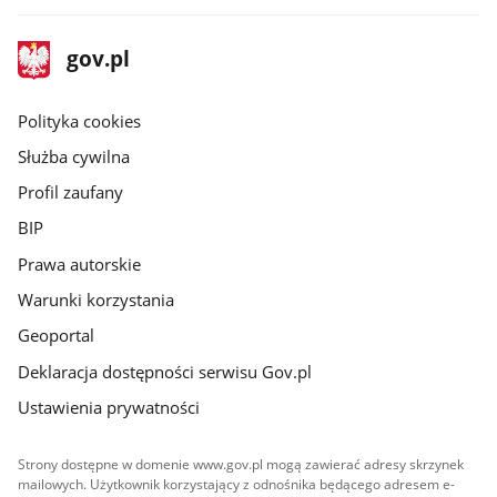
stopka
Strona
gov.pl
gov.pl
główna
gov.pl
Polityka cookies
Służba cywilna
Profil zaufany
BIP
Prawa autorskie
Warunki korzystania
Geoportal
Deklaracja dostępności serwisu Gov.pl
Ustawienia prywatności
Strony dostępne w domenie www.gov.pl mogą zawierać adresy skrzynek
mailowych. Użytkownik korzystający z odnośnika będącego adresem e-