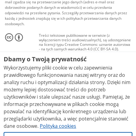
mail zgadza się na przetwarzanie jego danych (adres e-mail oraz
dobrowolnie podanych danych w wiadomości) w celu przesłania
odpowiedzi na przesłane pytania. Szczegóły przetwarzania danych przez
każdą z jednostek znajdują się w ich politykach przetwarzania danych
osobowych.
Treści tekstowe publikowane w serwisie (z
wyłączeniem treści audiowizualnych), są udostępniane
na licencji typu Creative Commons: uznanie autorstwa
- na tych samych warunkach 4.0 (CC BY-SA 4.0).
Materiały audiowizualne, w tym zdjęcia, materiały
Dbamy o Twoją prywatność
audio i wideo, są udostępniane na licencji typu
Creative Commons: uznanie autorstwa użycie
Wykorzystujemy pliki cookie w celu zapewnienia
niekomercyjne - bez utworów zależnych 4.0 (CC BY-
NC-ND 4.0), o ile nie jest to stwierdzone inaczej.
prawidłowego funkcjonowania naszej witryny oraz do
analizy ruchu i optymalizacji działania strony. Dzięki nim
możemy lepiej dostosować treści do potrzeb
użytkowników i stale ulepszać nasze usługi. Pamiętaj, że
informacje przechowywane w plikach cookie mogą
pozwalać na identyfikację konkretnego urządzenia lub
przeglądarki użytkownika, a więc potencjalnie stanowić
dane osobowe.
Polityka cookies