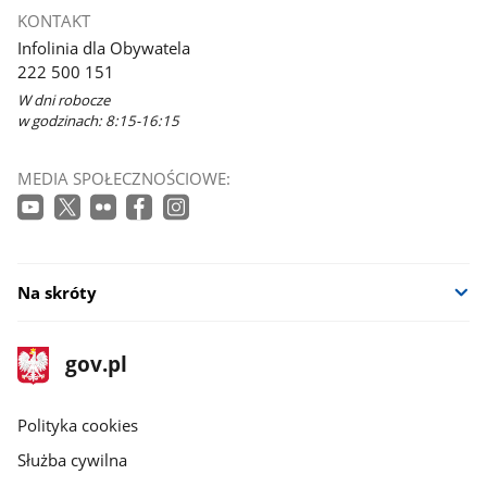
KONTAKT
Infolinia dla Obywatela
222 500 151
W dni robocze
w godzinach: 8:15-16:15
MEDIA SPOŁECZNOŚCIOWE:
Na skróty
stopka
Strona
gov.pl
gov.pl
główna
gov.pl
Polityka cookies
Służba cywilna