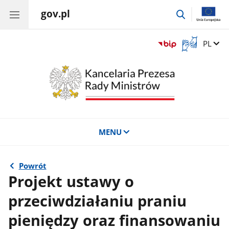
gov.pl
przejdź
do
wyszukiwar
Otwórz
Zmień 
PL
okno
z
tłumaczem
języka
migowego
MENU
Powrót
Projekt ustawy o
przeciwdziałaniu praniu
pieniędzy oraz finansowaniu