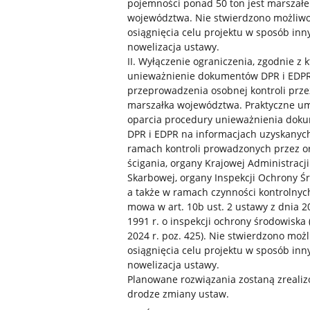
pojemności ponad 50 ton jest marszałe
województwa. Nie stwierdzono możliwo
osiągnięcia celu projektu w sposób inny
nowelizacja ustawy.
II. Wyłączenie ograniczenia, zgodnie z 
unieważnienie dokumentów DPR i EDP
przeprowadzenia osobnej kontroli prze
marszałka województwa. Praktyczne um
oparcia procedury unieważnienia dok
DPR i EDPR na informacjach uzyskanyc
ramach kontroli prowadzonych przez o
ścigania, organy Krajowej Administracji
Skarbowej, organy Inspekcji Ochrony Ś
a także w ramach czynności kontrolnych
mowa w art. 10b ust. 2 ustawy z dnia 20
1991 r. o inspekcji ochrony środowiska (
2024 r. poz. 425). Nie stwierdzono możl
osiągnięcia celu projektu w sposób inny
nowelizacja ustawy.
Planowane rozwiązania zostaną zreali
drodze zmiany ustaw.