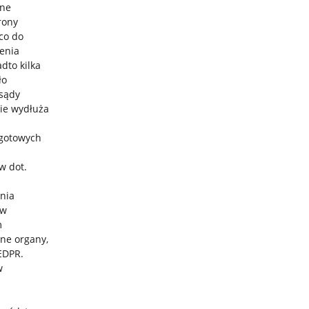
zne
rony
co do
enia
dto kilka
ło
 sądy
nie wydłuża
 gotowych
w dot.
nia
ów
m
ne organy,
EDPR.
w