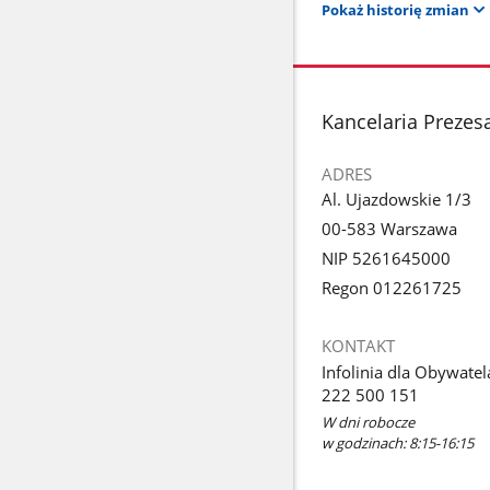
Pokaż historię zmian
stopka
Kancelaria Prezes
ADRES
Al. Ujazdowskie 1/3
00-583 Warszawa
NIP 5261645000
Regon 012261725
KONTAKT
Infolinia dla Obywatel
222 500 151
W dni robocze
w godzinach: 8:15-16:15