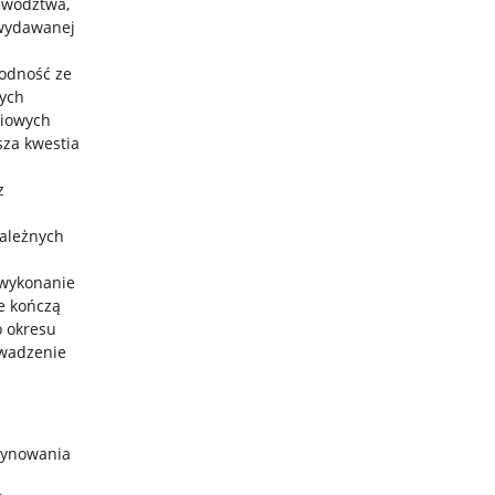
ewództwa,
 wydawanej
godność ze
cych
iowych
za kwestia
z
ależnych
 wykonanie
e kończą
o okresu
wadzenie
zynowania