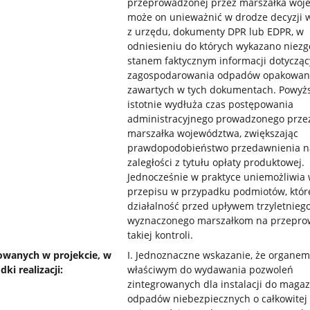
przeprowadzonej przez marszałka woj
może on unieważnić w drodze decyzji
z urzędu, dokumenty DPR lub EDPR, w
odniesieniu do których wykazano niez
stanem faktycznym informacji dotyczą
zagospodarowania odpadów opakowan
zawartych w tych dokumentach. Powyżs
istotnie wydłuża czas postępowania
administracyjnego prowadzonego prze
marszałka województwa, zwiększając
prawdopodobieństwo przedawnienia n
zaległości z tytułu opłaty produktowej.
Jednocześnie w praktyce uniemożliwia
przepisu w przypadku podmiotów, któr
działalność przed upływem trzyletnieg
wyznaczonego marszałkom na przepro
takiej kontroli.
owanych w projekcie, w
I. Jednoznaczne wskazanie, że organem
i realizacji:
właściwym do wydawania pozwoleń
zintegrowanych dla instalacji do maga
odpadów niebezpiecznych o całkowitej