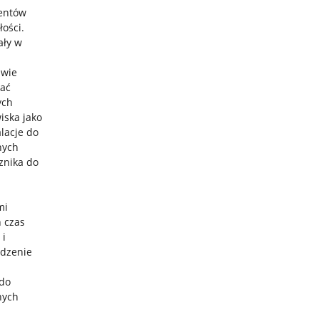
mentów
łości.
ały w
awie
wać
ych
iska jako
alacje do
nych
znika do
mi
 czas
 i
adzenie
 do
nych