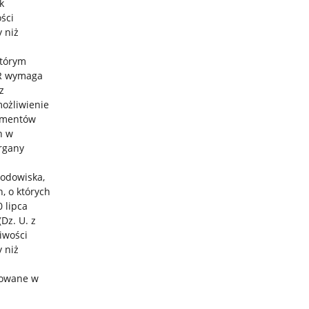
k
ści
 niż
którym
R wymaga
z
ożliwienie
umentów
h w
rgany
rodowiska,
, o których
 lipca
Dz. U. z
iwości
 niż
zowane w