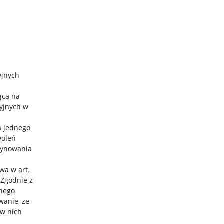
yjnych
ącą na
cyjnych w
a jednego
woleń
zynowania
wa w art.
 Zgodnie z
anego
wanie, ze
 w nich