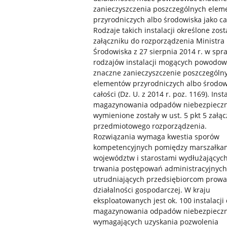
zanieczyszczenia poszczególnych ele
przyrodniczych albo środowiska jako ca
Rodzaje takich instalacji określone zost
załączniku do rozporządzenia Ministra
Środowiska z 27 sierpnia 2014 r. w spr
rodzajów instalacji mogących powodo
znaczne zanieczyszczenie poszczególn
elementów przyrodniczych albo środow
całości (Dz. U. z 2014 r. poz. 1169). Inst
magazynowania odpadów niebezpiecz
wymienione zostały w ust. 5 pkt 5 załąc
przedmiotowego rozporządzenia.
Rozwiązania wymaga kwestia sporów
kompetencyjnych pomiędzy marszałka
województw i starostami wydłużających
trwania postępowań administracyjnych
utrudniających przedsiębiorcom prow
działalności gospodarczej. W kraju
eksploatowanych jest ok. 100 instalacji
magazynowania odpadów niebezpiecz
wymagających uzyskania pozwolenia