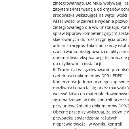
zintegrowanego. Do MKiŚ wpływają lic
zapytania/interwencje od organów och
środowiska wskazujące na wątpliwości 
właściwości w zakresie wydania pozwol
zintegrowanego dla ww. instalacji. Pona
spraw (sporów kompetencyjnych) zosta
skierowanych do rozstrzygnięcia przez
administracyjne. Taki stan rzeczy istot
czas trwania postępowań, co faktycznie
uniemożliwia eksploatację technicznie
do użytkowania instalacji.
II. Trudności w egzekwowaniu przepisó
rzetelności dokumentów DPR i EDPR
Konieczność jednoznacznego zapewnie
możliwości oparcia się przez marszałk
województwa na materiale dowodowy
zgromadzonym w toku kontroli przez in
przy unieważnianiu dokumentów DPR/
Obecne przepisy wskazują, że jedynie 
przypadku stwierdzenia rażących
nieprawidłowości, w wyniku kontroli