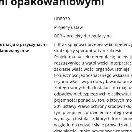
mi opakowaniowymi
UDER39
Projekty ustaw
DER – projekty deregulacyjne
ormacja o przyczynach i
I. Brak spójności przepisów kompetenc
planowanych w
skutkujący sporami w tym zakresie
Projekt ma na celu deregulację polegaj
rozstrzygnięciu wątpliwości interpreta
zakresie właściwości organów. Istnieje
konieczność jednoznacznego wskazani
organu właściwego do wydawania poz
zintegrowanych dla instalacji do maga
odpadów niebezpiecznych o całkowitej
pojemności ponad 50 ton, o których mo
201 ustawy Prawo ochrony środowiska.
tym przepisem, pozwolenia zintegrow
wymagają instalacje, których funkcjono
względu na rodzaj i skalę prowadzonej
działalności, może powodować znaczne