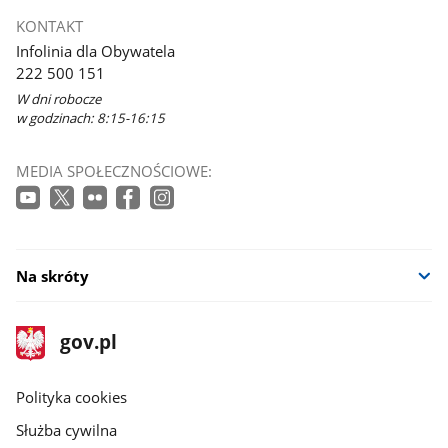
KONTAKT
Infolinia dla Obywatela
222 500 151
W dni robocze
w godzinach: 8:15-16:15
MEDIA SPOŁECZNOŚCIOWE:
Na skróty
stopka
Strona
gov.pl
gov.pl
główna
gov.pl
Polityka cookies
Służba cywilna