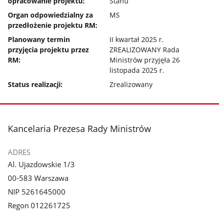
opracowanie projektu:
Stanu
Organ odpowiedzialny za
MS
przedłożenie projektu RM:
Planowany termin
II kwartał 2025 r.
przyjęcia projektu przez
ZREALIZOWANY Rada
RM:
Ministrów przyjęła 26
listopada 2025 r.
Status realizacji:
Zrealizowany
stopka
Kancelaria Prezesa Rady Ministrów
ADRES
Al. Ujazdowskie 1/3
00-583 Warszawa
NIP 5261645000
Regon 012261725