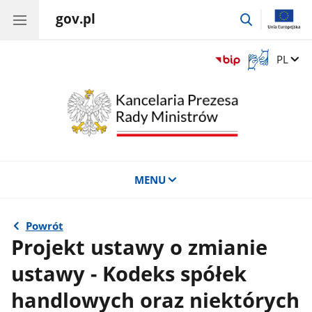
gov.pl
przejdź
do
wyszukiwar
Otwórz
Zmień 
PL
okno
z
tłumaczem
języka
migowego
MENU
Powrót
Projekt ustawy o zmianie
ustawy - Kodeks spółek
handlowych oraz niektórych