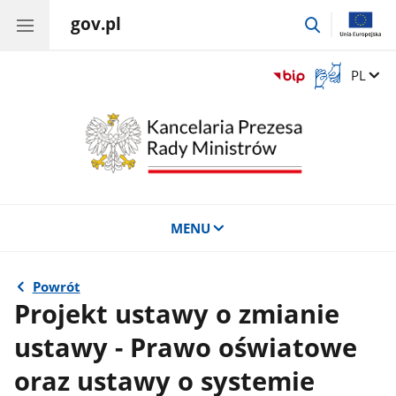
gov.pl
przejdź
do
wyszukiwar
Otwórz
Zmień 
PL
okno
z
tłumaczem
języka
migowego
MENU
Powrót
Projekt ustawy o zmianie
ustawy - Prawo oświatowe
oraz ustawy o systemie