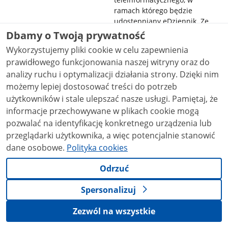
ramach którego będzie
udostępniany eDziennik. Ze
względu na konieczność
Dbamy o Twoją prywatność
wykorzystywania na potrzeby
Wykorzystujemy pliki cookie w celu zapewnienia
eDziennika rzeczywistych
prawidłowego funkcjonowania naszej witryny oraz do
danych edukacyjnych, w tym
analizy ruchu i optymalizacji działania strony. Dzięki nim
pochodzących z systemu
informacji oświatowej oraz
możemy lepiej dostosować treści do potrzeb
uzupełnianych przez
użytkowników i stale ulepszać nasze usługi. Pamiętaj, że
dyrektorów szkół, nie jest
informacje przechowywane w plikach cookie mogą
możliwe przeprowadzenie
pozwalać na identyfikację konkretnego urządzenia lub
pilotażowego wdrożenia bez
przeglądarki użytkownika, a więc potencjalnie stanowić
zmian legislacyjnych.
dane osobowe.
Polityka cookies
Ponadto planowana jest
kolejna nowelizacja ustawy, w
Odrzuć
trakcie trwania pilotażu,
uwzględniająca doświadczenia
Spersonalizuj
wynikające z
przeprowadzanego pilotażu.
Zezwól na wszystkie
eDziennik będzie systemem
teleinformatycznym