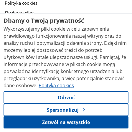
gov.pl
Polityka cookies
Służba cywilna
Dbamy o Twoją prywatność
Profil zaufany
Wykorzystujemy pliki cookie w celu zapewnienia
BIP
prawidłowego funkcjonowania naszej witryny oraz do
Prawa autorskie
analizy ruchu i optymalizacji działania strony. Dzięki nim
możemy lepiej dostosować treści do potrzeb
Warunki korzystania
użytkowników i stale ulepszać nasze usługi. Pamiętaj, że
Geoportal
informacje przechowywane w plikach cookie mogą
Deklaracja dostępności serwisu Gov.pl
pozwalać na identyfikację konkretnego urządzenia lub
przeglądarki użytkownika, a więc potencjalnie stanowić
Ustawienia prywatności
dane osobowe.
Polityka cookies
Strony dostępne w domenie www.gov.pl mogą zawierać adresy skrzynek
Odrzuć
mailowych. Użytkownik korzystający z odnośnika będącego adresem e-
mail zgadza się na przetwarzanie jego danych (adres e-mail oraz
Spersonalizuj
dobrowolnie podanych danych w wiadomości) w celu przesłania
odpowiedzi na przesłane pytania. Szczegóły przetwarzania danych przez
każdą z jednostek znajdują się w ich politykach przetwarzania danych
Zezwól na wszystkie
osobowych.