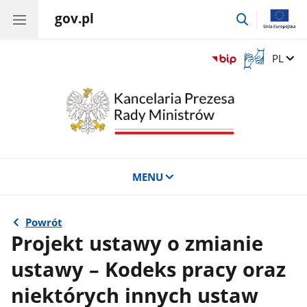
gov.pl
przejdź
do
wyszukiwar
Otwórz
Zmień 
PL
okno
z
tłumaczem
języka
migowego
MENU
Powrót
Projekt ustawy o zmianie
ustawy – Kodeks pracy oraz
niektórych innych ustaw