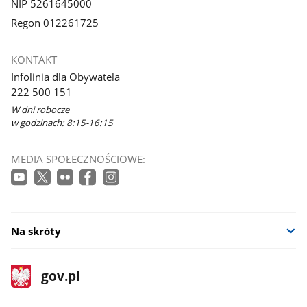
NIP 5261645000
Regon 012261725
KONTAKT
Infolinia dla Obywatela
222 500 151
W dni robocze
w godzinach: 8:15-16:15
MEDIA SPOŁECZNOŚCIOWE:
Na skróty
stopka
Strona
gov.pl
gov.pl
główna