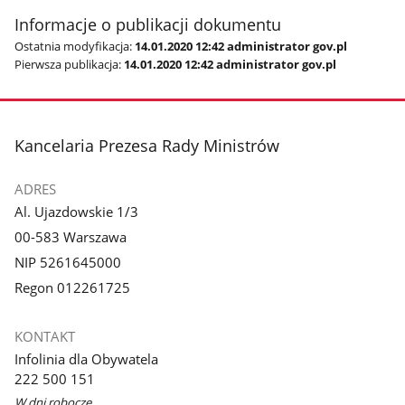
Informacje o publikacji dokumentu
Ostatnia modyfikacja:
14.01.2020 12:42 administrator gov.pl
Pierwsza publikacja:
14.01.2020 12:42 administrator gov.pl
stopka
Kancelaria Prezesa Rady Ministrów
ADRES
Al. Ujazdowskie 1/3
00-583 Warszawa
NIP 5261645000
Regon 012261725
KONTAKT
Infolinia dla Obywatela
222 500 151
W dni robocze