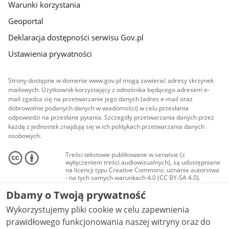
Warunki korzystania
Geoportal
Deklaracja dostępności serwisu Gov.pl
Ustawienia prywatności
Strony dostępne w domenie www.gov.pl mogą zawierać adresy skrzynek
mailowych. Użytkownik korzystający z odnośnika będącego adresem e-
mail zgadza się na przetwarzanie jego danych (adres e-mail oraz
dobrowolnie podanych danych w wiadomości) w celu przesłania
odpowiedzi na przesłane pytania. Szczegóły przetwarzania danych przez
każdą z jednostek znajdują się w ich politykach przetwarzania danych
osobowych.
Treści tekstowe publikowane w serwisie (z
wyłączeniem treści audiowizualnych), są udostępniane
na licencji typu Creative Commons: uznanie autorstwa
- na tych samych warunkach 4.0 (CC BY-SA 4.0).
Materiały audiowizualne, w tym zdjęcia, materiały
Dbamy o Twoją prywatność
audio i wideo, są udostępniane na licencji typu
Creative Commons: uznanie autorstwa użycie
Wykorzystujemy pliki cookie w celu zapewnienia
niekomercyjne - bez utworów zależnych 4.0 (CC BY-
NC-ND 4.0), o ile nie jest to stwierdzone inaczej.
prawidłowego funkcjonowania naszej witryny oraz do