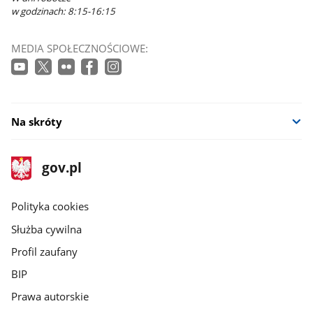
w godzinach: 8:15-16:15
MEDIA SPOŁECZNOŚCIOWE:
Na skróty
stopka
Strona
gov.pl
gov.pl
główna
gov.pl
Polityka cookies
Służba cywilna
Profil zaufany
BIP
Prawa autorskie