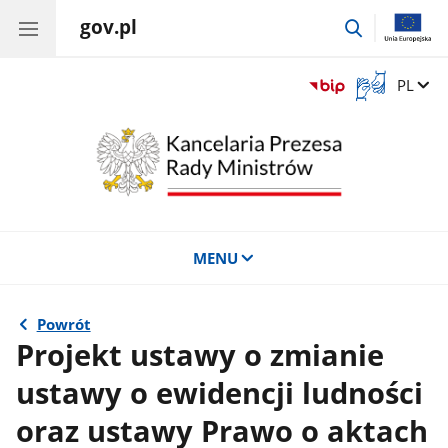
gov.pl
przejdź
do
wyszukiwar
Otwórz
Zmień 
PL
okno
z
tłumaczem
języka
migowego
MENU
Powrót
Projekt ustawy o zmianie
ustawy o ewidencji ludności
oraz ustawy Prawo o aktach