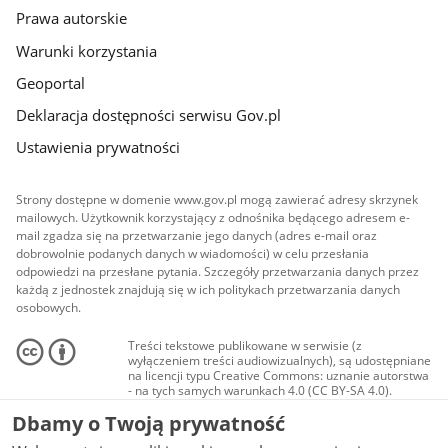
Prawa autorskie
Warunki korzystania
Geoportal
Deklaracja dostępności serwisu Gov.pl
Ustawienia prywatności
Strony dostępne w domenie www.gov.pl mogą zawierać adresy skrzynek
mailowych. Użytkownik korzystający z odnośnika będącego adresem e-
mail zgadza się na przetwarzanie jego danych (adres e-mail oraz
dobrowolnie podanych danych w wiadomości) w celu przesłania
odpowiedzi na przesłane pytania. Szczegóły przetwarzania danych przez
każdą z jednostek znajdują się w ich politykach przetwarzania danych
osobowych.
Treści tekstowe publikowane w serwisie (z
wyłączeniem treści audiowizualnych), są udostępniane
na licencji typu Creative Commons: uznanie autorstwa
- na tych samych warunkach 4.0 (CC BY-SA 4.0).
Materiały audiowizualne, w tym zdjęcia, materiały
Dbamy o Twoją prywatność
audio i wideo, są udostępniane na licencji typu
Creative Commons: uznanie autorstwa użycie