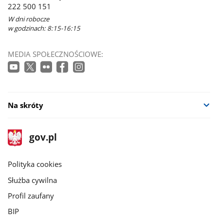
222 500 151
W dni robocze
w godzinach: 8:15-16:15
MEDIA SPOŁECZNOŚCIOWE:
Na skróty
stopka
Strona
gov.pl
gov.pl
główna
gov.pl
Polityka cookies
Służba cywilna
Profil zaufany
BIP