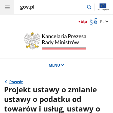
gov.pl
przejdź
do
wyszukiwar
Otwórz
Zmień 
PL
okno
z
tłumaczem
języka
migowego
MENU
Powrót
Projekt ustawy o zmianie
ustawy o podatku od
towarów i usług, ustawy o