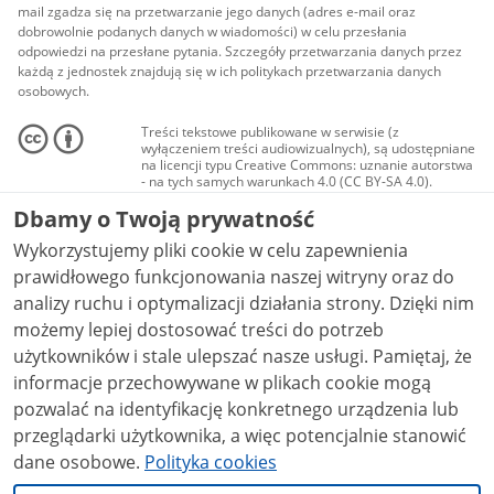
mail zgadza się na przetwarzanie jego danych (adres e-mail oraz
dobrowolnie podanych danych w wiadomości) w celu przesłania
odpowiedzi na przesłane pytania. Szczegóły przetwarzania danych przez
każdą z jednostek znajdują się w ich politykach przetwarzania danych
osobowych.
Treści tekstowe publikowane w serwisie (z
wyłączeniem treści audiowizualnych), są udostępniane
na licencji typu Creative Commons: uznanie autorstwa
- na tych samych warunkach 4.0 (CC BY-SA 4.0).
Materiały audiowizualne, w tym zdjęcia, materiały
Dbamy o Twoją prywatność
audio i wideo, są udostępniane na licencji typu
Creative Commons: uznanie autorstwa użycie
Wykorzystujemy pliki cookie w celu zapewnienia
niekomercyjne - bez utworów zależnych 4.0 (CC BY-
NC-ND 4.0), o ile nie jest to stwierdzone inaczej.
prawidłowego funkcjonowania naszej witryny oraz do
analizy ruchu i optymalizacji działania strony. Dzięki nim
możemy lepiej dostosować treści do potrzeb
użytkowników i stale ulepszać nasze usługi. Pamiętaj, że
informacje przechowywane w plikach cookie mogą
pozwalać na identyfikację konkretnego urządzenia lub
przeglądarki użytkownika, a więc potencjalnie stanowić
dane osobowe.
Polityka cookies