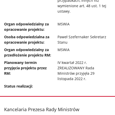
przypadkach, innych niż
wymienione art. 48 ust. 1 tej
ustawy.
Organ odpowiedzialny za
MSWiA
opracowanie projektu:
Osoba odpowiedzialna za
Paweł Szefernaker Sekretarz
opracowanie projektu:
Stanu
Organ odpowiedzialny za
MSWiA
przedłożenie projektu RM:
Planowany termin
IV kwartał 2022 r.
przyjęcia projektu przez
ZREALIZOWANY Rada
RM:
Ministrów przyjęła 29
listopada 2022 r.
Status realizacji:
stopka
Kancelaria Prezesa Rady Ministrów