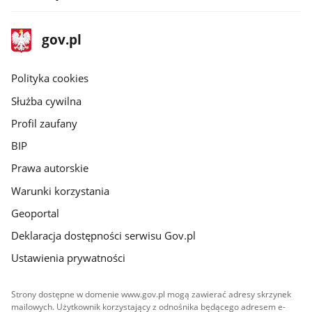
stopka
Strona
gov.pl
gov.pl
główna
gov.pl
Polityka cookies
Służba cywilna
Profil zaufany
BIP
Prawa autorskie
Warunki korzystania
Geoportal
Deklaracja dostępności serwisu Gov.pl
Ustawienia prywatności
Strony dostępne w domenie www.gov.pl mogą zawierać adresy skrzynek
mailowych. Użytkownik korzystający z odnośnika będącego adresem e-