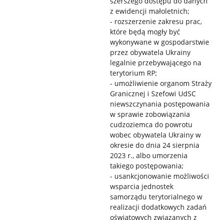
szerszego dostępu do danych
z ewidencji małoletnich;
- rozszerzenie zakresu prac,
które będą mogły być
wykonywane w gospodarstwie
przez obywatela Ukrainy
legalnie przebywającego na
terytorium RP;
- umożliwienie organom Straży
Granicznej i Szefowi UdSC
niewszczynania postępowania
w sprawie zobowiązania
cudzoziemca do powrotu
wobec obywatela Ukrainy w
okresie do dnia 24 sierpnia
2023 r., albo umorzenia
takiego postępowania;
- usankcjonowanie możliwości
wsparcia jednostek
samorządu terytorialnego w
realizacji dodatkowych zadań
oświatowych związanych z