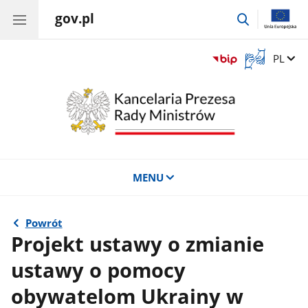
gov.pl
przejdź
do
wyszukiwar
Otwórz
Zmień 
PL
okno
z
tłumaczem
języka
migowego
MENU
Powrót
Projekt ustawy o zmianie
ustawy o pomocy
obywatelom Ukrainy w