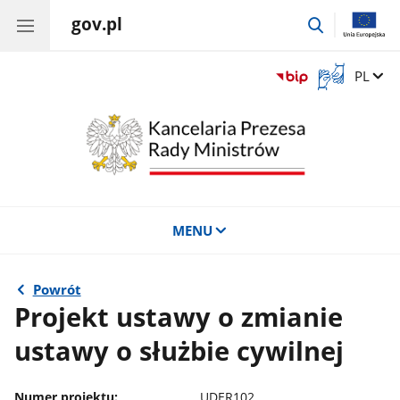
gov.pl
przejdź
do
wyszukiwar
Otwórz
Zmień 
PL
okno
z
tłumaczem
języka
migowego
MENU
Powrót
Projekt ustawy o zmianie
ustawy o służbie cywilnej
Numer projektu:
UDER102