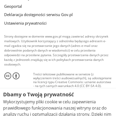
Geoportal
Deklaracja dostępności serwisu Gov.pl
Ustawienia prywatności
Strony dostępne w domenie www.gov.pl mogą zawierać adresy skrzynek
mailowych. Użytkownik korzystający z odnośnika będącego adresem e-
mail zgadza się na przetwarzanie jego danych (adres e-mail oraz
dobrowolnie podanych danych w wiadomości) w celu przesłania
odpowiedzi na przesłane pytania. Szczegóły przetwarzania danych przez
każdą z jednostek znajdują się w ich politykach przetwarzania danych
osobowych.
Treści tekstowe publikowane w serwisie (z
wyłączeniem treści audiowizualnych), są udostępniane
na licencji typu Creative Commons: uznanie autorstwa
- na tych samych warunkach 4.0 (CC BY-SA 4.0).
Materiały audiowizualne, w tym zdjęcia, materiały
Dbamy o Twoją prywatność
audio i wideo, są udostępniane na licencji typu
Creative Commons: uznanie autorstwa użycie
Wykorzystujemy pliki cookie w celu zapewnienia
niekomercyjne - bez utworów zależnych 4.0 (CC BY-
NC-ND 4.0), o ile nie jest to stwierdzone inaczej.
prawidłowego funkcjonowania naszej witryny oraz do
analizy ruchu i optymalizacji działania strony. Dzięki nim