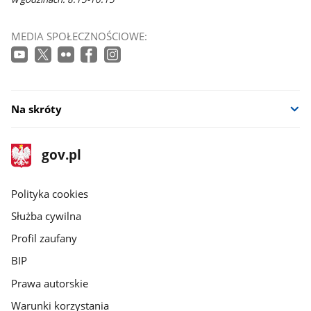
MEDIA SPOŁECZNOŚCIOWE:
Na skróty
stopka
Strona
gov.pl
gov.pl
główna
gov.pl
Polityka cookies
Służba cywilna
Profil zaufany
BIP
Prawa autorskie
Warunki korzystania