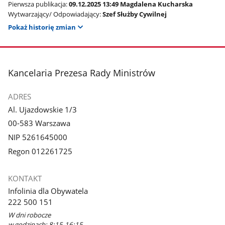
Pierwsza publikacja:
09.12.2025 13:49 Magdalena Kucharska
Wytwarzający/ Odpowiadający:
Szef Służby Cywilnej
Pokaż historię zmian
stopka
Kancelaria Prezesa Rady Ministrów
ADRES
Al. Ujazdowskie 1/3
00-583 Warszawa
NIP 5261645000
Regon 012261725
KONTAKT
Infolinia dla Obywatela
222 500 151
W dni robocze
w godzinach: 8:15-16:15