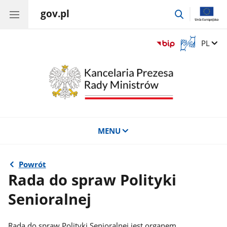
gov.pl
przejdź
do
wyszukiwar
Otwórz
Zmień 
PL
okno
z
tłumaczem
języka
migowego
MENU
Powrót
Rada do spraw Polityki
Senioralnej
Rada do spraw Polityki Senioralnej jest organem