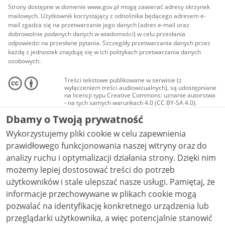
Strony dostępne w domenie www.gov.pl mogą zawierać adresy skrzynek
mailowych. Użytkownik korzystający z odnośnika będącego adresem e-
mail zgadza się na przetwarzanie jego danych (adres e-mail oraz
dobrowolnie podanych danych w wiadomości) w celu przesłania
odpowiedzi na przesłane pytania. Szczegóły przetwarzania danych przez
każdą z jednostek znajdują się w ich politykach przetwarzania danych
osobowych.
Treści tekstowe publikowane w serwisie (z
wyłączeniem treści audiowizualnych), są udostępniane
na licencji typu Creative Commons: uznanie autorstwa
- na tych samych warunkach 4.0 (CC BY-SA 4.0).
Materiały audiowizualne, w tym zdjęcia, materiały
Dbamy o Twoją prywatność
audio i wideo, są udostępniane na licencji typu
Creative Commons: uznanie autorstwa użycie
Wykorzystujemy pliki cookie w celu zapewnienia
niekomercyjne - bez utworów zależnych 4.0 (CC BY-
NC-ND 4.0), o ile nie jest to stwierdzone inaczej.
prawidłowego funkcjonowania naszej witryny oraz do
analizy ruchu i optymalizacji działania strony. Dzięki nim
możemy lepiej dostosować treści do potrzeb
użytkowników i stale ulepszać nasze usługi. Pamiętaj, że
informacje przechowywane w plikach cookie mogą
pozwalać na identyfikację konkretnego urządzenia lub
przeglądarki użytkownika, a więc potencjalnie stanowić