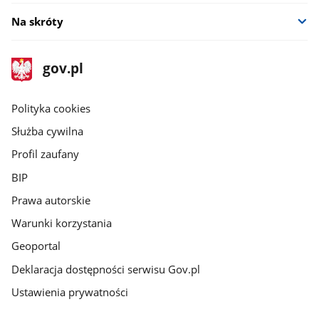
Na skróty
stopka
Strona
gov.pl
gov.pl
główna
gov.pl
Polityka cookies
Służba cywilna
Profil zaufany
BIP
Prawa autorskie
Warunki korzystania
Geoportal
Deklaracja dostępności serwisu Gov.pl
Ustawienia prywatności