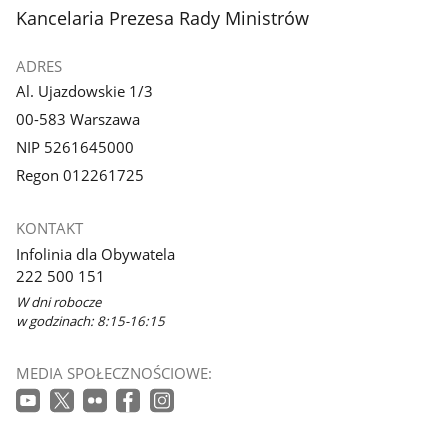
stopka
Kancelaria Prezesa Rady Ministrów
ADRES
Al. Ujazdowskie 1/3
00-583 Warszawa
NIP 5261645000
Regon 012261725
KONTAKT
Infolinia dla Obywatela
222 500 151
W dni robocze
w godzinach: 8:15-16:15
MEDIA SPOŁECZNOŚCIOWE: