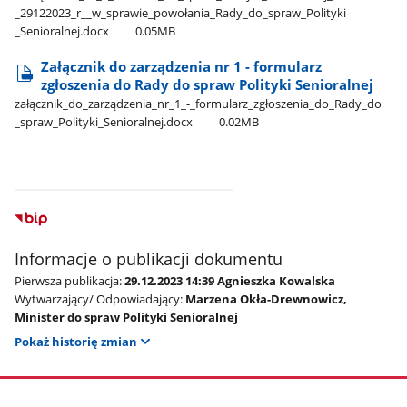
_29122023​_r​_​_w​_sprawie​_powołania​_Rady​_do​_spraw​_Polityki​
_Senioralnej.docx
0.05MB
Załącznik do zarządzenia nr 1 - formularz
zgłoszenia do Rady do spraw Polityki Senioralnej
załącznik​_do​_zarządzenia​_nr​_1​_-​_formularz​_zgłoszenia​_do​_Rady​_do​
_spraw​_Polityki​_Senioralnej.docx
0.02MB
Informacje o publikacji dokumentu
Pierwsza publikacja:
29.12.2023 14:39 Agnieszka Kowalska
Wytwarzający/ Odpowiadający:
Marzena Okła-Drewnowicz,
Minister do spraw Polityki Senioralnej
Pokaż historię zmian